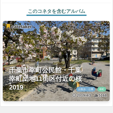
このコネタを含むアルバム
caretaker
千葉市幸町公民館・千葉
幸町団地11街区付近の桜
2019
お散歩・公園
幸町
2019/4/3
5168