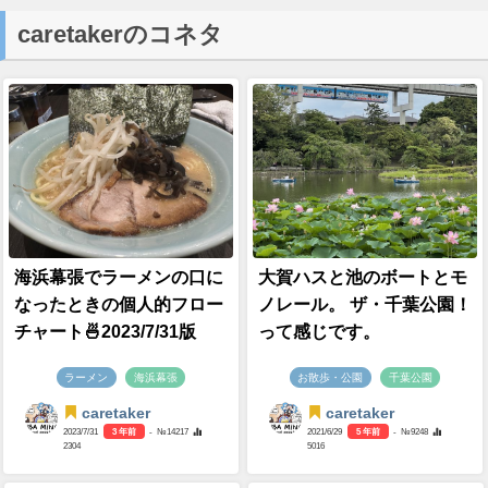
caretakerのコネタ
海浜幕張でラーメンの口に
大賀ハスと池のボートとモ
なったときの個人的フロー
ノレール。 ザ・千葉公園！
チャート🍜2023/7/31版
って感じです。
ラーメン
海浜幕張
お散歩・公園
千葉公園
caretaker
caretaker
2023/7/31
3 年前
- №14217
2021/6/29
5 年前
- №9248
2304
5016