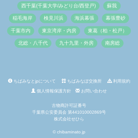
西千葉(千葉大学/みどり台/西登戸)
蘇我
稲毛海岸
検見川浜
海浜幕張
幕張豊砂
千葉市内
東京湾岸・内房
東葛（柏・松戸）
北総・八千代
九十九里・外房
南房総
ちばみなとjpについて
ちばみなぽ交換所
利用規約
個人情報保護方針
お問い合わせ
古物商許可証番号
千葉県公安委員会 第441010002869号
株式会社せひら
© chibaminato.jp