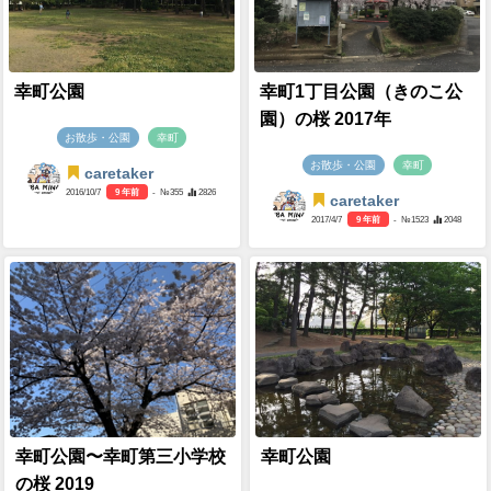
幸町公園
幸町1丁目公園（きのこ公
園）の桜 2017年
お散歩・公園
幸町
お散歩・公園
幸町
caretaker
2016/10/7
9 年前
- №355
2826
caretaker
2017/4/7
9 年前
- №1523
2048
幸町公園〜幸町第三小学校
幸町公園
の桜 2019