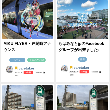
MIKU FLYER・戸閉時アナ
ちばみなとjpのFacebook
ウンス
グループが出来ました♪
募集
カルチャー
千葉みなと駅
caretaker
caretaker
2020/12/10
5 年前
- №8333
2021/6/16
5 年前
- №9031
4360
3887