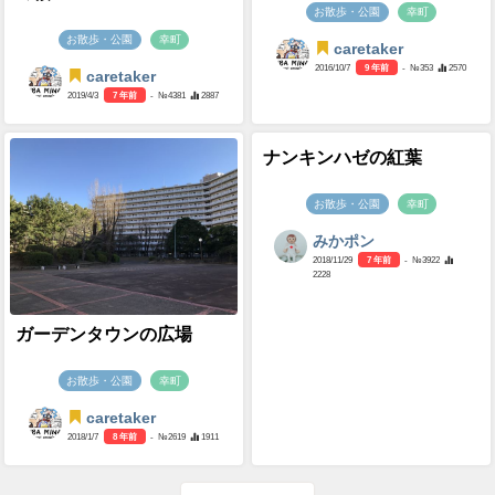
お散歩・公園
幸町
お散歩・公園
幸町
caretaker
2016/10/7
9 年前
- №353
2570
caretaker
2019/4/3
7 年前
- №4381
2887
ナンキンハゼの紅葉
お散歩・公園
幸町
みかポン
2018/11/29
7 年前
- №3922
2228
ガーデンタウンの広場
お散歩・公園
幸町
caretaker
2018/1/7
8 年前
- №2619
1911