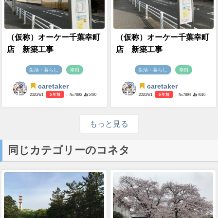
（仮称）オーケー千葉幸町
（仮称）オーケー千葉幸町
店 新築工事
店 新築工事
生活・暮らし
幸町
生活・暮らし
幸町
caretaker
caretaker
2020/9/1
5 年前
- №7895
5480
2020/9/1
5 年前
- №7894
4610
もっと見る
同じカテゴリーのコネタ