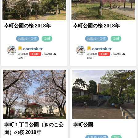
幸町公園の桜 2018年
幸町公園の桜 2018年
お散歩・公園
幸町
お散歩・公園
幸町
caretaker
caretaker
2018/3/30
8 年前
- №2911
2018/3/30
8 年前
- №2906
3229
1959
幸町１丁目公園（きのこ公
幸町公園
園）の桜 2018年
お散歩・公園
幸町