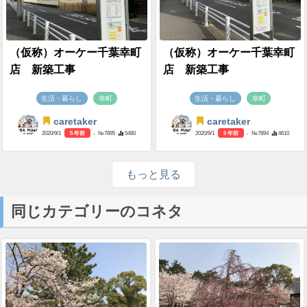
（仮称）オーケー千葉幸町
（仮称）オーケー千葉幸町
店 新築工事
店 新築工事
生活・暮らし
幸町
生活・暮らし
幸町
caretaker
caretaker
2020/9/1
5 年前
- №7895
5480
2020/9/1
5 年前
- №7894
4610
もっと見る
同じカテゴリーのコネタ