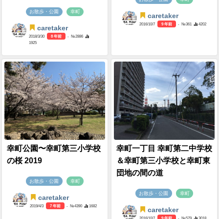
お散歩・公園
幸町
caretaker
2016/10/7
9 年前
- №361
4202
caretaker
2018/3/30
8 年前
- №2886
1925
幸町公園〜幸町第三小学校
幸町一丁目 幸町第二中学校
の桜 2019
＆幸町第三小学校と幸町東
団地の間の道
お散歩・公園
幸町
お散歩・公園
幸町
caretaker
2019/4/3
7 年前
- №4390
1682
caretaker
2016/10/7
9 年前
- №579
3018