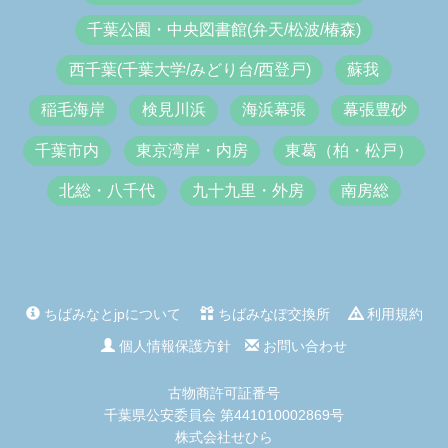
千葉公園・中央図書館(弁天/松波/椿森)
西千葉(千葉大学/みどり台/西登戸)
蘇我
稲毛海岸
検見川浜
海浜幕張
幕張豊砂
千葉市内
東京湾岸・内房
東葛（柏・松戸）
北総・八千代
九十九里・外房
南房総
ちばみなとjpについて
ちばみなぽ交換所
利用規約
個人情報保護方針
お問い合わせ
古物商許可証番号
千葉県公安委員会 第441010002869号
株式会社せひら