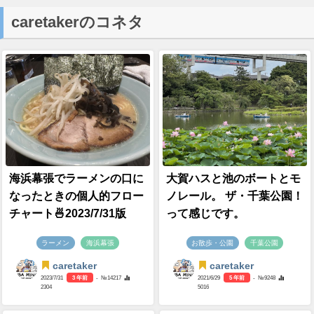
caretakerのコネタ
海浜幕張でラーメンの口に
大賀ハスと池のボートとモ
なったときの個人的フロー
ノレール。 ザ・千葉公園！
チャート🍜2023/7/31版
って感じです。
ラーメン
海浜幕張
お散歩・公園
千葉公園
caretaker
caretaker
2023/7/31
3 年前
- №14217
2021/6/29
5 年前
- №9248
2304
5016