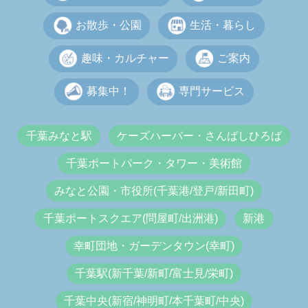
お散歩・公園
生活・暮らし
趣味・カルチャー
ご案内
募集中！
専門サービス
千葉みなと駅
ケーズハーバー・さんばしひろば
千葉ポートパーク・タワー・美術館
みなと公園・市役所(千葉港/登戸/新田町)
千葉ポートスクエア(問屋町/出洲港)
新港
幸町団地・ガーデンタウン(幸町)
千葉駅(新千葉/新町/富士見/栄町)
千葉中央(新宿/神明町/本千葉町/中央)