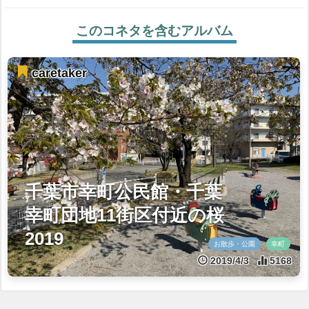
このコネタを含むアルバム
caretaker
千葉市幸町公民館・千葉
幸町団地11街区付近の桜
2019
お散歩・公園
幸町
2019/4/3
5168