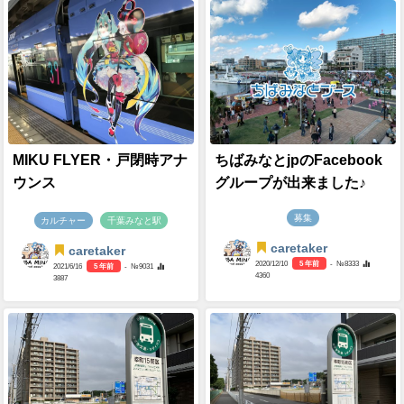
MIKU FLYER・戸閉時アナ
ちばみなとjpのFacebook
ウンス
グループが出来ました♪
募集
カルチャー
千葉みなと駅
caretaker
caretaker
2020/12/10
5 年前
- №8333
2021/6/16
5 年前
- №9031
4360
3887