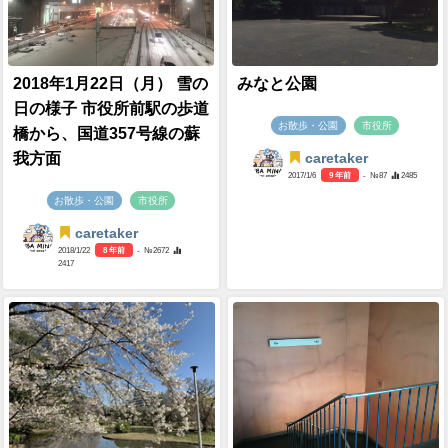
2018年1月22日（月） 雪の
みなと公園
日の様子 市役所前駅の歩道
お散歩・公園
市役所
橋から、国道357号線の蘇
我方面
caretaker
2017/1/6
9 年前
- №87
2485
お散歩・公園
市役所
caretaker
2018/1/22
8 年前
- №2672
2417