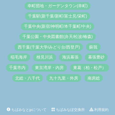
幸町団地・ガーデンタウン(幸町)
千葉駅(新千葉/新町/富士見/栄町)
千葉中央(新宿/神明町/本千葉町/中央)
千葉公園・中央図書館(弁天/松波/椿森)
西千葉(千葉大学/みどり台/西登戸)
蘇我
稲毛海岸
検見川浜
海浜幕張
幕張豊砂
千葉市内
東京湾岸・内房
東葛（柏・松戸）
北総・八千代
九十九里・外房
南房総
ちばみなとjpについて
ちばみなぽ交換所
利用規約