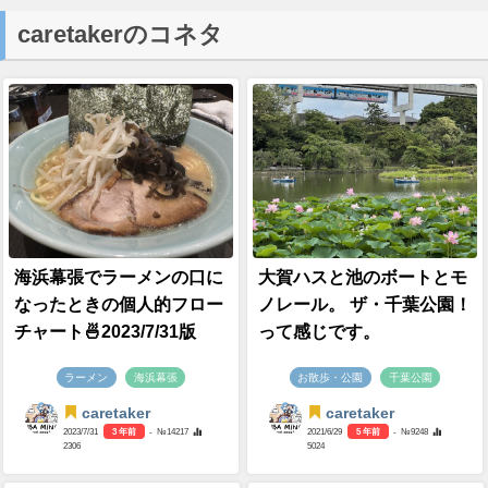
caretakerのコネタ
海浜幕張でラーメンの口に
大賀ハスと池のボートとモ
なったときの個人的フロー
ノレール。 ザ・千葉公園！
チャート🍜2023/7/31版
って感じです。
ラーメン
海浜幕張
お散歩・公園
千葉公園
caretaker
caretaker
2023/7/31
3 年前
- №14217
2021/6/29
5 年前
- №9248
2306
5024