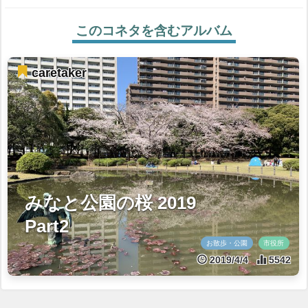
このコネタを含むアルバム
caretaker
みなと公園の桜 2019
Part2
お散歩・公園
市役所
2019/4/4
5542