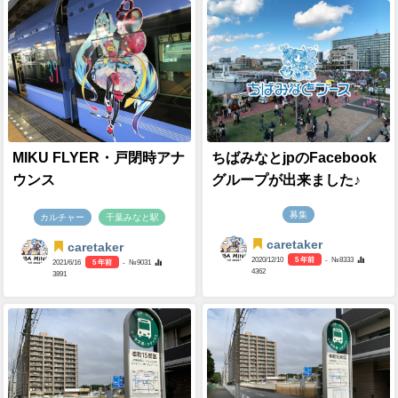
MIKU FLYER・戸閉時アナ
ちばみなとjpのFacebook
ウンス
グループが出来ました♪
募集
カルチャー
千葉みなと駅
caretaker
caretaker
2020/12/10
5 年前
- №8333
2021/6/16
5 年前
- №9031
4362
3891