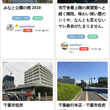
みなと公園の桜 2019
市庁舎最上階の展望室へと
続く階段。味わい深い壁の
お散歩・公園
市役所
シミや、なんとも言えない
ヤレ具合がたまりません。
caretaker
2019/4/4
7 年前
- №4483
1783
お散歩・公園
市役所
azuken
2017/11/16
8 年前
- №2251
3277
千葉市役所
千葉銀行本店・千葉市役所