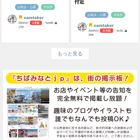
付近
お散歩・公園
市役所
お散歩・公園
市役所
caretaker
2020/1/27
6 年前
- №6946
caretaker
1749
2016/5/14
10 年前
- №432
2646
もっと見る