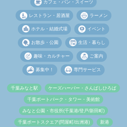
カフェ・パン・スイーツ
レストラン・居酒屋
ラーメン
ホテル・結婚式場
イベント
お散歩・公園
生活・暮らし
趣味・カルチャー
ご案内
募集中！
専門サービス
千葉みなと駅
ケーズハーバー・さんばしひろば
千葉ポートパーク・タワー・美術館
みなと公園・市役所(千葉港/登戸/新田町)
千葉ポートスクエア(問屋町/出洲港)
新港