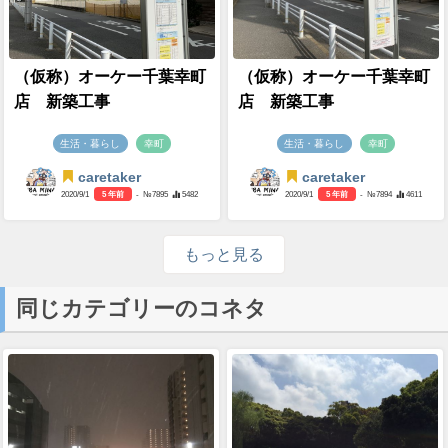
（仮称）オーケー千葉幸町
（仮称）オーケー千葉幸町
店 新築工事
店 新築工事
生活・暮らし
幸町
生活・暮らし
幸町
caretaker
caretaker
2020/9/1
5 年前
- №7895
5482
2020/9/1
5 年前
- №7894
4611
もっと見る
同じカテゴリーのコネタ