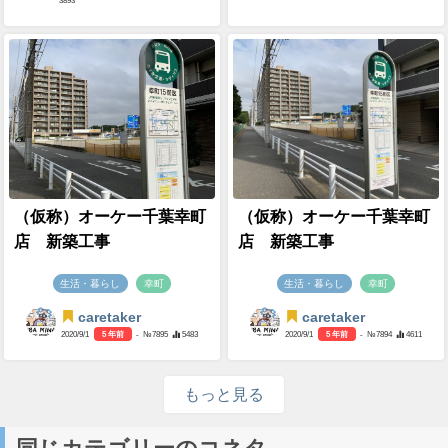
3893
（仮称）オーケー千葉幸町
（仮称）オーケー千葉幸町
店 新築工事
店 新築工事
生活・暮らし
幸町
生活・暮らし
幸町
caretaker
caretaker
2020/9/1
5 年前
- №7895
5483
2020/9/1
5 年前
- №7894
4611
もっと見る