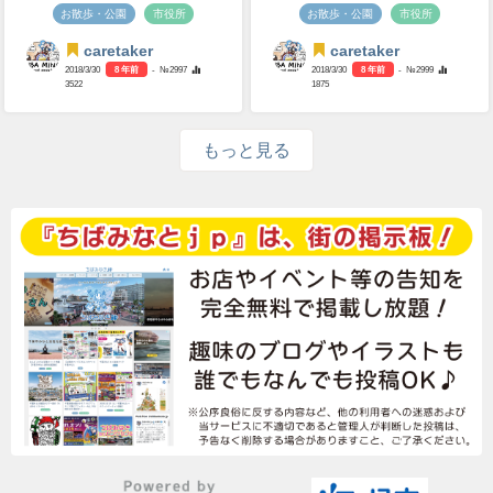
お散歩・公園
市役所
お散歩・公園
市役所
caretaker
caretaker
2018/3/30
8 年前
- №2997
2018/3/30
8 年前
- №2999
3522
1875
もっと見る