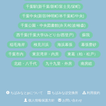
千葉駅(新千葉/新町/富士見/栄町)
千葉中央(新宿/神明町/本千葉町/中央)
千葉公園・中央図書館(弁天/松波/椿森)
西千葉(千葉大学/みどり台/西登戸)
蘇我
稲毛海岸
検見川浜
海浜幕張
幕張豊砂
千葉市内
東京湾岸・内房
東葛（柏・松戸）
北総・八千代
九十九里・外房
南房総
ちばみなとjpについて
ちばみなぽ交換所
利用規約
個人情報保護方針
お問い合わせ