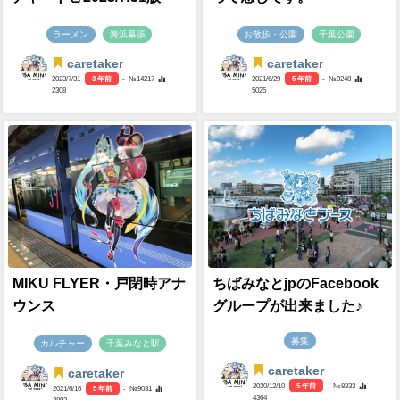
ラーメン
海浜幕張
お散歩・公園
千葉公園
caretaker
caretaker
2023/7/31
3 年前
- №14217
2021/6/29
5 年前
- №9248
2308
5025
MIKU FLYER・戸閉時アナ
ちばみなとjpのFacebook
ウンス
グループが出来ました♪
募集
カルチャー
千葉みなと駅
caretaker
caretaker
2020/12/10
5 年前
- №8333
2021/6/16
5 年前
- №9031
4364