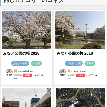
同じカテゴリーのコネタ
みなと公園の桜 2018
みなと公園の桜 2018
お散歩・公園
市役所
お散歩・公園
市役所
caretaker
caretaker
2018/3/30
8 年前
- №3025
2018/3/30
8 年前
- №3005
3232
2943