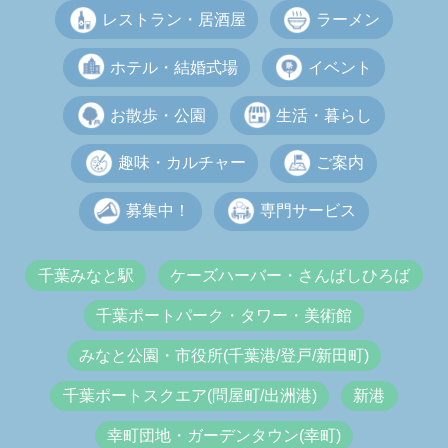
レストラン・居酒屋
ラーメン
ホテル・結婚式場
イベント
お散歩・公園
生活・暮らし
趣味・カルチャー
ご案内
募集中！
専門サービス
千葉みなと駅
ケーズハーバー・さんばしひろば
千葉ポートパーク・タワー・美術館
みなと公園・市役所(千葉港/登戸/新田町)
千葉ポートスクエア(問屋町/出洲港)
新港
幸町団地・ガーデンタウン(幸町)