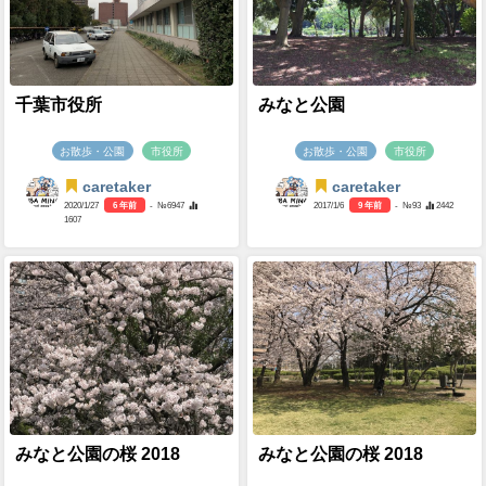
千葉市役所
みなと公園
お散歩・公園
市役所
お散歩・公園
市役所
caretaker
caretaker
2020/1/27
6 年前
- №6947
2017/1/6
9 年前
- №93
2442
1607
みなと公園の桜 2018
みなと公園の桜 2018