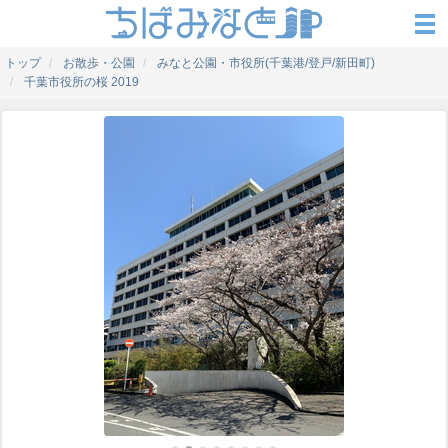
トップ
お散歩・公園
みなと公園・市役所(千葉港/登戸/新田町)
千葉市役所の桜 2019