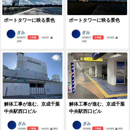
ポートタワーに映る景色
ポートタワーに映る景色
ぎみ
ぎみ
2019/8/17
6 年前
- №5427
2019/8/17
6 年前
- №5426
2965
3282
解体工事が進む、京成千葉
解体工事が進む、京成千葉
中央駅西口ビル
中央駅西口ビル
ぎみ
ぎみ
2019/8/6
7 年前
- №5410
3663
2019/8/6
7 年前
- №5409
2659