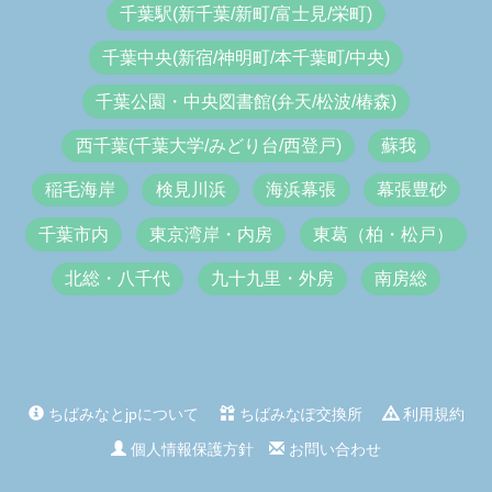
千葉駅(新千葉/新町/富士見/栄町)
千葉中央(新宿/神明町/本千葉町/中央)
千葉公園・中央図書館(弁天/松波/椿森)
西千葉(千葉大学/みどり台/西登戸)
蘇我
稲毛海岸
検見川浜
海浜幕張
幕張豊砂
千葉市内
東京湾岸・内房
東葛（柏・松戸）
北総・八千代
九十九里・外房
南房総
ちばみなとjpについて
ちばみなぽ交換所
利用規約
個人情報保護方針
お問い合わせ