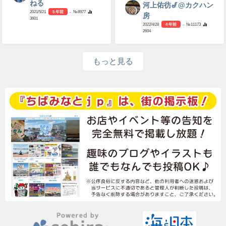
ねる
河上佑彷🎷@カクハン
2021/5/21
5 年前
- №8977
房
3601
2022/4/28
4 年前
- №11173
2604
もっと見る