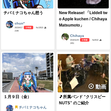
チバミナコちゃん想う
New Release! 「Liddell tw
o Apple kuchen / Chihaya
chun*
Matsumoto」
2023/4/17
3 年前
- №13523
2196
Chihaya
2019/11/25
6 年前
- №6510
2451
動画
１月９日（金）
🎵所属バンド “クリスピー
NUTS” のご紹介
チバミナコちゃん