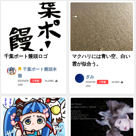
千葉ポート饅頭ロゴ
マクハリには青い空、白い
雲が似合う。
千葉ポート饅頭本
舗
ぎみ
2023/10/30
2 年前
- №14981
2019/7/26
7 年前
- №5303
1209
2321