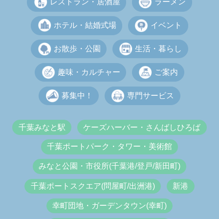
レストラン・居酒屋
ラーメン
ホテル・結婚式場
イベント
お散歩・公園
生活・暮らし
趣味・カルチャー
ご案内
募集中！
専門サービス
千葉みなと駅
ケーズハーバー・さんばしひろば
千葉ポートパーク・タワー・美術館
みなと公園・市役所(千葉港/登戸/新田町)
千葉ポートスクエア(問屋町/出洲港)
新港
幸町団地・ガーデンタウン(幸町)