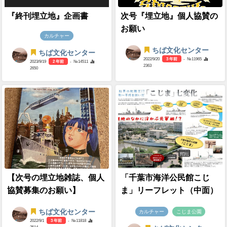
『終刊埋立地』企画書
次号『埋立地』個人協賛の
お願い
カルチャー
ちば文化センター
ちば文化センター
2022/9/20
3 年前
- №11965
2023/9/19
2 年前
- №14511
2363
2650
【次号の埋立地雑誌、個人
「千葉市海洋公民館こじ
協賛募集のお願い】
ま」リーフレット（中面）
ちば文化センター
カルチャー
こじま公園
2022/9/1
3 年前
- №11818
2514