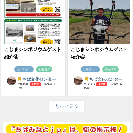
こじまシンポジウムゲスト
こじまシンポジウムゲスト
紹介④
紹介④
カルチャー
稲毛海岸
カルチャー
稲毛海岸
ちば文化センター
ちば文化センター
2019/10/19
6 年前
- №5940
2019/10/19
6 年前
- №5942
1976
2380
もっと見る