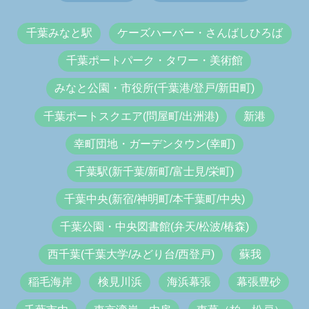
千葉みなと駅
ケーズハーバー・さんばしひろば
千葉ポートパーク・タワー・美術館
みなと公園・市役所(千葉港/登戸/新田町)
千葉ポートスクエア(問屋町/出洲港)
新港
幸町団地・ガーデンタウン(幸町)
千葉駅(新千葉/新町/富士見/栄町)
千葉中央(新宿/神明町/本千葉町/中央)
千葉公園・中央図書館(弁天/松波/椿森)
西千葉(千葉大学/みどり台/西登戸)
蘇我
稲毛海岸
検見川浜
海浜幕張
幕張豊砂