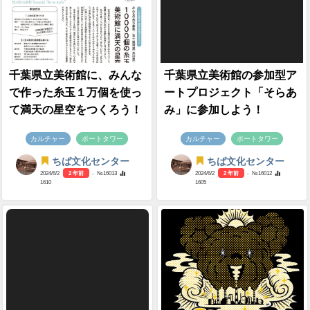
千葉県立美術館に、みんな
千葉県立美術館の参加型ア
で作った糸玉１万個を使っ
ートプロジェクト「そらあ
て満天の星空をつくろう！
み」に参加しよう！
カルチャー
ポートタワー
カルチャー
ポートタワー
ちば文化センター
ちば文化センター
2024/6/2
2 年前
- №16013
2024/6/2
2 年前
- №16012
1610
1605