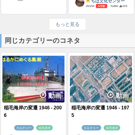
ちば文化センター
2021/5/6
5 年前
- №8863
4376
もっと見る
同じカテゴリーのコネタ
動画
動画
稲毛海岸の変遷 1946 - 200
稲毛海岸の変遷 1946 - 197
6
5
カルチャー
稲毛海岸
カルチャー
稲毛海岸