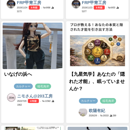
FRP甲冑工房
FRP甲冑工房
2019/11/24
6 年前
- №6498
2019/11/23
6 年前
- №6455
3173
5377
いなげの浜へ
【九星気学】あなたの「隠
れた才能」、眠っていませ
カルチャー
稲毛海岸
んか？
ニモさん@203工房
カルチャー
稲毛海岸
2022/7/20
4 年前
- №11582
1902
欧陽有紀
2026/2/9
- №19333
289