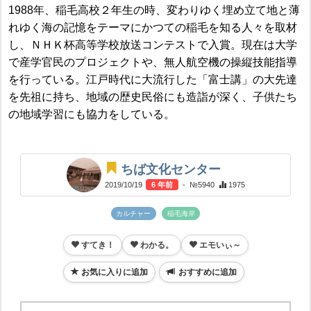
1988年、稲毛高校２年生の時、変わりゆく埋め立て地と薄
れゆく海の記憶をテーマにかつての稲毛を知る人々を取材
し、ＮＨＫ杯高等学校放送コンテストで入賞。現在は大学
で産学官民のプロジェクトや、無人航空機の操縦技能指導
を行っている。江戸時代に大流行した「富士講」の大先達
を先祖に持ち、地域の歴史民俗にも造詣が深く、子供たち
の地域学習にも協力をしている。
ちば文化センター
2019/10/19
6 年前
- №5940
1975
カルチャー
稲毛海岸
すてき！
わかる。
エモいぃ～
お気に入りに追加
おすすめに追加