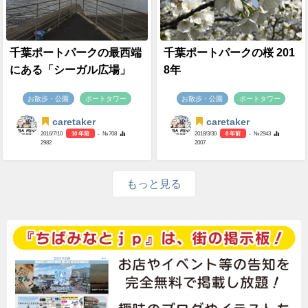
千葉ポートパークの最西端
千葉ポートパークの桜 201
にある「シーガル広場」
8年
お散歩・公園
ポートタワー
お散歩・公園
ポートタワー
caretaker
caretaker
2016/7/10
10 年前
- №708
2018/3/30
8 年前
- №2943
2982
2007
もっと見る