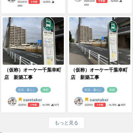
2020/12/10
5 年前
- №8333
2021/6/16
5 年前
- №9031
4354
3880
（仮称）オーケー千葉幸町
（仮称）オーケー千葉幸町
店 新築工事
店 新築工事
生活・暮らし
幸町
生活・暮らし
幸町
caretaker
caretaker
2020/9/1
5 年前
- №7895
5475
2020/9/1
5 年前
- №7894
4605
もっと見る