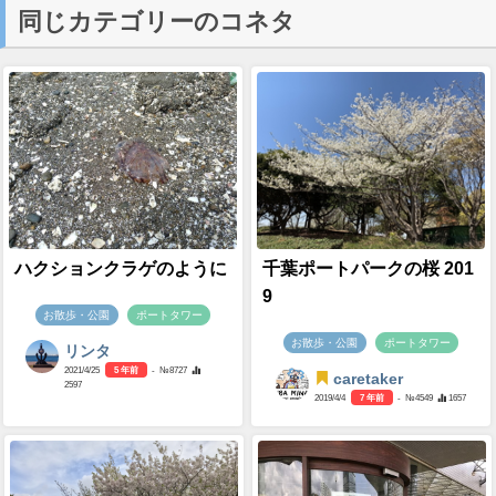
同じカテゴリーのコネタ
ハクションクラゲのように
千葉ポートパークの桜 201
9
お散歩・公園
ポートタワー
お散歩・公園
ポートタワー
リンタ
2021/4/25
5 年前
- №8727
caretaker
2597
2019/4/4
7 年前
- №4549
1657