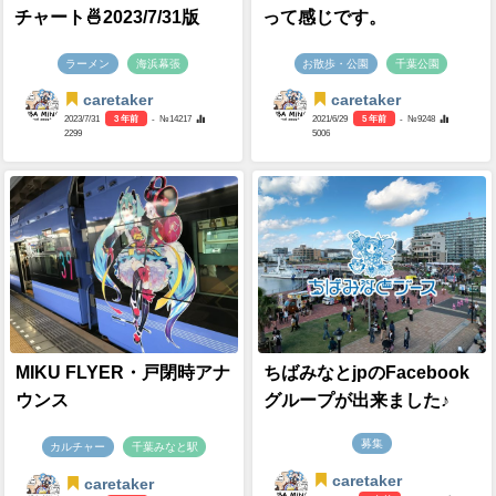
チャート🍜2023/7/31版
って感じです。
ラーメン
海浜幕張
お散歩・公園
千葉公園
caretaker
caretaker
2023/7/31
3 年前
- №14217
2021/6/29
5 年前
- №9248
2299
5006
MIKU FLYER・戸閉時アナ
ちばみなとjpのFacebook
ウンス
グループが出来ました♪
募集
カルチャー
千葉みなと駅
caretaker
caretaker