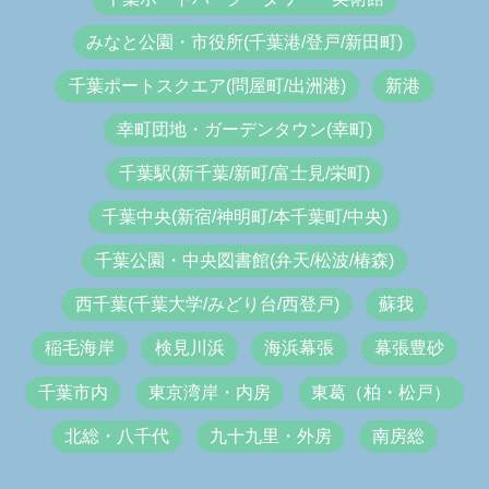
みなと公園・市役所(千葉港/登戸/新田町)
千葉ポートスクエア(問屋町/出洲港)
新港
幸町団地・ガーデンタウン(幸町)
千葉駅(新千葉/新町/富士見/栄町)
千葉中央(新宿/神明町/本千葉町/中央)
千葉公園・中央図書館(弁天/松波/椿森)
西千葉(千葉大学/みどり台/西登戸)
蘇我
稲毛海岸
検見川浜
海浜幕張
幕張豊砂
千葉市内
東京湾岸・内房
東葛（柏・松戸）
北総・八千代
九十九里・外房
南房総