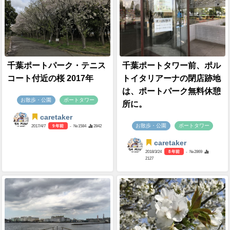
千葉ポートパーク・テニス
千葉ポートタワー前、ポル
コート付近の桜 2017年
トイタリアーナの閉店跡地
は、ポートパーク無料休憩
お散歩・公園
ポートタワー
所に。
caretaker
お散歩・公園
ポートタワー
2017/4/7
9 年前
- №1584
2842
caretaker
2018/3/24
8 年前
- №2869
2127