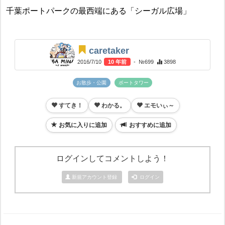
千葉ポートパークの最西端にある「シーガル広場」
caretaker
2016/7/10
10 年前
- №699
3898
お散歩・公園
ポートタワー
すてき！
わかる。
エモいぃ～
お気に入りに追加
おすすめに追加
ログインしてコメントしよう！
新規アカウント登録
ログイン