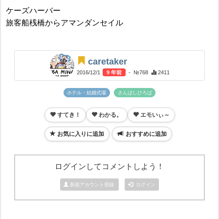
ケーズハーバー
旅客船桟橋からアマンダンセイル
caretaker
2016/12/1
9 年前
- №768
2411
ホテル・結婚式場
さんばしひろば
すてき！
わかる。
エモいぃ～
お気に入りに追加
おすすめに追加
ログインしてコメントしよう！
新規アカウント登録
ログイン