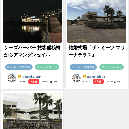
ケーズハーバー 旅客船桟橋
結婚式場「ザ・ミーツ マリ
からアマンダンセイル
ーナテラス」
ホテル・結婚式場
さんばしひろば
ホテル・結婚式場
さんばしひろば
caretaker
caretaker
2016/12/1
9 年前
- №768
2412
2016/12/1
9 年前
- №258
3297