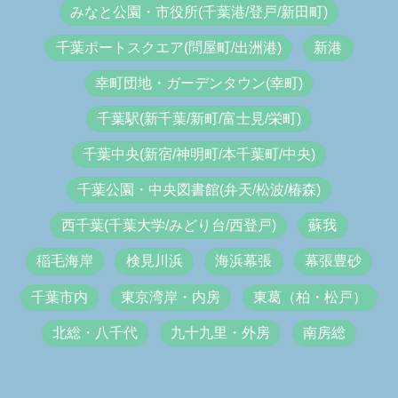
みなと公園・市役所(千葉港/登戸/新田町)
千葉ポートスクエア(問屋町/出洲港)
新港
幸町団地・ガーデンタウン(幸町)
千葉駅(新千葉/新町/富士見/栄町)
千葉中央(新宿/神明町/本千葉町/中央)
千葉公園・中央図書館(弁天/松波/椿森)
西千葉(千葉大学/みどり台/西登戸)
蘇我
稲毛海岸
検見川浜
海浜幕張
幕張豊砂
千葉市内
東京湾岸・内房
東葛（柏・松戸）
北総・八千代
九十九里・外房
南房総