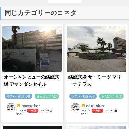
同じカテゴリーのコネタ
オーシャンビューの結婚式
結婚式場 ザ・ミーツ マリ
場 アマンダンセイル
ーナテラス
ホテル・結婚式場
さんばしひろば
ホテル・結婚式場
さんばしひろば
caretaker
caretaker
2016/12/1
9 年前
- №1152
2017/1/29
9 年前
- №1312
2647
2716