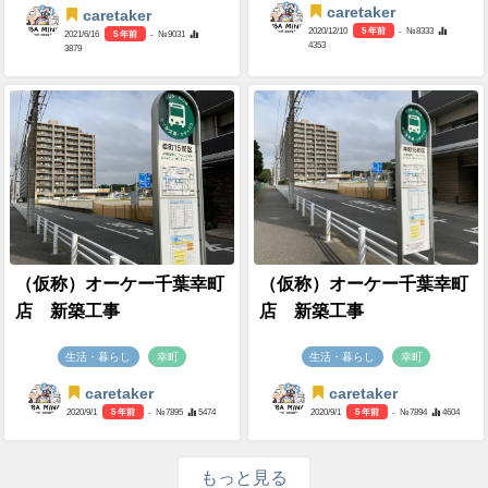
caretaker
caretaker
2020/12/10
5 年前
- №8333
2021/6/16
5 年前
- №9031
4353
3879
（仮称）オーケー千葉幸町
（仮称）オーケー千葉幸町
店 新築工事
店 新築工事
生活・暮らし
幸町
生活・暮らし
幸町
caretaker
caretaker
2020/9/1
5 年前
- №7895
5474
2020/9/1
5 年前
- №7894
4604
もっと見る