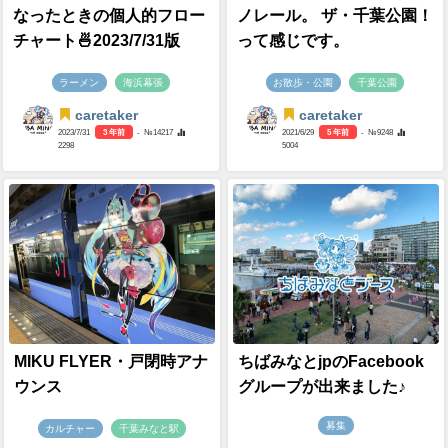
なったときの個人的フロー
ノレール。 ザ・千葉公園！
チャート🍜2023/7/31版
って感じです。
ラーメン
海浜幕張
お散歩・公園
千葉公園
caretaker
caretaker
2023/7/31
3 年前
- №14217
2021/6/29
5 年前
- №9248
2298
5004
MIKU FLYER・戸閉時アナ
ちばみなとjpのFacebook
ウンス
グループが出来ました♪
募集
カルチャー
千葉みなと駅