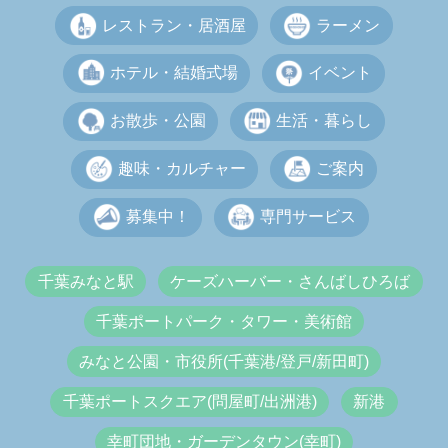
レストラン・居酒屋
ラーメン
ホテル・結婚式場
イベント
お散歩・公園
生活・暮らし
趣味・カルチャー
ご案内
募集中！
専門サービス
千葉みなと駅
ケーズハーバー・さんばしひろば
千葉ポートパーク・タワー・美術館
みなと公園・市役所(千葉港/登戸/新田町)
千葉ポートスクエア(問屋町/出洲港)
新港
幸町団地・ガーデンタウン(幸町)