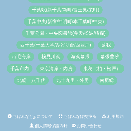
千葉駅(新千葉/新町/富士見/栄町)
千葉中央(新宿/神明町/本千葉町/中央)
千葉公園・中央図書館(弁天/松波/椿森)
西千葉(千葉大学/みどり台/西登戸)
蘇我
稲毛海岸
検見川浜
海浜幕張
幕張豊砂
千葉市内
東京湾岸・内房
東葛（柏・松戸）
北総・八千代
九十九里・外房
南房総
ちばみなとjpについて
ちばみなぽ交換所
利用規約
個人情報保護方針
お問い合わせ