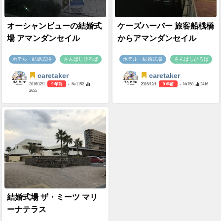
オーシャンビューの結婚式
ケーズハーバー 旅客船桟橋
場 アマンダンセイル
からアマンダンセイル
ホテル・結婚式場
さんばしひろば
ホテル・結婚式場
さんばしひろば
caretaker
caretaker
2016/12/1
9 年前
- №1152
2016/12/1
9 年前
- №768
2416
2655
結婚式場 ザ・ミーツ マリ
ーナテラス