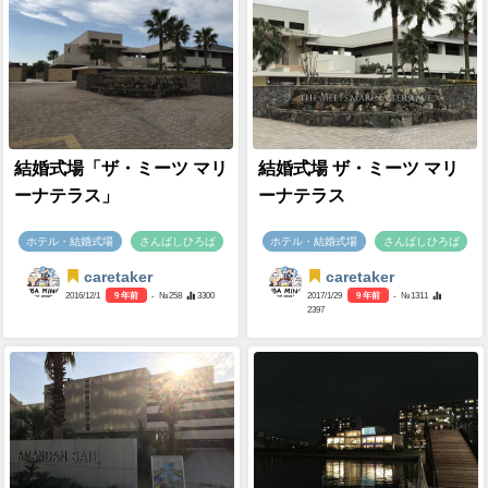
結婚式場「ザ・ミーツ マリ
結婚式場 ザ・ミーツ マリ
ーナテラス」
ーナテラス
ホテル・結婚式場
さんばしひろば
ホテル・結婚式場
さんばしひろば
caretaker
caretaker
2016/12/1
9 年前
- №258
3300
2017/1/29
9 年前
- №1311
2397