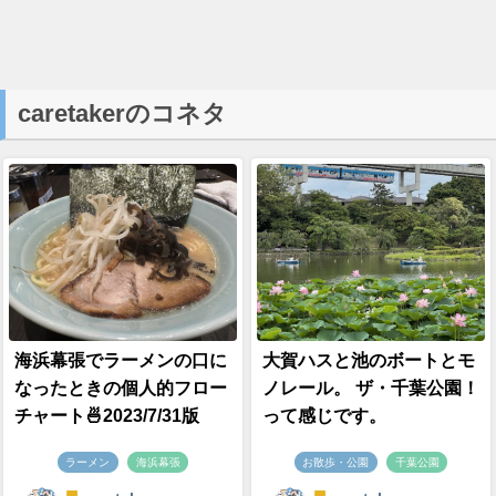
caretakerのコネタ
海浜幕張でラーメンの口に
大賀ハスと池のボートとモ
なったときの個人的フロー
ノレール。 ザ・千葉公園！
チャート🍜2023/7/31版
って感じです。
ラーメン
海浜幕張
お散歩・公園
千葉公園