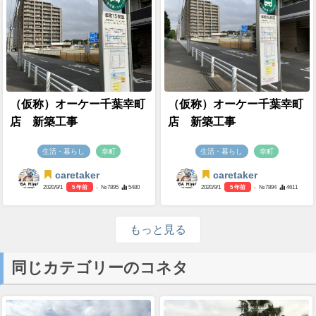
（仮称）オーケー千葉幸町
（仮称）オーケー千葉幸町
店 新築工事
店 新築工事
生活・暮らし
幸町
生活・暮らし
幸町
caretaker
caretaker
2020/9/1
5 年前
- №7895
5480
2020/9/1
5 年前
- №7894
4611
もっと見る
同じカテゴリーのコネタ