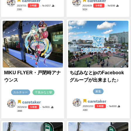
caretaker
caretaker
2023/7/31
3 年前
- №14217
2021/6/29
5 年前
- №9248
2306
5024
MIKU FLYER・戸閉時アナ
ちばみなとjpのFacebook
ウンス
グループが出来ました♪
募集
カルチャー
千葉みなと駅
caretaker
caretaker
2020/12/10
5 年前
- №8333
2021/6/16
5 年前
- №9031
4360
3888