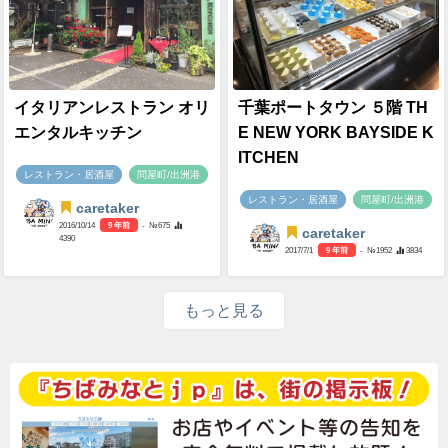
イタリアンレストラン オリ
千葉ポートタウン ５階 TH
エンタルキッチン
E NEW YORK BAYSIDE K
ITCHEN
レストラン・居酒屋
問屋町/出洲港
レストラン・居酒屋
問屋町/出洲港
caretaker
2016/10/14
9 年前
- №675
caretaker
4390
2017/7/1
9 年前
- №1952
3834
もっと見る