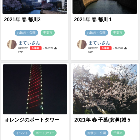
2021年 春 都川2
2021年 春 都川 1
お散歩・公園
千葉市
お散歩・公園
千葉市
まてぃさん
まてぃさん
2021/3/25
5 年前
- №8570
2021/3/25
5 年前
- №8569
2745
2675
オレンジのポートタワー
2021年 春 千葉(亥鼻)城 5
イベント
ポートタワー
お散歩・公園
千葉市