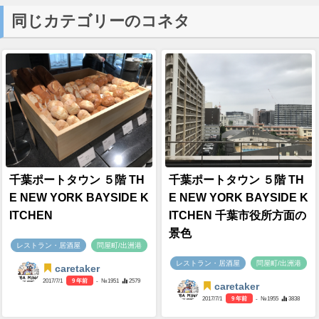
同じカテゴリーのコネタ
千葉ポートタウン ５階 TH
千葉ポートタウン ５階 TH
E NEW YORK BAYSIDE K
E NEW YORK BAYSIDE K
ITCHEN
ITCHEN 千葉市役所方面の
景色
レストラン・居酒屋
問屋町/出洲港
レストラン・居酒屋
問屋町/出洲港
caretaker
2017/7/1
9 年前
- №1951
2579
caretaker
2017/7/1
9 年前
- №1955
3838