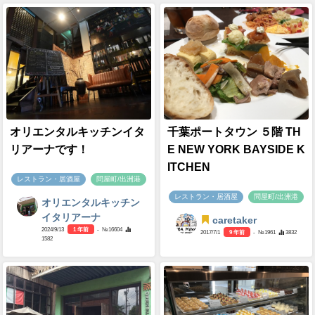
オリエンタルキッチンイタ
千葉ポートタウン ５階 TH
リアーナです！
E NEW YORK BAYSIDE K
ITCHEN
レストラン・居酒屋
問屋町/出洲港
レストラン・居酒屋
問屋町/出洲港
オリエンタルキッチン
イタリアーナ
caretaker
2024/9/13
1 年前
- №16604
2017/7/1
9 年前
- №1961
3832
1582