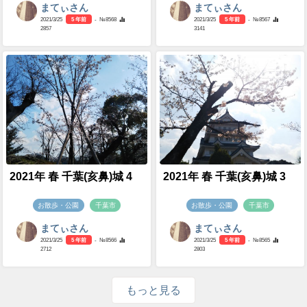
まてぃさん
まてぃさん
2021/3/25
5 年前
- №8568
2021/3/25
5 年前
- №8567
2857
3141
2021年 春 千葉(亥鼻)城 4
2021年 春 千葉(亥鼻)城 3
お散歩・公園
千葉市
お散歩・公園
千葉市
まてぃさん
まてぃさん
2021/3/25
5 年前
- №8566
2021/3/25
5 年前
- №8565
2712
2803
もっと見る