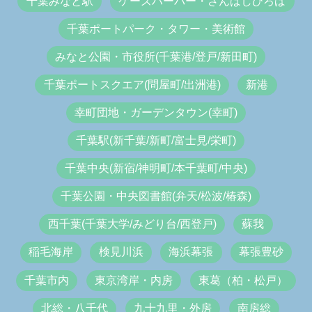
千葉みなと駅
ケーズハーバー・さんばしひろば
千葉ポートパーク・タワー・美術館
みなと公園・市役所(千葉港/登戸/新田町)
千葉ポートスクエア(問屋町/出洲港)
新港
幸町団地・ガーデンタウン(幸町)
千葉駅(新千葉/新町/富士見/栄町)
千葉中央(新宿/神明町/本千葉町/中央)
千葉公園・中央図書館(弁天/松波/椿森)
西千葉(千葉大学/みどり台/西登戸)
蘇我
稲毛海岸
検見川浜
海浜幕張
幕張豊砂
千葉市内
東京湾岸・内房
東葛（柏・松戸）
北総・八千代
九十九里・外房
南房総