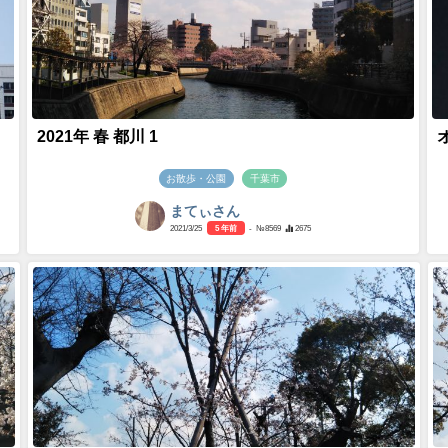
2021年 春 都川 1
お散歩・公園
千葉市
まてぃさん
2021/3/25
5 年前
- №8569
2675