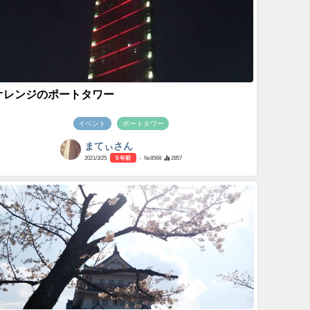
オレンジのポートタワー
イベント
ポートタワー
まてぃさん
2021/3/25
5 年前
- №8568
2857