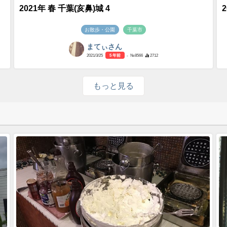
2021年 春 千葉(亥鼻)城 4
お散歩・公園
千葉市
まてぃさん
2021/3/25
5 年前
- №8566
2712
もっと見る