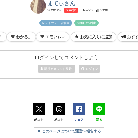
まてぃさん
2020/8/26
5 年前
- №7796
2996
レストラン・居酒屋
問屋町/出洲港
！
わかる。
エモいぃ～
お気に入りに追加
おす
ログインしてコメントしよう！
新規アカウント登録
ログイン
ポスト
ポスト
シェア
送る
このページについて運営へ報告する