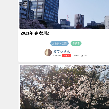
2021年 春 都川2
お散歩・公園
千葉市
まてぃさん
2021/3/25
5 年前
- №8570
2745