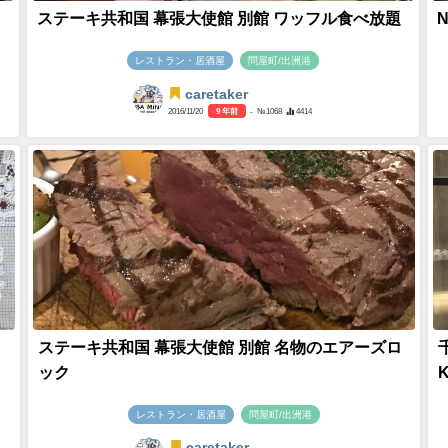
ステーキ共和国 幕張大使館 別館 ワッフル食べ放題
N
レストラン・居酒屋
問屋町/出洲港
caretaker
2016/11/20
9 年前
- №1068
4414
ステーキ共和国 幕張大使館 別館 名物のエアーズロ
ック
レストラン・居酒屋
問屋町/出洲港
caretaker