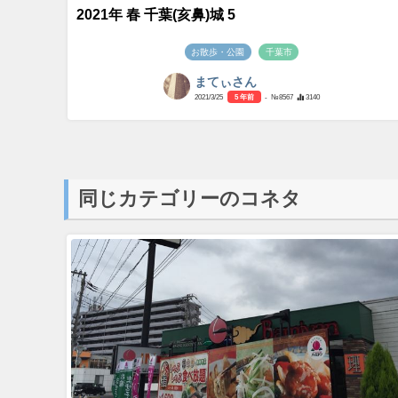
2021年 春 千葉(亥鼻)城 5
お散歩・公園
千葉市
まてぃさん
2021/3/25
5 年前
- №8567
3140
同じカテゴリーのコネタ