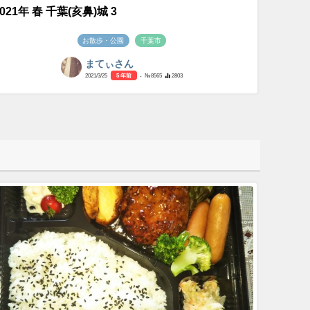
2021年 春 千葉(亥鼻)城 3
お散歩・公園
千葉市
まてぃさん
2021/3/25
5 年前
- №8565
2803