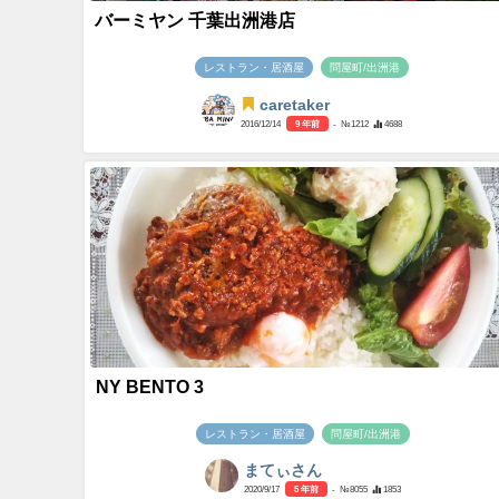
バーミヤン 千葉出洲港店
レストラン・居酒屋
問屋町/出洲港
caretaker
2016/12/14
9 年前
- №1212
4688
NY BENTO 3
レストラン・居酒屋
問屋町/出洲港
まてぃさん
2020/9/17
5 年前
- №8055
1853