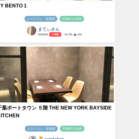
Y BENTO 1
レストラン・居酒屋
問屋町/出洲港
まてぃさん
2020/8/26
5 年前
- №7795
1780
千葉ポートタウン ５階 THE NEW YORK BAYSIDE
KITCHEN
レストラン・居酒屋
問屋町/出洲港
caretaker