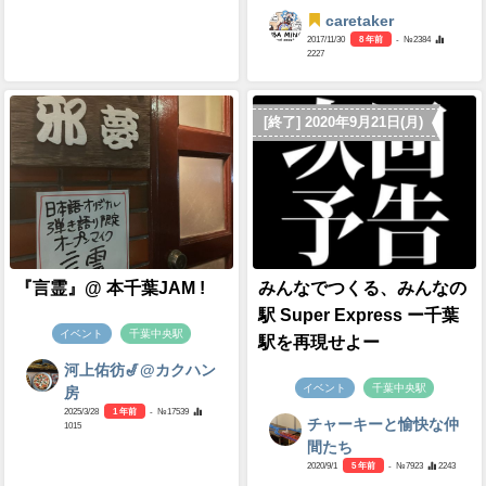
caretaker
2017/11/30
8 年前
- №2384
2227
[終了] 2020年9月21日(月)
『言霊』@ 本千葉JAM !
みんなでつくる、みんなの
駅 Super Express ー千葉
イベント
千葉中央駅
駅を再現せよー
河上佑彷🎷@カクハン
イベント
千葉中央駅
房
2025/3/28
1 年前
- №17539
チャーキーと愉快な仲
1015
間たち
2020/9/1
5 年前
- №7923
2243