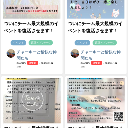
ついにチーム最大規模のイ
ついにチーム最大規模のイ
ベントを復活させます！
ベントを復活させます！
イベント
幕張ベイパーク
イベント
幕張ベイパーク
チャーキーと愉快な仲
チャーキーと愉快な仲
間たち
間たち
2023/11/5
2 年前
- №14818
2023/11/5
2 年前
- №14817
1418
1267