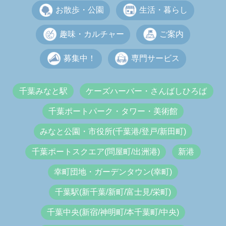
お散歩・公園
生活・暮らし
趣味・カルチャー
ご案内
募集中！
専門サービス
千葉みなと駅
ケーズハーバー・さんばしひろば
千葉ポートパーク・タワー・美術館
みなと公園・市役所(千葉港/登戸/新田町)
千葉ポートスクエア(問屋町/出洲港)
新港
幸町団地・ガーデンタウン(幸町)
千葉駅(新千葉/新町/富士見/栄町)
千葉中央(新宿/神明町/本千葉町/中央)