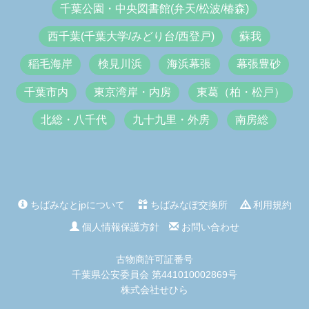
千葉公園・中央図書館(弁天/松波/椿森)
西千葉(千葉大学/みどり台/西登戸)
蘇我
稲毛海岸
検見川浜
海浜幕張
幕張豊砂
千葉市内
東京湾岸・内房
東葛（柏・松戸）
北総・八千代
九十九里・外房
南房総
ちばみなとjpについて
ちばみなぽ交換所
利用規約
個人情報保護方針
お問い合わせ
古物商許可証番号
千葉県公安委員会 第441010002869号
株式会社せひら