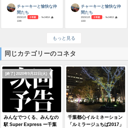
チャーキーと愉快な仲
チャーキーと愉快な仲
間たち
間たち
2023/11/5
2 年前
- №14814
2023/11/5
2 年前
- №14813
1346
1333
もっと見る
同じカテゴリーのコネタ
[終了] 2020年9月22日(火)
みんなでつくる、みんなの
千葉都心イルミネーション
駅 Super Express ー千葉
「ルミラージュちば2017」