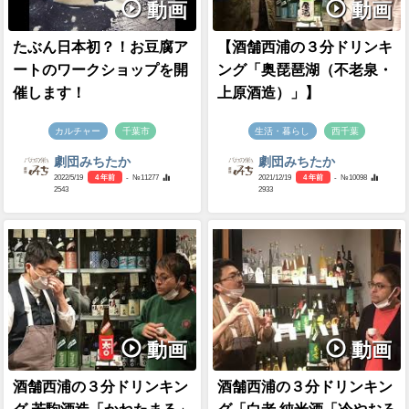
動画
動画
たぶん日本初？！お豆腐ア
【酒舗西浦の３分ドリンキ
ートのワークショップを開
ング「奥琵琶湖（不老泉・
催します！
上原酒造）」】
カルチャー
千葉市
生活・暮らし
西千葉
劇団みちたか
劇団みちたか
2022/5/19
4 年前
- №11277
2021/12/19
4 年前
- №10098
2543
2933
動画
動画
酒舗西浦の３分ドリンキン
酒舗西浦の３分ドリンキン