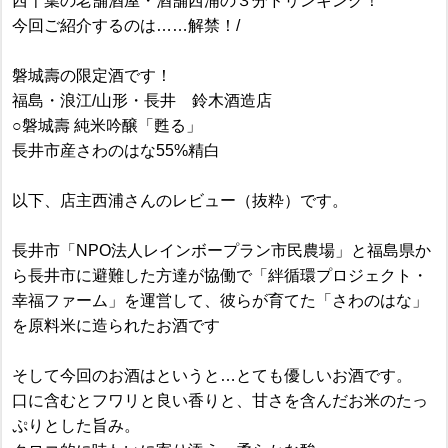
西千葉の老舗酒屋・酒舗西浦の３分ドリンキング！
今回ご紹介するのは……解禁！/
磐城壽の限定酒です！
福島・浪江/山形・長井 鈴木酒造店
○磐城壽 純米吟醸「甦る」
長井市産さわのはな55%精白
以下、店主西浦さんのレビュー（抜粋）です。
長井市「NPO法人レインボープラン市民農場」と福島県か
ら長井市に避難した方達が協働で「絆循環プロジェクト・
幸福ファーム」を運営して、彼らが育てた「さわのはな」
を原料米に造られたお酒です
そして今回のお酒はというと…とても優しいお酒です。
口に含むとフワリと良い香りと、甘さを含んだお米のたっ
ぷりとした旨み。