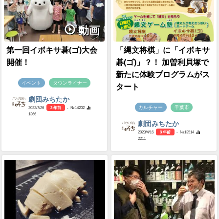
動画
第一回イボキサ碁(ゴ)大会
「縄文将棋」に「イボキサ
開催！
碁(ゴ)」？！ 加曽利貝塚で
新たに体験プログラムがス
イベント
タウンライナー
タート
劇団みちたか
カルチャー
千葉市
2023/7/26
3 年前
- №14202
1366
劇団みちたか
2023/4/16
3 年前
- №13514
2211