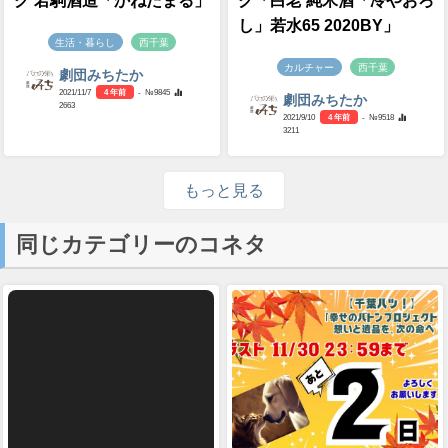
グ 若駒酒造「かねたまる」
グ「白老 純米酒「冷やおろ
し」若水65 2020BY」
生活・暮らし
西千葉
カルチャー
西千葉
劇団みちたか
2021/11/7
4 年前
- №9845
劇団みちたか
2663
2021/9/10
4 年前
- №9518
3211
もっと見る
同じカテゴリーのコネタ