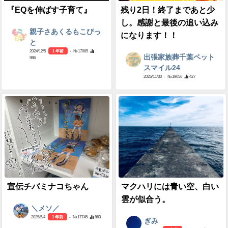
『EQを伸ばす子育て』
残り2日！終了まであと少
し。感謝と最後の追い込み
親子さあくるもこぴっ
になります！！
と
2024/12/5
1 年前
- №17085
出張家族葬千葉ペット
986
スマイル24
2025/11/30
- №19056
427
宣伝チバミナコちゃん
マクハリには青い空、白い
雲が似合う。
＼メソ／
2025/5/4
1 年前
- №17745
860
ぎみ