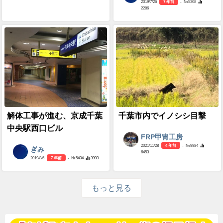
2019/7/26
7 年前
- №5308
2286
解体工事が進む、京成千葉
千葉市内でイノシシ目撃
中央駅西口ビル
FRP甲冑工房
2021/11/28
4 年前
- №9984
ぎみ
6453
2019/8/6
7 年前
- №5404
3993
もっと見る