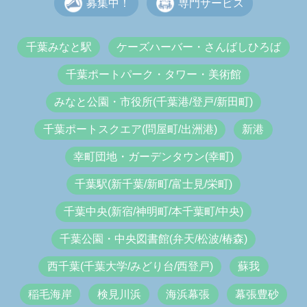
募集中！
専門サービス
千葉みなと駅
ケーズハーバー・さんばしひろば
千葉ポートパーク・タワー・美術館
みなと公園・市役所(千葉港/登戸/新田町)
千葉ポートスクエア(問屋町/出洲港)
新港
幸町団地・ガーデンタウン(幸町)
千葉駅(新千葉/新町/富士見/栄町)
千葉中央(新宿/神明町/本千葉町/中央)
千葉公園・中央図書館(弁天/松波/椿森)
西千葉(千葉大学/みどり台/西登戸)
蘇我
稲毛海岸
検見川浜
海浜幕張
幕張豊砂