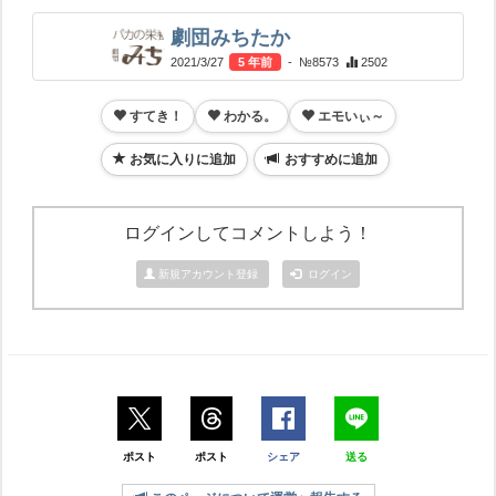
劇団みちたか
2021/3/27
5 年前
- №8573
2502
すてき！
わかる。
エモいぃ～
お気に入りに追加
おすすめに追加
ログインしてコメントしよう！
新規アカウント登録
ログイン
ポスト
ポスト
シェア
送る