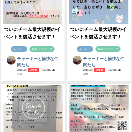
ついにチーム最大規模のイ
ついにチーム最大規模のイ
ベントを復活させます！
ベントを復活させます！
イベント
幕張ベイパーク
イベント
幕張ベイパーク
チャーキーと愉快な仲
チャーキーと愉快な仲
間たち
間たち
2023/11/5
2 年前
- №14818
2023/11/5
2 年前
- №14817
1413
1262