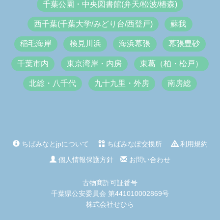
千葉公園・中央図書館(弁天/松波/椿森)
西千葉(千葉大学/みどり台/西登戸)
蘇我
稲毛海岸
検見川浜
海浜幕張
幕張豊砂
千葉市内
東京湾岸・内房
東葛（柏・松戸）
北総・八千代
九十九里・外房
南房総
ちばみなとjpについて
ちばみなぽ交換所
利用規約
個人情報保護方針
お問い合わせ
古物商許可証番号
千葉県公安委員会 第441010002869号
株式会社せひら