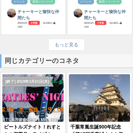
イベント
幕張ベイパーク
イベント
幕張ベイパーク
チャーキーと愉快な仲
チャーキーと愉快な仲
間たち
間たち
2023/11/5
2 年前
- №14814
2023/11/5
2 年前
- №14813
1343
1331
もっと見る
同じカテゴリーのコネタ
[終了] 2019年3月21日(木)
ビートルズナイト！れすと
千葉常胤生誕900年記念