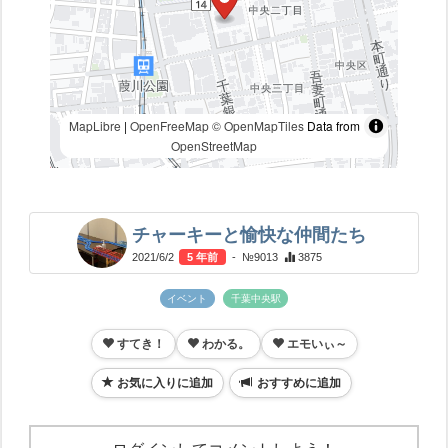
MapLibre
|
OpenFreeMap
© OpenMapTiles
Data from
OpenStreetMap
チャーキーと愉快な仲間たち
2021/6/2
5 年前
- №9013
3875
イベント
千葉中央駅
すてき！
わかる。
エモいぃ～
お気に入りに追加
おすすめに追加