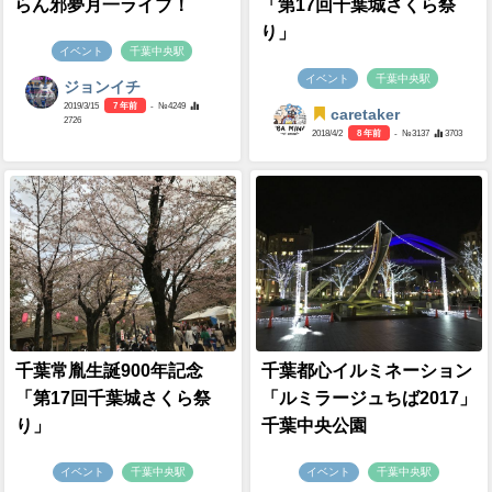
らん邪夢月一ライブ！
「第17回千葉城さくら祭
り」
イベント
千葉中央駅
イベント
千葉中央駅
ジョンイチ
2019/3/15
7 年前
- №4249
caretaker
2726
2018/4/2
8 年前
- №3137
3703
千葉常胤生誕900年記念
千葉都心イルミネーション
「第17回千葉城さくら祭
「ルミラージュちば2017」
り」
千葉中央公園
イベント
千葉中央駅
イベント
千葉中央駅