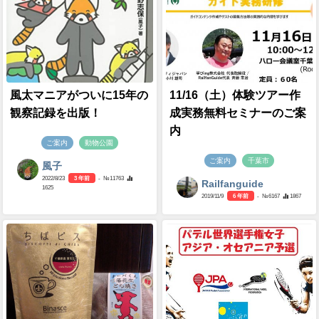
風太マニアがついに15年の
11/16（土）体験ツアー作
観察記録を出版！
成実務無料セミナーのご案
内
ご案内
動物公園
ご案内
千葉市
風子
2022/8/23
3 年前
- №11763
Railfanguide
1625
2019/11/9
6 年前
- №6167
1867