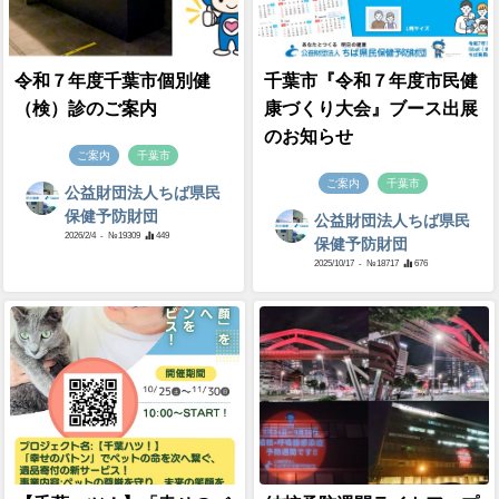
令和７年度千葉市個別健
千葉市『令和７年度市民健
（検）診のご案内
康づくり大会』ブース出展
のお知らせ
ご案内
千葉市
ご案内
千葉市
公益財団法人ちば県民
保健予防財団
公益財団法人ちば県民
2026/2/4
- №19309
449
保健予防財団
2025/10/17
- №18717
676