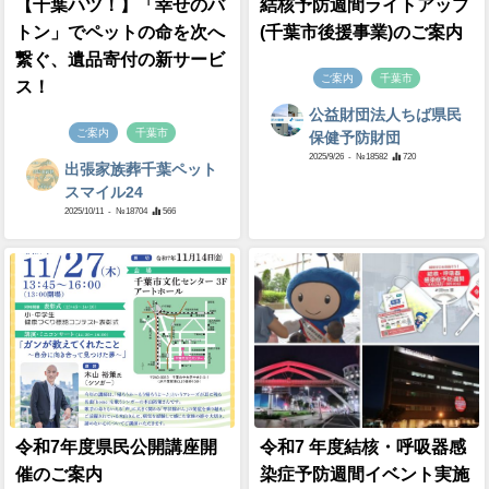
【千葉ハツ！】「幸せのバ
結核予防週間ライトアップ
トン」でペットの命を次へ
(千葉市後援事業)のご案内
繋ぐ、遺品寄付の新サービ
ご案内
千葉市
ス！
公益財団法人ちば県民
ご案内
千葉市
保健予防財団
2025/9/26
- №18582
720
出張家族葬千葉ペット
スマイル24
2025/10/11
- №18704
566
令和7年度県民公開講座開
令和7 年度結核・呼吸器感
催のご案内
染症予防週間イベント実施