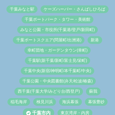
千葉みなと駅
ケーズハーバー・さんばしひろば
千葉ポートパーク・タワー・美術館
みなと公園・市役所(千葉港/登戸/新田町)
千葉ポートスクエア(問屋町/出洲港)
新港
幸町団地・ガーデンタウン(幸町)
千葉駅(新千葉/新町/富士見/栄町)
千葉中央(新宿/神明町/本千葉町/中央)
千葉公園・中央図書館(弁天/松波/椿森)
西千葉(千葉大学/みどり台/西登戸)
蘇我
稲毛海岸
検見川浜
海浜幕張
幕張豊砂
千葉市内
東京湾岸・内房