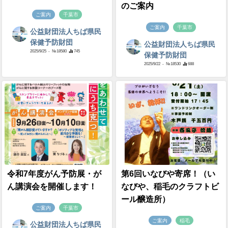
のご案内
ご案内
千葉市
ご案内
千葉市
公益財団法人ちば県民
保健予防財団
公益財団法人ちば県民
2025/9/25
- №18580
745
保健予防財団
2025/9/22
- №18530
688
令和7年度がん予防展・が
第6回いなびや寄席！（い
ん講演会を開催します！
なびや、稲毛のクラフトビ
ール醸造所）
ご案内
千葉市
ご案内
稲毛
公益財団法人ちば県民