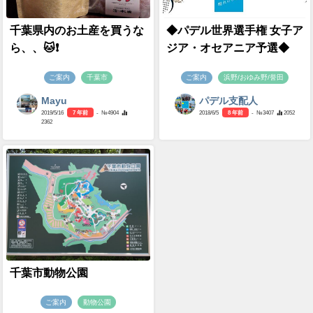
千葉県内のお土産を買うな
◆パデル世界選手権 女子ア
ら、、🐱❗️
ジア・オセアニア予選◆
ご案内
千葉市
ご案内
浜野/おゆみ野/誉田
Mayu
パデル支配人
2019/5/16
7 年前
- №4904
2018/6/5
8 年前
- №3407
2052
2362
千葉市動物公園
ご案内
動物公園