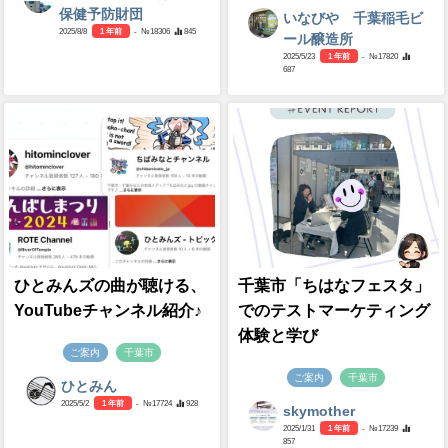
保健予防財団
いなびや 千葉稲毛ビ
2025/8/8
1 年前
- №18306
845
ール醸造所
2025/5/23
1 年前
- №17820
687
ひとみんズの曲が聴ける、
千葉市「ちはなフェスタ」
YouTubeチャンネル紹介♪
でのテストマーケティング
体験と学び
ご案内
千葉市
ご案内
千葉市
ひとみん
2025/5/2
1 年前
- №17724
928
skymother
2025/1/31
1 年前
- №17239
857