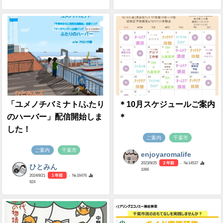
「ユメノチバミナト/ふたり
＊10月スケジュールご案内
のハーバー」配信開始しま
＊
した！
ご案内
千葉市
ご案内
千葉市
enjoyaromalife
2023/9/25
2 年前
- №14537
ひとみん
1066
2024/8/21
1 年前
- №16476
924