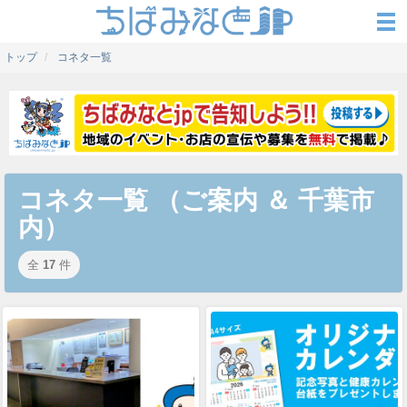
トップ
コネタ一覧
コネタ一覧 （ご案内 ＆ 千葉市
内）
全
17
件