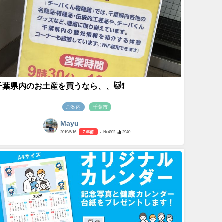
千葉県内のお土産を買うなら、、🐱❗️
ご案内
千葉市
Mayu
2019/5/16
7 年前
- №4902
2940