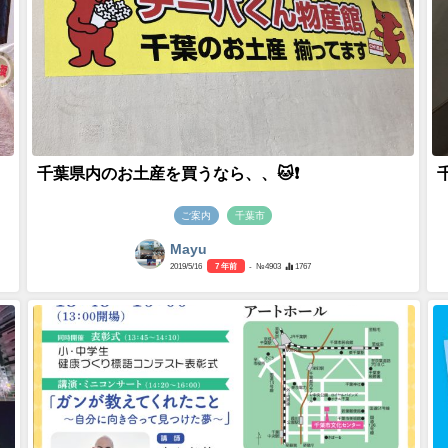
千葉県内のお土産を買うなら、、🐱❗️
ご案内
千葉市
Mayu
2019/5/16
7 年前
- №4903
1767