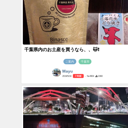
千葉県内のお土産を買うなら、、🐱❗️
ご案内
千葉市
Mayu
2019/5/16
7 年前
- №4904
2360