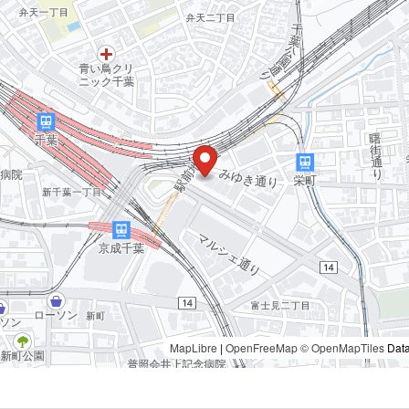
MapLibre
|
OpenFreeMap
© OpenMapTiles
Data