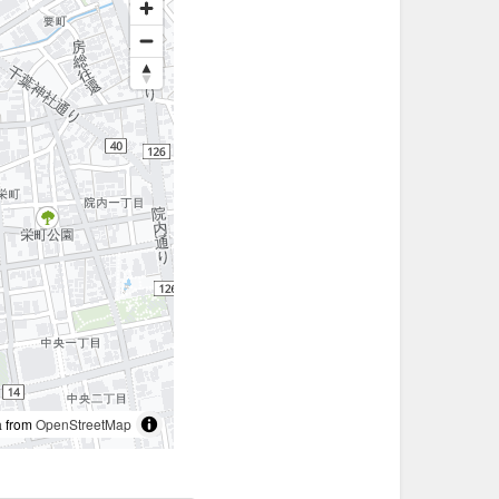
 from
OpenStreetMap