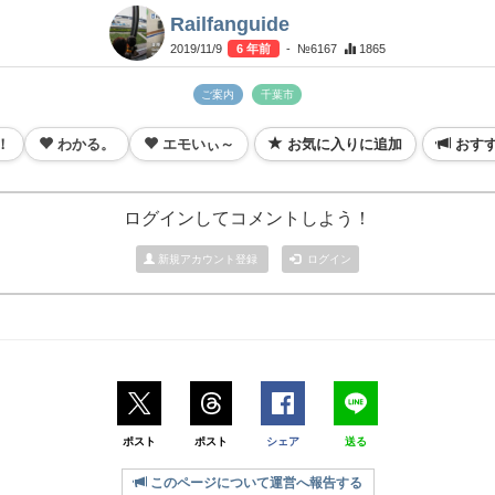
Railfanguide
2019/11/9
6 年前
- №6167
1865
ご案内
千葉市
！
わかる。
エモいぃ～
お気に入りに追加
おす
ログインしてコメントしよう！
新規アカウント登録
ログイン
ポスト
ポスト
シェア
送る
このページについて運営へ報告する