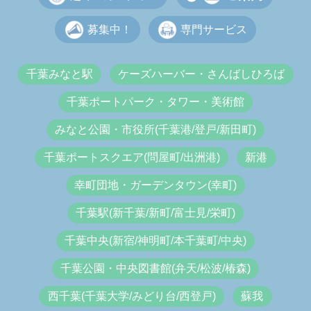
募集中！
専門サービス
千葉みなと駅
ケーズハーバー・さんばしひろば
千葉ポートパーク・タワー・美術館
みなと公園・市役所(千葉港/登戸/新田町)
千葉ポートスクエア(問屋町/出洲港)
新港
幸町団地・ガーデンタウン(幸町)
千葉駅(新千葉/新町/富士見/栄町)
千葉中央(新宿/神明町/本千葉町/中央)
千葉公園・中央図書館(弁天/松波/椿森)
西千葉(千葉大学/みどり台/西登戸)
蘇我