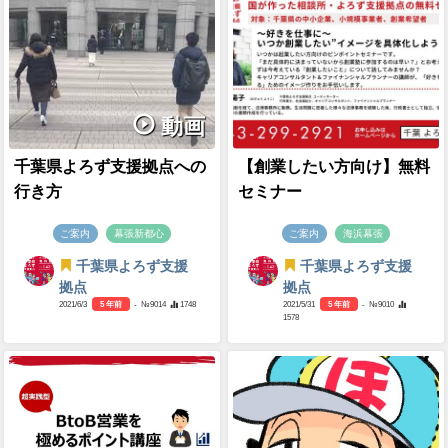
動画
千葉県よろず支援拠点への
【創業したい方向け】無料
行き方
セミナー
ご案内
幕張新都心
ご案内
海浜幕張
千葉県よろず支援
千葉県よろず支援
拠点
拠点
2021/6/3
5 年前
- №9014
1748
2021/5/31
5 年前
- №9010
1578