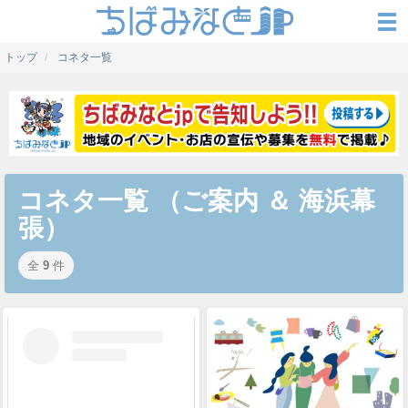
トップ
コネタ一覧
コネタ一覧 （ご案内 ＆ 海浜幕
張）
全
9
件