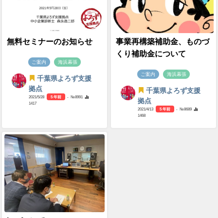
無料セミナーのお知らせ
事業再構築補助金、ものづ
くり補助金について
ご案内
海浜幕張
ご案内
海浜幕張
千葉県よろず支援
拠点
千葉県よろず支援
2021/5/28
5 年前
- №8991
拠点
1417
2021/4/13
5 年前
- №8689
1468