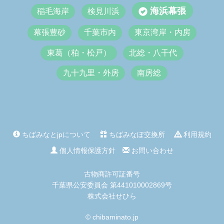
海浜幕張
稲毛海岸
検見川浜
幕張豊砂
千葉市内
東京湾岸・内房
東葛（柏・松戸）
北総・八千代
九十九里・外房
南房総
ちばみなとjpについて
ちばみなぽ交換所
利用規約
個人情報保護方針
お問い合わせ
古物商許可証番号
千葉県公安委員会 第441010002869号
株式会社せひら
© chibaminato.jp