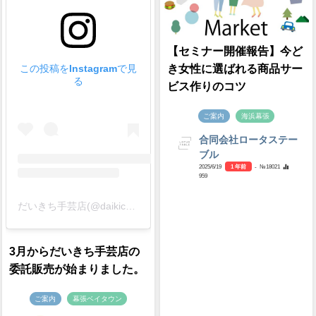
【セミナー開催報告】今ど
この投稿をInstagramで見
き女性に選ばれる商品サー
る
ビス作りのコツ
ご案内
海浜幕張
合同会社ロータステー
ブル
2025/6/19
1 年前
- №18021
959
だいきち手芸店(@daikichi_craft)がシェアした投稿
3月からだいきち手芸店の
委託販売が始まりました。
ご案内
幕張ベイタウン