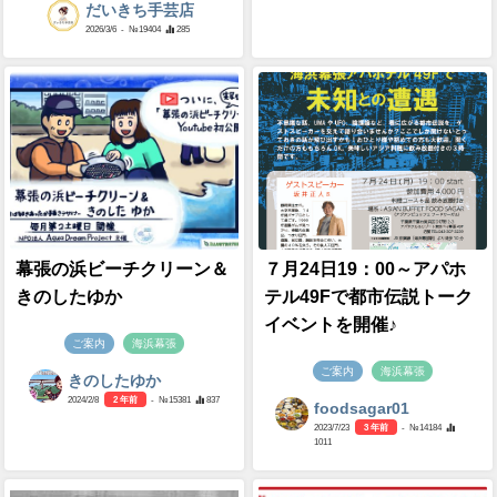
だいきち手芸店
2026/3/6
- №19404
285
幕張の浜ビーチクリーン＆
７月24日19：00～アパホ
きのしたゆか
テル49Fで都市伝説トーク
イベントを開催♪
ご案内
海浜幕張
ご案内
海浜幕張
きのしたゆか
2024/2/8
2 年前
- №15381
837
foodsagar01
2023/7/23
3 年前
- №14184
1011