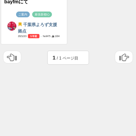
bayfmにて
ご案内
幕張新都心
千葉県よろず支援
拠点
2021/2/3
5 年前
- №8475
1304
1
/ 1 ページ目