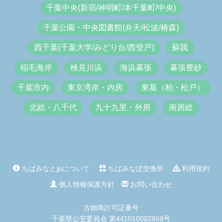
千葉中央(新宿/神明町/本千葉町/中央)
千葉公園・中央図書館(弁天/松波/椿森)
西千葉(千葉大学/みどり台/西登戸)
蘇我
稲毛海岸
検見川浜
海浜幕張
幕張豊砂
千葉市内
東京湾岸・内房
東葛（柏・松戸）
北総・八千代
九十九里・外房
南房総
ちばみなとjpについて
ちばみなぽ交換所
利用規約
個人情報保護方針
お問い合わせ
古物商許可証番号
千葉県公安委員会 第441010002869号