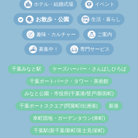
ホテル・結婚式場
イベント
お散歩・公園
生活・暮らし
趣味・カルチャー
ご案内
募集中！
専門サービス
千葉みなと駅
ケーズハーバー・さんばしひろば
千葉ポートパーク・タワー・美術館
みなと公園・市役所(千葉港/登戸/新田町)
千葉ポートスクエア(問屋町/出洲港)
新港
幸町団地・ガーデンタウン(幸町)
千葉駅(新千葉/新町/富士見/栄町)