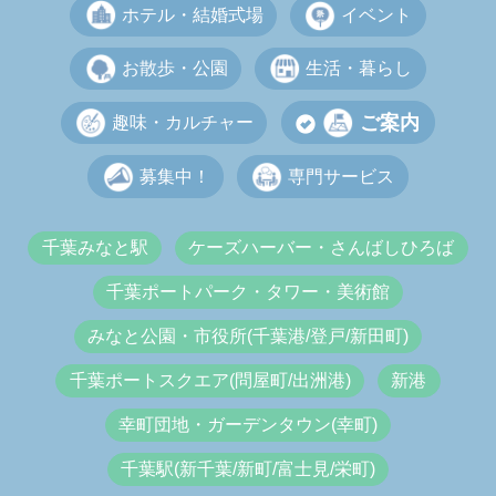
ホテル・結婚式場
イベント
お散歩・公園
生活・暮らし
ご案内
趣味・カルチャー
募集中！
専門サービス
千葉みなと駅
ケーズハーバー・さんばしひろば
千葉ポートパーク・タワー・美術館
みなと公園・市役所(千葉港/登戸/新田町)
千葉ポートスクエア(問屋町/出洲港)
新港
幸町団地・ガーデンタウン(幸町)
千葉駅(新千葉/新町/富士見/栄町)