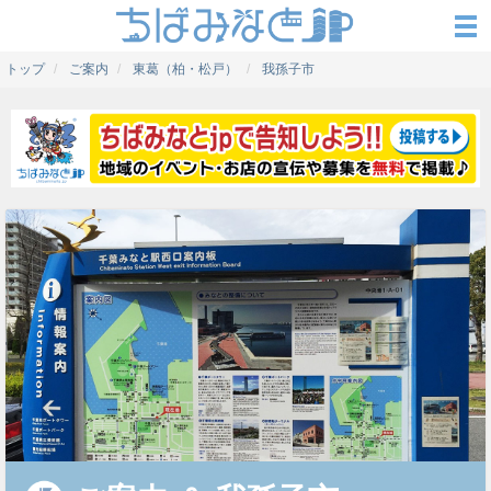
トップ
ご案内
東葛（柏・松戸）
我孫子市