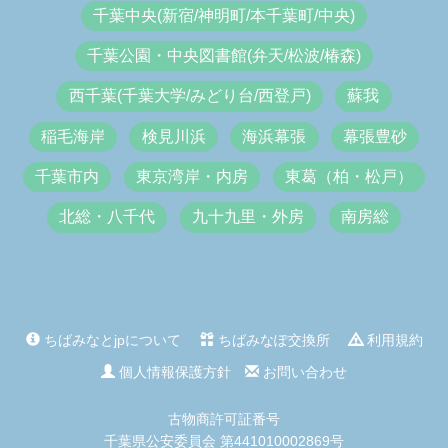
千葉中央(新宿/神明町/本千葉町/中央)
千葉公園・中央図書館(弁天/松波/椿森)
西千葉(千葉大学/みどり台/西登戸)
蘇我
稲毛海岸
検見川浜
海浜幕張
幕張豊砂
千葉市内
東京湾岸・内房
東葛（柏・松戸）
北総・八千代
九十九里・外房
南房総
ちばみなとjpについて
ちばみなぽ交換所
利用規約
個人情報保護方針
お問い合わせ
古物商許可証番号
千葉県公安委員会 第441010002869号