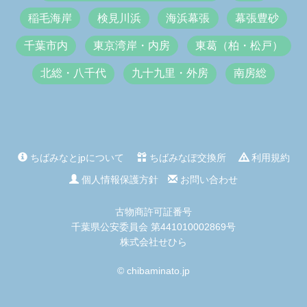
稲毛海岸
検見川浜
海浜幕張
幕張豊砂
千葉市内
東京湾岸・内房
東葛（柏・松戸）
北総・八千代
九十九里・外房
南房総
ちばみなとjpについて
ちばみなぽ交換所
利用規約
個人情報保護方針
お問い合わせ
古物商許可証番号
千葉県公安委員会 第441010002869号
株式会社せひら
© chibaminato.jp