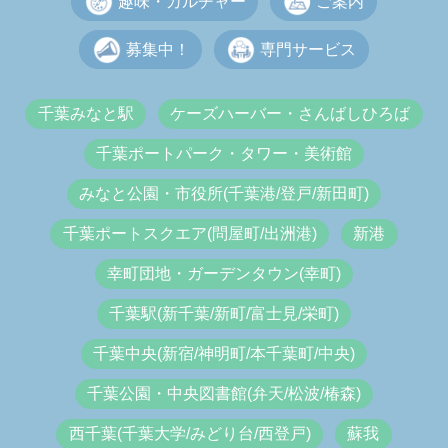
趣味・カルチャー
ご案内
募集中！
専門サービス
千葉みなと駅
ケーズハーバー・さんばしひろば
千葉ポートパーク・タワー・美術館
みなと公園・市役所(千葉港/登戸/新田町)
千葉ポートスクエア(問屋町/出洲港)
新港
幸町団地・ガーデンタウン(幸町)
千葉駅(新千葉/新町/富士見/栄町)
千葉中央(新宿/神明町/本千葉町/中央)
千葉公園・中央図書館(弁天/松波/椿森)
西千葉(千葉大学/みどり台/西登戸)
蘇我