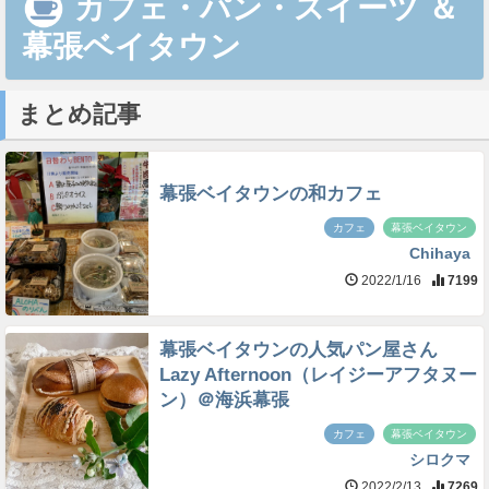
カフェ・パン・スイーツ
＆
幕張ベイタウン
まとめ記事
幕張ベイタウンの和カフェ
カフェ
幕張ベイタウン
Chihaya
2022/1/16
7199
幕張ベイタウンの人気パン屋さん
Lazy Afternoon（レイジーアフタヌー
ン）＠海浜幕張
カフェ
幕張ベイタウン
シロクマ
2022/2/13
7269