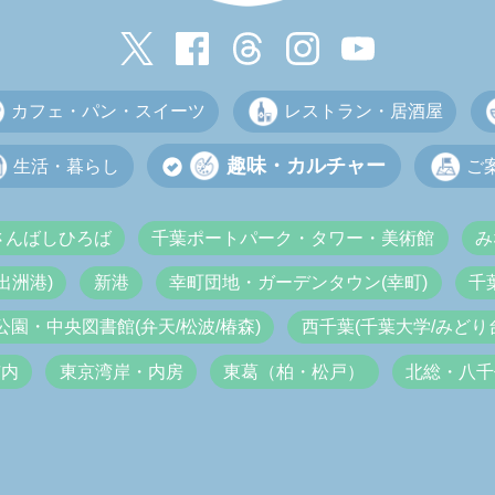
カフェ・パン・スイーツ
レストラン・居酒屋
趣味・カルチャー
生活・暮らし
ご
さんばしひろば
千葉ポートパーク・タワー・美術館
み
出洲港)
新港
幸町団地・ガーデンタウン(幸町)
千
公園・中央図書館(弁天/松波/椿森)
西千葉(千葉大学/みどり台
市内
東京湾岸・内房
東葛（柏・松戸）
北総・八千