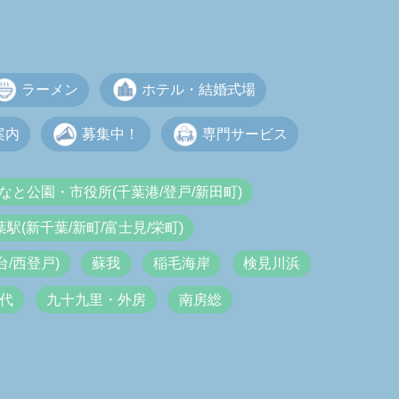
ラーメン
ホテル・結婚式場
案内
募集中！
専門サービス
なと公園・市役所(千葉港/登戸/新田町)
葉駅(新千葉/新町/富士見/栄町)
/西登戸)
蘇我
稲毛海岸
検見川浜
代
九十九里・外房
南房総