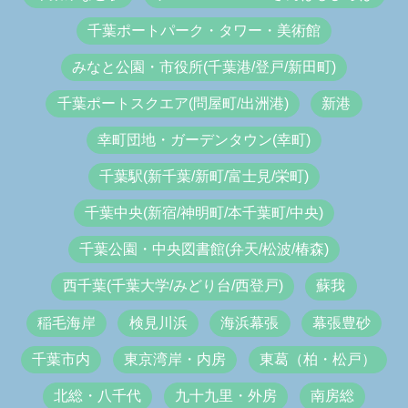
千葉ポートパーク・タワー・美術館
みなと公園・市役所(千葉港/登戸/新田町)
千葉ポートスクエア(問屋町/出洲港)
新港
幸町団地・ガーデンタウン(幸町)
千葉駅(新千葉/新町/富士見/栄町)
千葉中央(新宿/神明町/本千葉町/中央)
千葉公園・中央図書館(弁天/松波/椿森)
西千葉(千葉大学/みどり台/西登戸)
蘇我
稲毛海岸
検見川浜
海浜幕張
幕張豊砂
千葉市内
東京湾岸・内房
東葛（柏・松戸）
北総・八千代
九十九里・外房
南房総