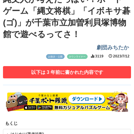
ゲーム「縄文将棋」「イボキサ碁
(ゴ)」が千葉市立加曽利貝塚博物
館で遊べるってさ！
劇団みちたか
3119
2023/7/12
お散歩・公園
タウンライナー
以下は 3 年前に書かれた内容です
もくじ