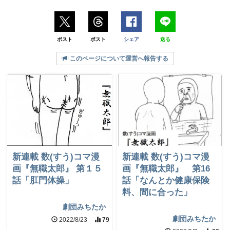
ポスト
ポスト
シェア
送る
このページについて運営へ報告する
新連載 数(すう)コマ漫
新連載 数(すう)コマ漫
画『無職太郎』 第１５
画『無職太郎』 第16
話「肛門体操」
話「なんとか健康保険
料、間に合った」
劇団みちたか
劇団みちたか
2022/8/23
79