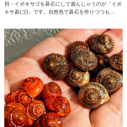
貝・イボキサゴを碁石にして遊んじゃうのが「イボ
キサ碁(ゴ)」です。自然色で碁石を作りつつも…