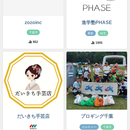
zozoinc
進学塾PHASE
千葉市
募集
稲毛
862
1905
だいきち手芸店
プロギング千葉
カルチャー
千葉市