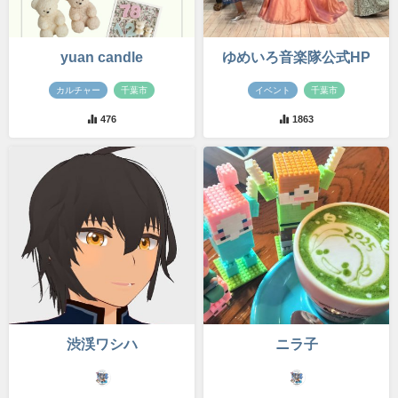
yuan candle
ゆめいろ音楽隊公式HP
カルチャー
千葉市
イベント
千葉市
476
1863
渋渓ワシハ
ニラ子