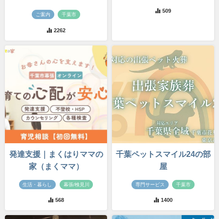
509
ご案内
千葉市
2262
発達支援｜まくはりママの
千葉ペットスマイル24の部
家（まくママ）
屋
生活・暮らし
幕張/検見川
専門サービス
千葉市
568
1400