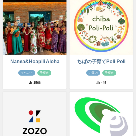
Nanea&Hoapili Aloha
ちばの子育てPoli‐Poli
イベント
千葉市
ご案内
千葉市
1566
445