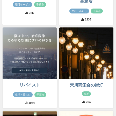
事務所
専門サービス
千葉市
生活・暮らし
千葉市
786
1336
リバイスト
穴川商栄会の街灯
稲毛
生活・暮らし
千葉市
764
1084