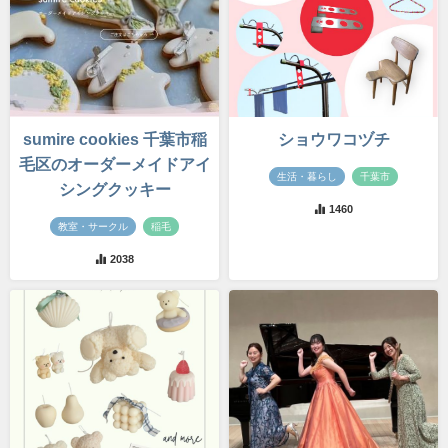
sumire cookies 千葉市稲
ショウワコヅチ
毛区のオーダーメイドアイ
生活・暮らし
千葉市
シングクッキー
1460
教室・サークル
稲毛
2038