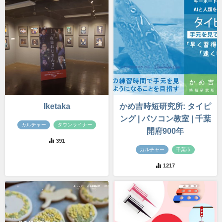
Iketaka
かめ吉時短研究所: タイピ
ング | パソコン教室 | 千葉
カルチャー
タウンライナー
開府900年
391
カルチャー
千葉市
1217