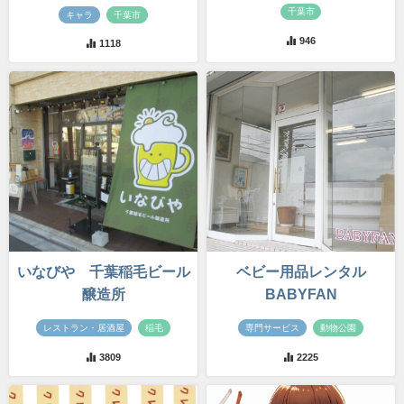
千葉市
キャラ
千葉市
946
1118
いなびや 千葉稲毛ビール
ベビー用品レンタル
醸造所
BABYFAN
レストラン・居酒屋
稲毛
専門サービス
動物公園
3809
2225