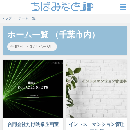
トップ
ホーム一覧
ホーム一覧 （千葉市内）
全
87
件 ・
1 / 4
ページ目
合同会社たけ映像企画室
イントス マンション管理