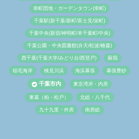
幸町団地・ガーデンタウン(幸町)
千葉駅(新千葉/新町/富士見/栄町)
千葉中央(新宿/神明町/本千葉町/中央)
千葉公園・中央図書館(弁天/松波/椿森)
西千葉(千葉大学/みどり台/西登戸)
蘇我
稲毛海岸
検見川浜
海浜幕張
幕張豊砂
千葉市内
東京湾岸・内房
東葛（柏・松戸）
北総・八千代
九十九里・外房
南房総