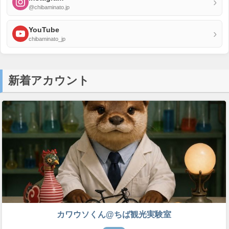
›
@chibaminato.jp
YouTube
›
chibaminato_jp
新着アカウント
カワウソくん@ちば観光実験室