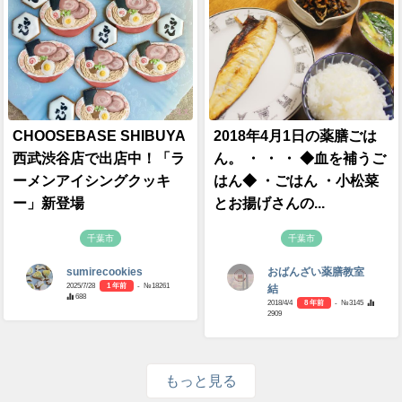
CHOOSEBASE SHIBUYA
2018年4月1日の薬膳ごは
西武渋谷店で出店中！「ラ
ん。 ・ ・ ・ ◆血を補うご
ーメンアイシングクッキ
はん◆ ・ごはん ・小松菜
ー」新登場
とお揚げさんの...
千葉市
千葉市
sumirecookies
おばんざい薬膳教室
2025/7/28
1 年前
- №18261
結
688
2018/4/4
8 年前
- №3145
2909
もっと見る