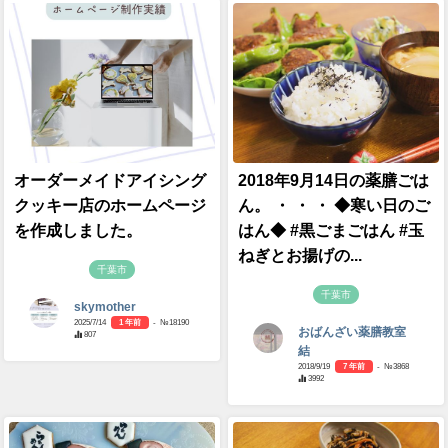
オーダーメイドアイシング
2018年9月14日の薬膳ごは
クッキー店のホームページ
ん。 ・ ・ ・ ◆寒い日のご
を作成しました。
はん◆ #黒ごまごはん #玉
ねぎとお揚げの...
千葉市
千葉市
skymother
2025/7/14
1 年前
- №18190
おばんざい薬膳教室
807
結
2018/9/19
7 年前
- №3868
3992