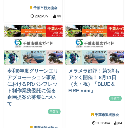
千葉市観光協会
2026/8/7
44
令和8年度グリーンエリ
メラメラ好評！第3弾も
アプロモーション事業
アツく開催！ 8月11日
におけるPRパンフレッ
（火・祝）「BLUE＆
ト制作業務委託に係る
FIRE mini」
企画提案の募集につい
千葉市
て
千葉市
千葉市観光協会
2026/8/4
84