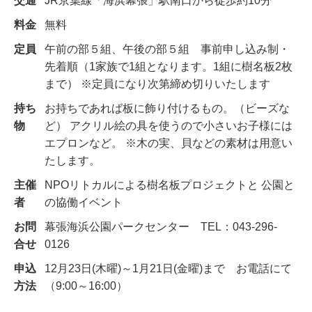
交通
JR京葉線「海浜幕張」駅南口から徒歩約10分
料金
無料
定員
午前の部５組、午後の部５組 事前申し込み制・
先着順（1家族で1組となります。1組に樹名板2枚
まで） ※定員になり次第締め切りいたします
持ち
お持ちであれば板に飾り付けるもの。（ビーズな
物
ど） アクリル絵の具を使うので小さいお子様には
エプロンなど。 ※木の実、貝などの素材は用意い
たします。
主催
NPOリトカルによる樹名板プロジェクトと 公園と
者
の協働イベント
お問
幕張海浜公園パークセンター TEL：043-296-
合せ
0126
申込
12月23日(木曜)～1月21日(金曜)まで お電話にて
方法
（9:00～16:00）