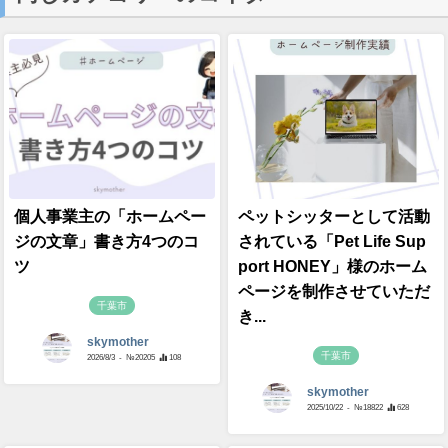
個人事業主の「ホームペー
ペットシッターとして活動
ジの文章」書き方4つのコ
されている「Pet Life Sup
ツ
port HONEY」様のホーム
ページを制作させていただ
千葉市
き...
skymother
千葉市
2026/8/3
- №20205
108
skymother
2025/10/22
- №18822
628