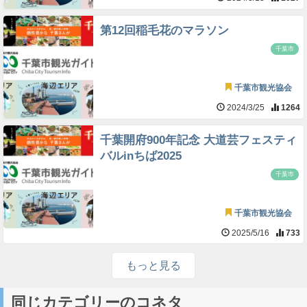
第12回稲毛花のマラソン
千葉市
千葉市観光協会
2024/3/25
1264
千葉開府900年記念 大道芸フェスティ
バルinちば2025
千葉市
千葉市観光協会
2025/5/16
733
もっと見る
同じカテゴリーのコネタ