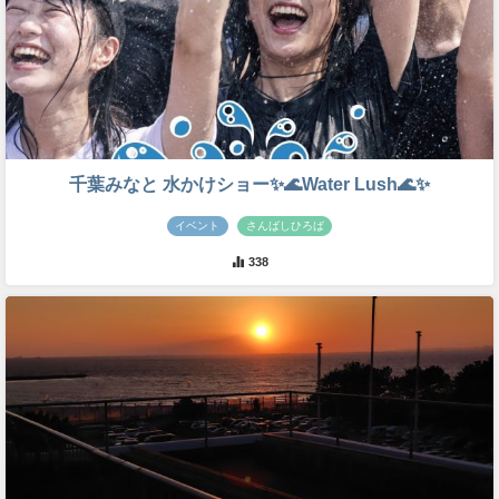
千葉みなと 水かけショー✨🌊Water Lush🌊✨
イベント
さんばしひろば
338