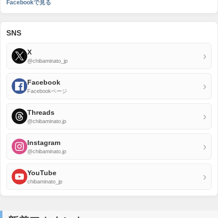
Facebookで見る
SNS
X
›
@chibaminato_jp
Facebook
›
Facebookページ
Threads
›
@chibaminato.jp
Instagram
›
@chibaminato.jp
YouTube
›
chibaminato_jp