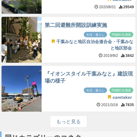
2020/8/31
29549
第二回避難所開設訓練実施
生活・暮らし
問屋町/出洲港
千葉みなと地区自治会連合会・千葉みな
と地区部会
2019/9/2
3842
『イオンスタイル千葉みなと』建設現
場の様子
生活・暮らし
問屋町/出洲港
caretaker
2021/3/16
7835
もっと見る