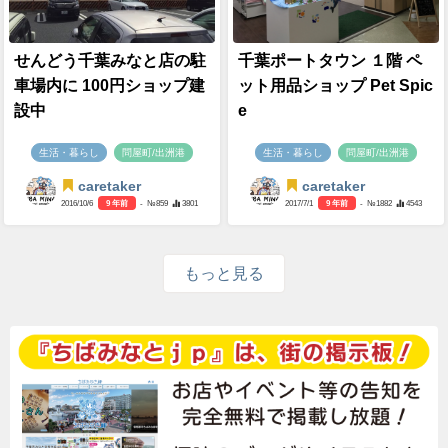
せんどう千葉みなと店の駐
千葉ポートタウン １階 ペ
車場内に 100円ショップ建
ット用品ショップ Pet Spic
設中
e
生活・暮らし
問屋町/出洲港
生活・暮らし
問屋町/出洲港
caretaker
caretaker
2016/10/6
9 年前
- №859
3801
2017/7/1
9 年前
- №1882
4543
もっと見る