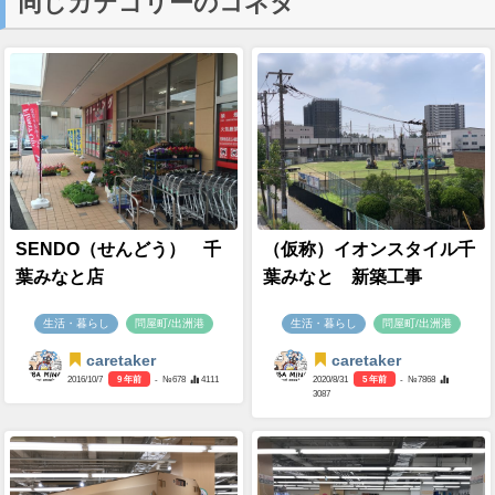
同じカテゴリーのコネタ
SENDO（せんどう） 千
（仮称）イオンスタイル千
葉みなと店
葉みなと 新築工事
生活・暮らし
問屋町/出洲港
生活・暮らし
問屋町/出洲港
caretaker
caretaker
2016/10/7
9 年前
- №678
4111
2020/8/31
5 年前
- №7868
3087