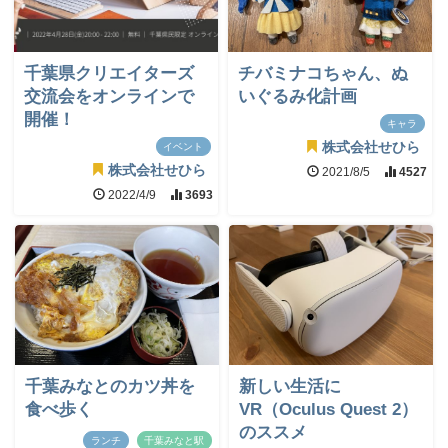
千葉県クリエイターズ
チバミナコちゃん、ぬ
交流会をオンラインで
いぐるみ化計画
開催！
キャラ
株式会社せひら
イベント
株式会社せひら
2021/8/5
4527
2022/4/9
3693
千葉みなとのカツ丼を
新しい生活に
食べ歩く
VR（Oculus Quest 2）
のススメ
ランチ
千葉みなと駅