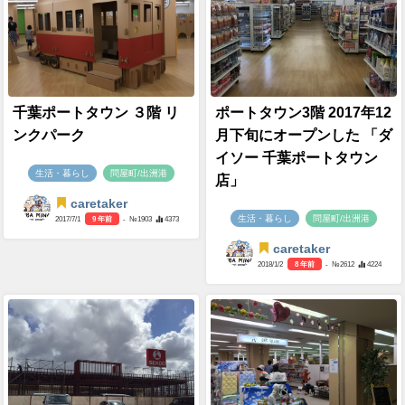
千葉ポートタウン ３階 リ
ポートタウン3階 2017年12
ンクパーク
月下旬にオープンした 「ダ
イソー 千葉ポートタウン
生活・暮らし
問屋町/出洲港
店」
caretaker
生活・暮らし
問屋町/出洲港
2017/7/1
9 年前
- №1903
4373
caretaker
2018/1/2
8 年前
- №2612
4224