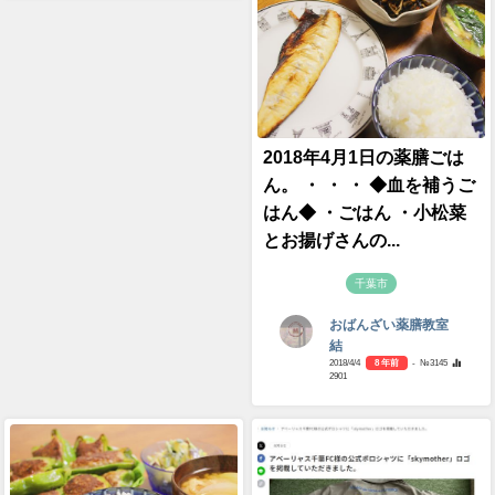
2018年4月1日の薬膳ごは
ん。 ・ ・ ・ ◆血を補うご
はん◆ ・ごはん ・小松菜
とお揚げさんの...
千葉市
おばんざい薬膳教室
結
2018/4/4
8 年前
- №3145
2901