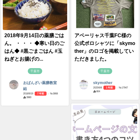
2018年9月14日の薬膳ごは
アベーリャス千葉FC様の
ん。 ・ ・ ・ ◆寒い日のご
公式ポロシャツに「skymo
はん◆ #黒ごまごはん #玉
ther」のロゴを掲載してい
ねぎとお揚げの...
ただきました。
千葉市
千葉市
おばんざい薬膳教室
skymother
2025/6/8
1 年前
- №17947
結
804
2018/9/19
7 年前
- №3868
3980