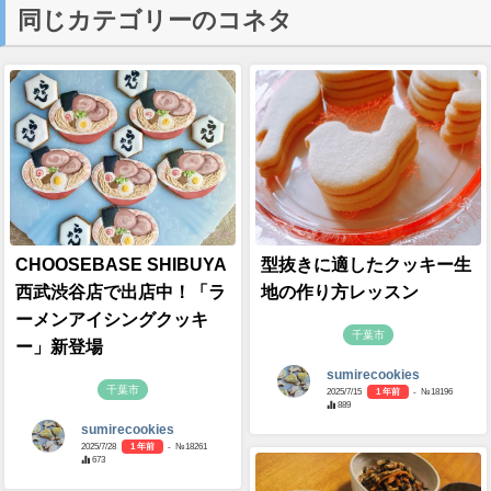
同じカテゴリーのコネタ
CHOOSEBASE SHIBUYA
型抜きに適したクッキー生
西武渋谷店で出店中！「ラ
地の作り方レッスン
ーメンアイシングクッキ
千葉市
ー」新登場
sumirecookies
千葉市
2025/7/15
1 年前
- №18196
889
sumirecookies
2025/7/28
1 年前
- №18261
673