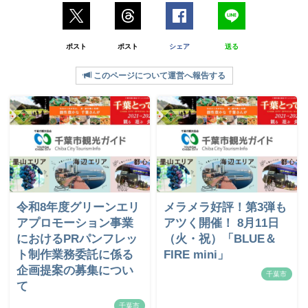
ポスト
ポスト
シェア
送る
このページについて運営へ報告する
令和8年度グリーンエリ
メラメラ好評！第3弾も
アプロモーション事業
アツく開催！ 8月11日
におけるPRパンフレッ
（火・祝）「BLUE＆
ト制作業務委託に係る
FIRE mini」
企画提案の募集につい
千葉市
て
千葉市