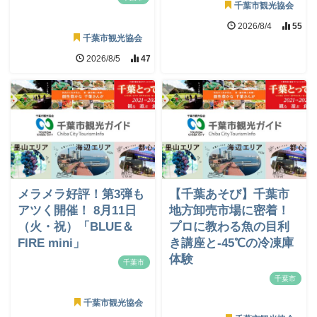
千葉市観光協会
2026/8/4
55
千葉市観光協会
2026/8/5
47
メラメラ好評！第3弾も
【千葉あそび】千葉市
アツく開催！ 8月11日
地方卸売市場に密着！
（火・祝）「BLUE＆
プロに教わる魚の目利
FIRE mini」
き講座と-45℃の冷凍庫
体験
千葉市
千葉市
千葉市観光協会