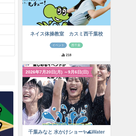
ネイス体操教室 カスミ西千葉校
イベント
西千葉
218
2026年7月20日(月) ～9月6日(日)
千葉みなと 水かけショー✨🌊Water