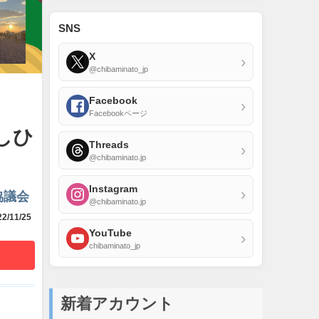
SNS
X
›
@chibaminato_jp
Facebook
›
Facebookページ
ばしひ
Threads
›
@chibaminato.jp
Instagram
›
協議会
@chibaminato.jp
2/11/25
YouTube
›
chibaminato_jp
新着アカウント