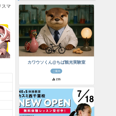
リスマ
カワウソくん@ちば観光実験室
ご案内
235