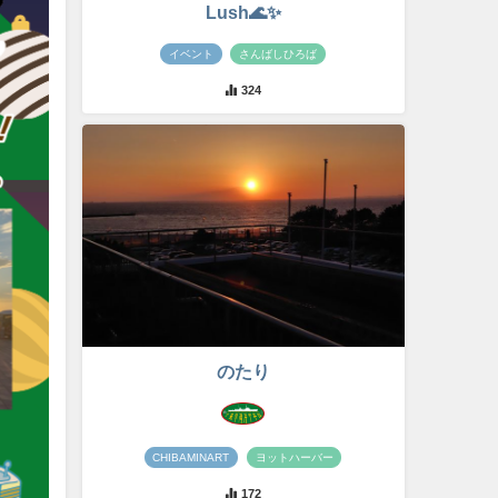
Lush🌊✨
イベント
さんばしひろば
324
のたり
CHIBAMINART
ヨットハーバー
172