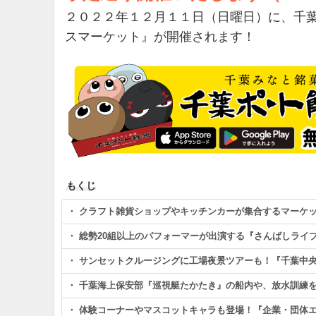
２０２２年１２月１１日（日曜日）に、千
スマーケット』が開催されます！
もくじ
・ クラフト雑貨ショップやキッチンカーが集合するマーケ
・ 総勢20組以上のパフォーマーが出演する『さんばしライ
・ サンセットクルージングに工場夜景ツアーも！『千葉中
・ 千葉海上保安部『巡視艇たかたき』の船内や、放水訓練
・ 体験コーナーやマスコットキャラも登場！『企業・団体