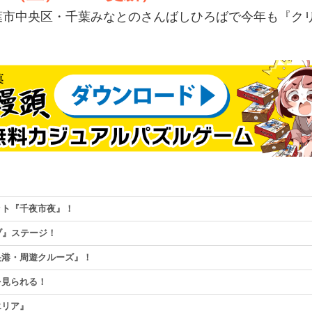
葉市中央区・千葉みなとのさんばしひろばで今年も『ク
ット『千夜市夜』！
ブ』ステージ！
央港・周遊クルーズ』！
を見られる！
エリア』