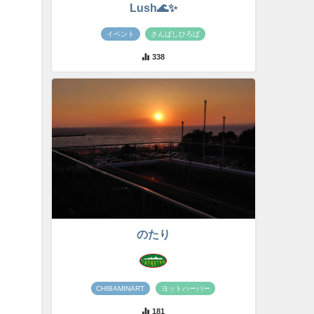
Lush🌊✨
イベント
さんばしひろば
338
のたり
CHIBAMINART
ヨットハーバー
181