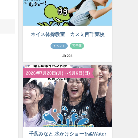
ネイス体操教室 カスミ西千葉校
イベント
西千葉
224
2026年7月20日(月) ～9月6日(日)
千葉みなと 水かけショー✨🌊Water