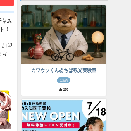
千葉み
ント！
加加盟
うキ
カワウソくん@ちば観光実験室
ご案内
253