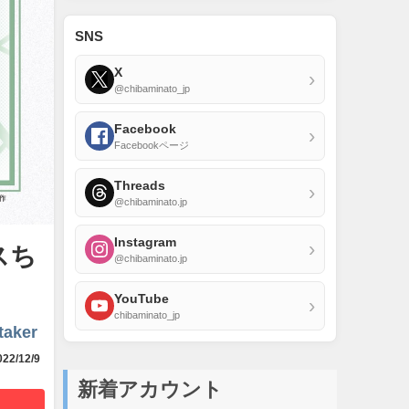
SNS
X
›
@chibaminato_jp
Facebook
›
Facebookページ
Threads
›
@chibaminato.jp
Instagram
›
スち
@chibaminato.jp
YouTube
›
chibaminato_jp
taker
22/12/9
新着アカウント