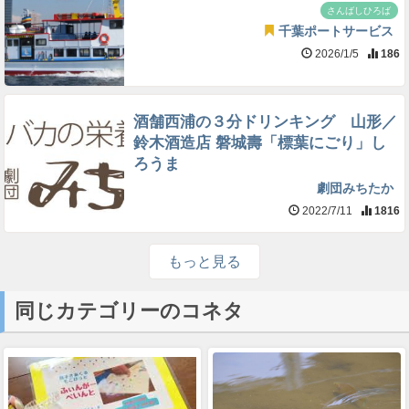
さんばしひろば
千葉ポートサービス
2026/1/5
186
酒舗西浦の３分ドリンキング 山形／
鈴木酒造店 磐城壽「標葉にごり」し
ろうま
劇団みちたか
2022/7/11
1816
もっと見る
同じカテゴリーのコネタ