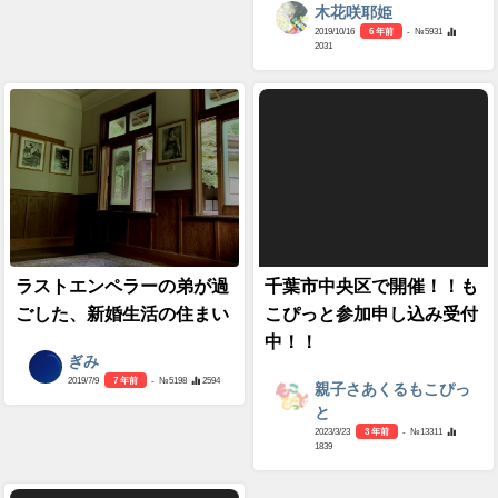
木花咲耶姫
2019/10/16
6 年前
- №5931
2031
ラストエンペラーの弟が過
千葉市中央区で開催！！も
ごした、新婚生活の住まい
こぴっと参加申し込み受付
中！！
ぎみ
2019/7/9
7 年前
- №5198
2594
親子さあくるもこぴっ
と
2023/3/23
3 年前
- №13311
1839