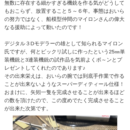
無数に存在する細かすぎる機銃を作る気がどうして
もおこらず、放置すること５～６年。事態はおいら
の努力ではなく、船模型仲間のマイロンさんの偉大
なる援助によって動いたのです！
デジタル３Dモデラーの雄として知られるマイロン
氏ですが、何とビックリ試しに作ったという25㎜単
装機銃と3連装機銃の試作品を気前よくポ～ンとプ
レゼントしてくれたのであります♪
その出来栄えは、おいらの腕では到底手作業で作る
ことが出来ないようなスーパーディティール仕様！
おまけに、矢矧一隻を完成させることが出来るほど
の数を頂けたので、この度めでたく完成させること
が出来た次第です。