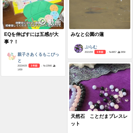
動画
EQを伸ばすには五感が大
みなと公園の蓮
事？！
ぷらむ
2021/5/5
5 年前
- №8857
2858
親子さあくるもこぴっ
と
2023/4/25
3 年前
- №13566
1459
天然石 ことだまブレスレ
ット