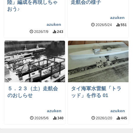
陸」編成を再現しちゃ
走航会の様子
おう♪
azuken
azuken
2026/5/24
551
2026/7/9
243
５．２３（土）走航会
タイ海軍水雷艇「トラ
のおしらせ
ッド」を作る 01
azuken
azuken
2026/5/6
340
2026/1/20
445