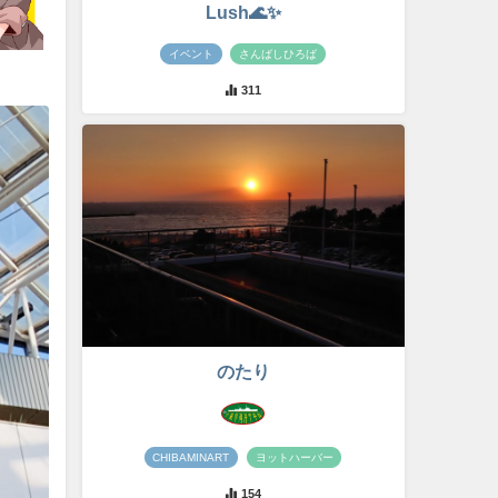
Lush🌊✨
イベント
さんばしひろば
311
のたり
CHIBAMINART
ヨットハーバー
154