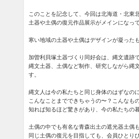
このことを記念して、今回は北海道・北東
土器や土偶の復元作品展示がメインになっ
寒い地域の土器や土偶はデザインが凝った
加曽利貝塚土器づくり同好会は、縄文遺跡
縄文土器、土偶など制作、研究しながら縄
す。
縄文人は今の私たちと同じ身体のはずなの
こんなことまでできちゃうの〜？こんなも
知れば知るほど驚きがあり、今の私たちの
土偶の中でも有名な青森出土の遮光器土偶
同じ土偶の復元を目指しても、会員ひとり