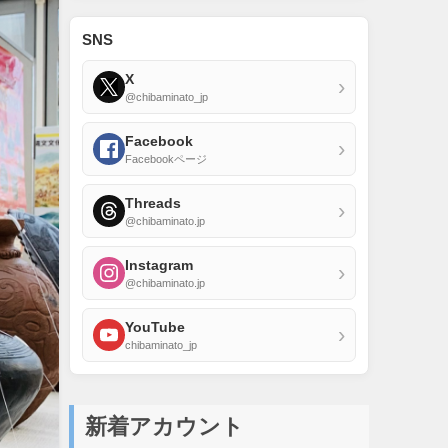
SNS
X
›
@chibaminato_jp
Facebook
›
Facebookページ
Threads
›
@chibaminato.jp
Instagram
›
@chibaminato.jp
YouTube
›
chibaminato_jp
新着アカウント