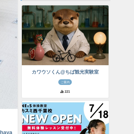
カワウソくん@ちば観光実験室
ご案内
221
ihaya