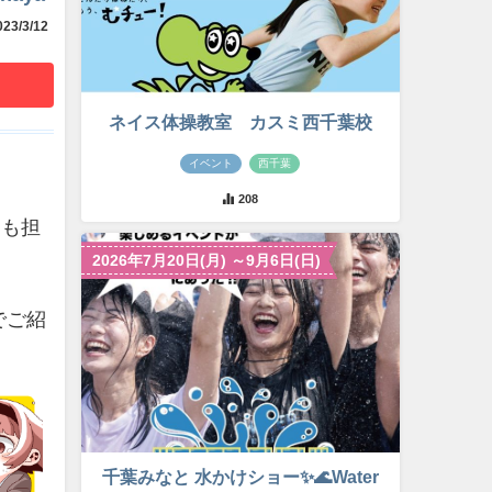
23/3/12
ネイス体操教室 カスミ西千葉校
イベント
西千葉
208
ィも担
2026年7月20日(月) ～9月6日(日)
でご紹
千葉みなと 水かけショー✨🌊Water