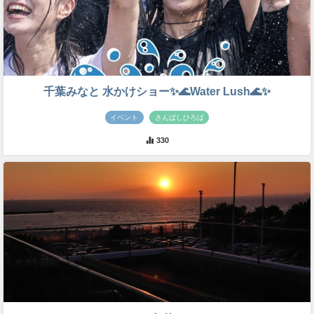
千葉みなと 水かけショー✨🌊Water Lush🌊✨
イベント
さんばしひろば
330