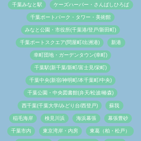
千葉みなと駅
ケーズハーバー・さんばしひろば
千葉ポートパーク・タワー・美術館
みなと公園・市役所(千葉港/登戸/新田町)
千葉ポートスクエア(問屋町/出洲港)
新港
幸町団地・ガーデンタウン(幸町)
千葉駅(新千葉/新町/富士見/栄町)
千葉中央(新宿/神明町/本千葉町/中央)
千葉公園・中央図書館(弁天/松波/椿森)
西千葉(千葉大学/みどり台/西登戸)
蘇我
稲毛海岸
検見川浜
海浜幕張
幕張豊砂
千葉市内
東京湾岸・内房
東葛（柏・松戸）