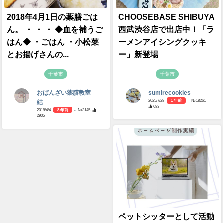
2018年4月1日の薬膳ごは
CHOOSEBASE SHIBUYA
ん。 ・ ・ ・ ◆血を補うご
西武渋谷店で出店中！「ラ
はん◆ ・ごはん ・小松菜
ーメンアイシングクッキ
とお揚げさんの...
ー」新登場
千葉市
千葉市
おばんざい薬膳教室
sumirecookies
2025/7/28
1 年前
- №18261
結
683
2018/4/4
8 年前
- №3145
2905
ペットシッターとして活動