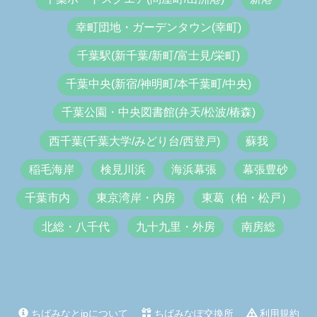
幸町団地・ガーデンタウン(幸町)
千葉駅(新千葉/新町/富士見/栄町)
千葉中央(新宿/神明町/本千葉町/中央)
千葉公園・中央図書館(弁天/松波/椿森)
西千葉(千葉大学/みどり台/西登戸)
蘇我
稲毛海岸
検見川浜
海浜幕張
幕張豊砂
千葉市内
東京湾岸・内房
東葛（柏・松戸）
北総・八千代
九十九里・外房
南房総
ちばみなとjpについて
ちばみなぽ交換所
利用規約