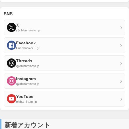
SNS
X
›
@chibaminato_jp
Facebook
›
Facebookページ
Threads
›
@chibaminato.jp
Instagram
›
@chibaminato.jp
YouTube
›
chibaminato_jp
新着アカウント