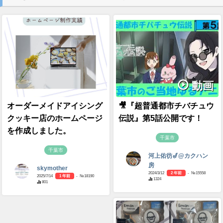
動画
オーダーメイドアイシング
🎥『超普通都市チバチュウ
クッキー店のホームページ
伝説』第5話公開です！
を作成しました。
千葉市
千葉市
河上佑彷🎷@カクハン
房
skymother
2024/3/12
2 年前
- №15558
2025/7/14
1 年前
- №18190
1324
801