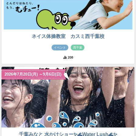
ネイス体操教室 カスミ西千葉校
イベント
西千葉
208
2026年7月20日(月) ～9月6日(日)
千葉みなと 水かけショー✨🌊Water Lush🌊✨