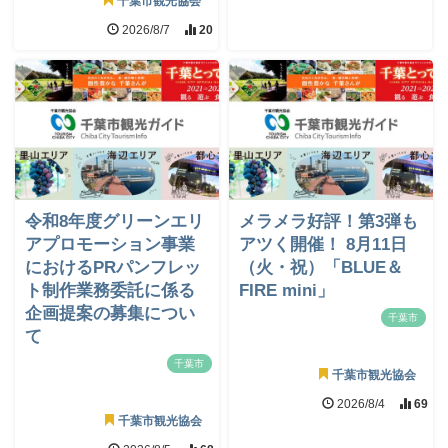
千葉市観光協会
2026/8/7
20
令和8年度グリーンエリ
メラメラ好評！第3弾も
アプロモーション事業
アツく開催！ 8月11日
におけるPRパンフレッ
（火・祝）「BLUE＆
ト制作業務委託に係る
FIRE mini」
企画提案の募集につい
千葉市
て
千葉市
千葉市観光協会
2026/8/4
69
千葉市観光協会