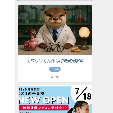
カワウソくん@ちば観光実験室
ご案内
165