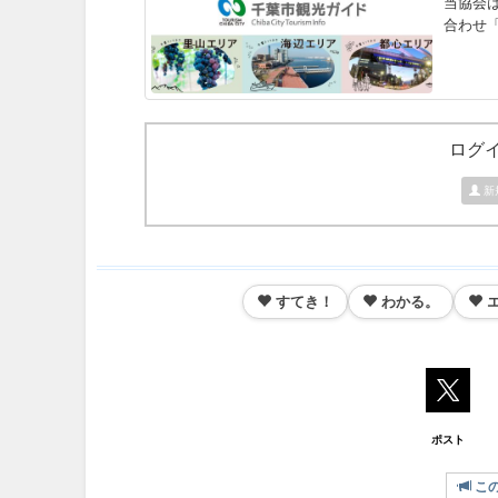
当協会
合わせ「
ログ
新
すてき！
わかる。
ポスト
こ