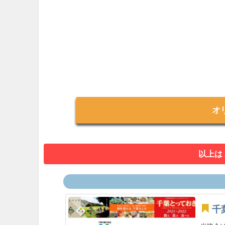
オ
以上は
千