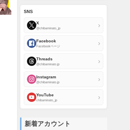
SNS
X
›
@chibaminato_jp
Facebook
›
Facebookページ
Threads
›
@chibaminato.jp
Instagram
›
@chibaminato.jp
YouTube
›
chibaminato_jp
新着アカウント