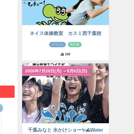
ネイス体操教室 カスミ西千葉校
イベント
西千葉
190
2026年7月20日(月) ～9月6日(日)
千葉みなと 水かけショー✨🌊Water