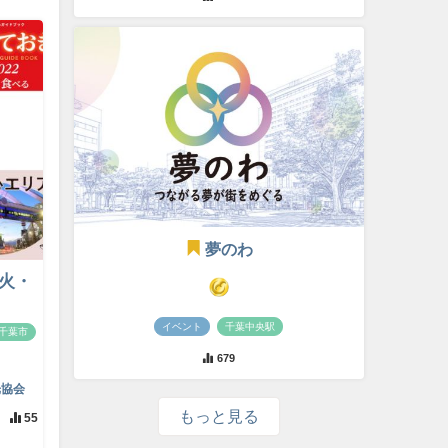
夢のわ
（火・
イベント
千葉中央駅
千葉市
679
光協会
もっと見る
55