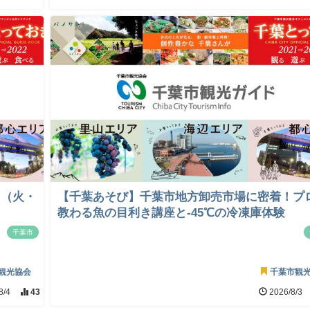
日（火・
【千葉あそび】千葉市地方卸売市場に密着！プ
教わる魚の目利き講座と-45℃の冷凍庫体験
千葉市
観光協会
千葉市観
8/4
43
2026/8/3