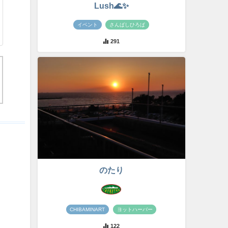
Lush🌊✨
イベント
さんばしひろば
291
のたり
CHIBAMINART
ヨットハーバー
122