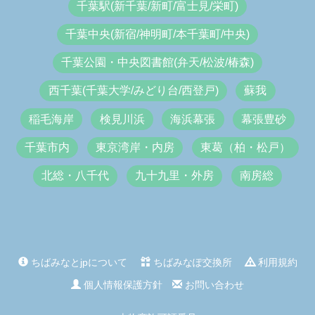
千葉駅(新千葉/新町/富士見/栄町)
千葉中央(新宿/神明町/本千葉町/中央)
千葉公園・中央図書館(弁天/松波/椿森)
西千葉(千葉大学/みどり台/西登戸)
蘇我
稲毛海岸
検見川浜
海浜幕張
幕張豊砂
千葉市内
東京湾岸・内房
東葛（柏・松戸）
北総・八千代
九十九里・外房
南房総
ちばみなとjpについて
ちばみなぽ交換所
利用規約
個人情報保護方針
お問い合わせ