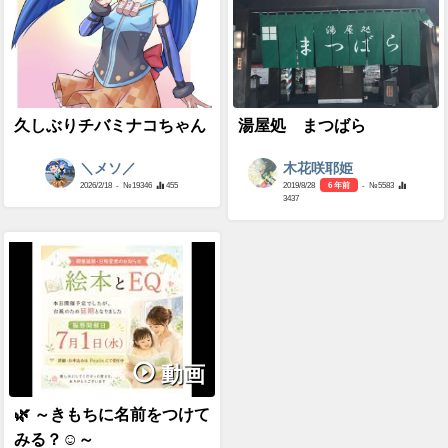
久しぶりチバミナコちゃん
湯屋処 まつばら
＼メソ／
木花咲耶姫
2026/2/18
- №19346
455
2019/8/28
6 年前
- №5583
3437
動画
🌿 ～きもちに名前をつけて
みる？☺～