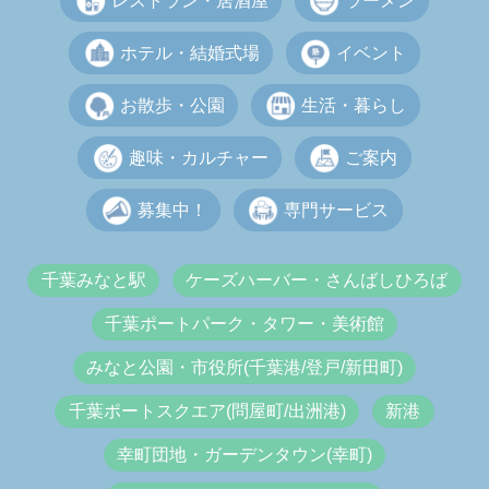
レストラン・居酒屋
ラーメン
ホテル・結婚式場
イベント
お散歩・公園
生活・暮らし
趣味・カルチャー
ご案内
募集中！
専門サービス
千葉みなと駅
ケーズハーバー・さんばしひろば
千葉ポートパーク・タワー・美術館
みなと公園・市役所(千葉港/登戸/新田町)
千葉ポートスクエア(問屋町/出洲港)
新港
幸町団地・ガーデンタウン(幸町)