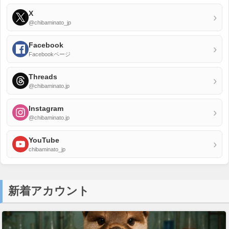
X
›
@chibaminato_jp
Facebook
›
Facebookページ
Threads
›
@chibaminato.jp
Instagram
›
@chibaminato.jp
YouTube
›
chibaminato_jp
新着アカウント