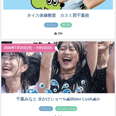
ネイス体操教室 カスミ西千葉校
イベント
西千葉
184
2026年7月20日(月) ～9月6日(日)
千葉みなと 水かけショー✨🌊Water Lush🌊✨
イベント
さんばしひろば