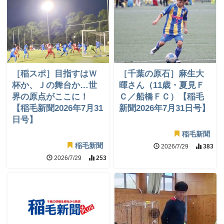
［稲スポ］目指すはＷ
［千葉の原石］麻生大
杯か、Ｊの舞台か…世
暉さん（11歳・夏見Ｆ
界の原点がここに！
Ｃ／船橋ＦＣ）【稲毛
【稲毛新聞2026年7月31
新聞2026年7月31日号】
日号】
稲毛新聞
稲毛新聞
2026/7/29
383
2026/7/29
253