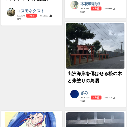
木花咲耶姫
2019/10/8
6 年前
- №5906
コスモネクスト
3332
2022/9/4
3 年前
- №11831
4152
出洲海岸を偲ばせる松の木
と朱塗りの鳥居
ぎみ
2019/7/30
7 年前
- №5312
1998