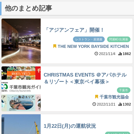
他のまとめ記事
「アジアンフェア」開催！
レストラン・居酒屋
問屋町/出洲港
THE NEW YORK BAYSIDE KITCHEN
2021/11/4
1862
CHRISTMAS EVENTS ＠アパホテル
＆リゾート＜東京ベイ幕張＞
千葉市
千葉市観光協会
2022/11/21
1302
1月22日(月)の運航状況