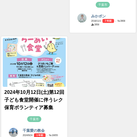
千葉市
みかポン
2018/11/1
7 年前
- №3908
2858
2024年10月12日(土)第12回
子ども食堂開催に伴うレク
保育ボランティア募集
千葉市
千葉愛の教会
2024/9/24
1 年前
- №16655