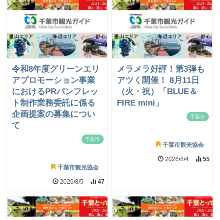
令和8年度グリーンエリ
メラメラ好評！第3弾も
アプロモーション事業
アツく開催！ 8月11日
におけるPRパンフレッ
（火・祝）「BLUE＆
ト制作業務委託に係る
FIRE mini」
企画提案の募集につい
千葉市
て
千葉市
千葉市観光協会
2026/8/4
55
千葉市観光協会
2026/8/5
47