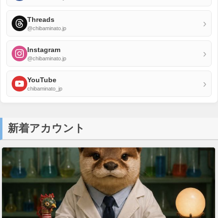
Threads
›
@chibaminato.jp
Instagram
›
@chibaminato.jp
YouTube
›
chibaminato_jp
新着アカウント