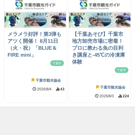
メラメラ好評！第3弾も
【千葉あそび】千葉市
アツく開催！ 8月11日
地方卸売市場に密着！
（火・祝）「BLUE＆
プロに教わる魚の目利
FIRE mini」
き講座と-45℃の冷凍庫
体験
千葉市
千葉市
千葉市観光協会
千葉市観光協会
2026/8/4
43
2026/8/3
224