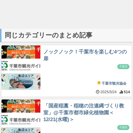
同じカテゴリーのまとめ記事
ノックノック！千葉市を楽しむ4つの
扉
千葉市
千葉市観光協会
2025/3/24
514
「国産稲藁・稲穂の注連縄づくり教
室」@千葉市都市緑化植物園＜
12/21(水曜)＞
千葉市