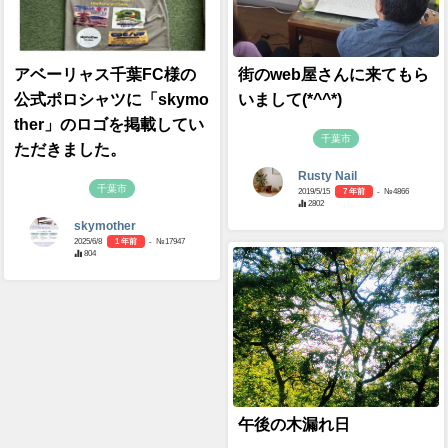
アベーリャス千葉FC様の
街のweb屋さんに来てもら
公式ポロシャツに「skymo
いまして(*^^*)
ther」のロゴを掲載してい
千葉市
ただきました。
Rusty Nail
千葉市
2019/5/15
7 年前
- №4866
2802
skymother
2025/6/8
1 年前
- №17947
804
午後の木漏れ日