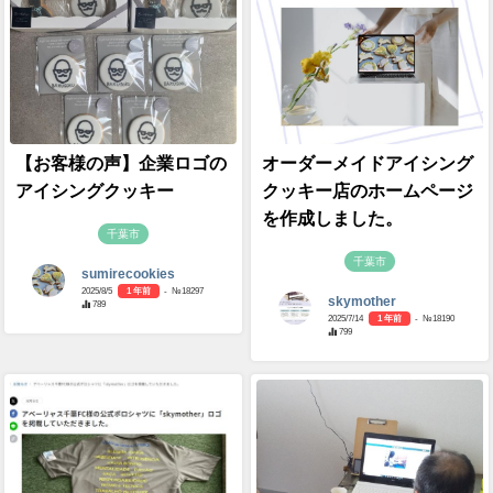
【お客様の声】企業ロゴの
オーダーメイドアイシング
アイシングクッキー
クッキー店のホームページ
を作成しました。
千葉市
千葉市
sumirecookies
2025/8/5
1 年前
- №18297
skymother
789
2025/7/14
1 年前
- №18190
799