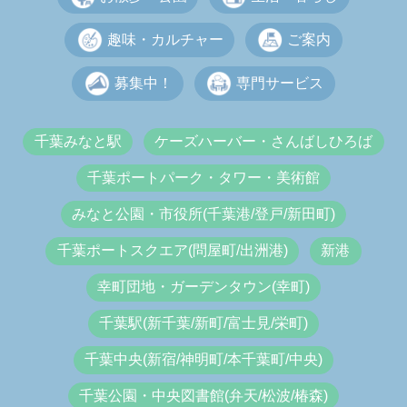
趣味・カルチャー
ご案内
募集中！
専門サービス
千葉みなと駅
ケーズハーバー・さんばしひろば
千葉ポートパーク・タワー・美術館
みなと公園・市役所(千葉港/登戸/新田町)
千葉ポートスクエア(問屋町/出洲港)
新港
幸町団地・ガーデンタウン(幸町)
千葉駅(新千葉/新町/富士見/栄町)
千葉中央(新宿/神明町/本千葉町/中央)
千葉公園・中央図書館(弁天/松波/椿森)