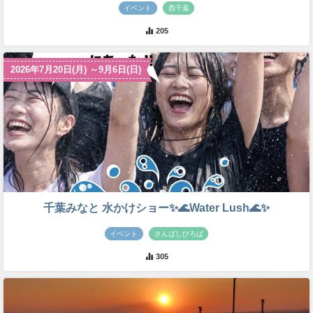
イベント
西千葉
205
2026年7月20日(月) ～9月6日(日)
千葉みなと 水かけショー✨🌊Water Lush🌊✨
イベント
さんばしひろば
305