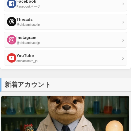
Facebook
›
Facebookページ
Threads
›
@chibaminato.jp
Instagram
›
@chibaminato.jp
YouTube
›
chibaminato_jp
新着アカウント