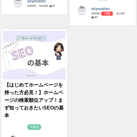
skymother
2026/8/3
- №20205
93
skymother
2025/6/8
1 年前
- №17947
807
【はじめてホームページを
持った方必見！】ホームペ
ージの検索順位アップ！ま
ず知っておきたいSEOの基
本
千葉市