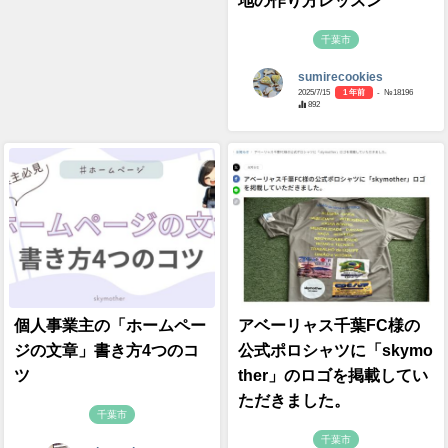
地の作り方レッスン
千葉市
sumirecookies
2025/7/15
1 年前
- №18196
892
個人事業主の「ホームペー
アベーリャス千葉FC様の
ジの文章」書き方4つのコ
公式ポロシャツに「skymo
ツ
ther」のロゴを掲載してい
ただきました。
千葉市
千葉市