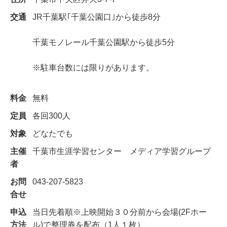
交通
JR千葉駅｢千葉公園口｣から徒歩8分
千葉モノレール千葉公園駅から徒歩5分
※駐車台数には限りがあります。
料金
無料
定員
各回300人
対象
どなたでも
主催
千葉市生涯学習センター メディア学習グループ
者
お問
043-207-5823
合せ
申込
当日先着順※上映開始３０分前から会場(2Fホー
方法
ル)で整理券を配布（1人１枚）