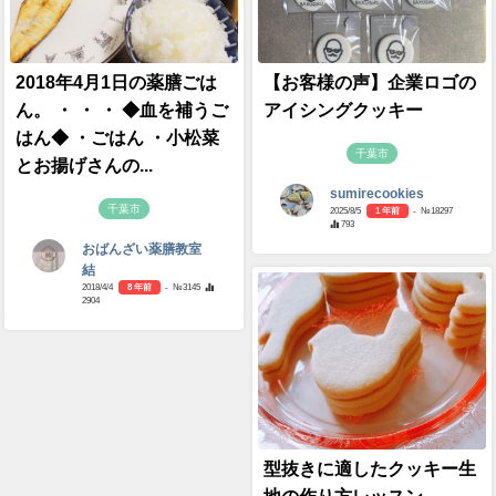
2018年4月1日の薬膳ごは
【お客様の声】企業ロゴの
ん。 ・ ・ ・ ◆血を補うご
アイシングクッキー
はん◆ ・ごはん ・小松菜
千葉市
とお揚げさんの...
sumirecookies
千葉市
2025/8/5
1 年前
- №18297
793
おばんざい薬膳教室
結
2018/4/4
8 年前
- №3145
2904
型抜きに適したクッキー生