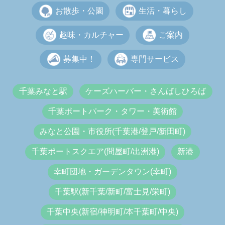
お散歩・公園
生活・暮らし
趣味・カルチャー
ご案内
募集中！
専門サービス
千葉みなと駅
ケーズハーバー・さんばしひろば
千葉ポートパーク・タワー・美術館
みなと公園・市役所(千葉港/登戸/新田町)
千葉ポートスクエア(問屋町/出洲港)
新港
幸町団地・ガーデンタウン(幸町)
千葉駅(新千葉/新町/富士見/栄町)
千葉中央(新宿/神明町/本千葉町/中央)