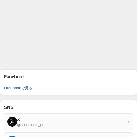
Facebook
Facebookで見る
SNS
X
›
@chibaminato_jp