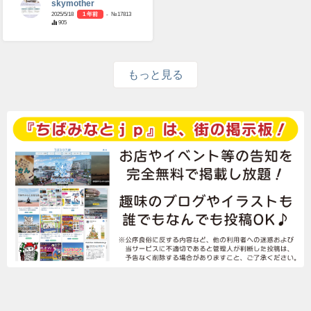
skymother
2025/5/18
1 年前
- №17813
905
もっと見る