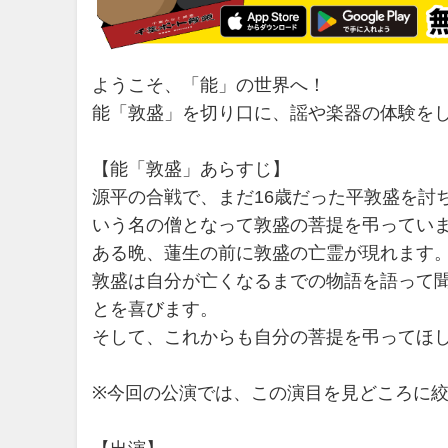
ようこそ、「能」の世界へ！
能「敦盛」を切り口に、謡や楽器の体験を
【能「敦盛」あらすじ】
源平の合戦で、まだ16歳だった平敦盛を討
いう名の僧となって敦盛の菩提を弔ってい
ある晩、蓮生の前に敦盛の亡霊が現れます
敦盛は自分が亡くなるまでの物語を語って
とを喜びます。
そして、これからも自分の菩提を弔ってほ
※今回の公演では、この演目を見どころに