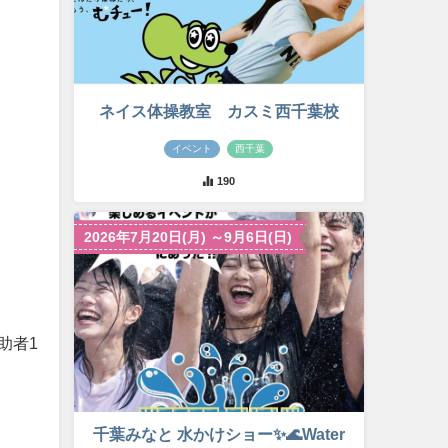
ネイス体操教室 カスミ西千葉校
イベント
西千葉
190
2026年7月20日(月) ～9月6日(日)
助者1
千葉みなと 水かけショー✨🌊Water