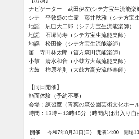
【出演】
ナビゲーター 武田伊左(シテ方宝生流能楽師
シテ 平敦盛の亡霊 藤井秋雅（シテ方宝
地謡 辰巳大二郎（シテ方宝生流能楽師）
地謡 石塚尚寿（シテ方宝生流能楽師）
地謡 松田脩（シテ方宝生流能楽師）
笛 寺田林太郎（笛方森田流能楽師）
小鼓 清水和音（小鼓方大蔵流能楽師）
大鼓 柿原孝則（大鼓方高安流能楽師）
【同日開催】
能面体験（予約不要）
会場：練習室（青葉の森公園芸術文化ホール
時間：13時～13時45分（時間内は出入り自
開催
令和7年8月31日(日) 開演14:00 開場13