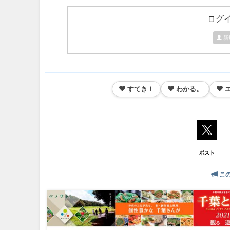
ログ
新
すてき！
わかる。
ポスト
こ