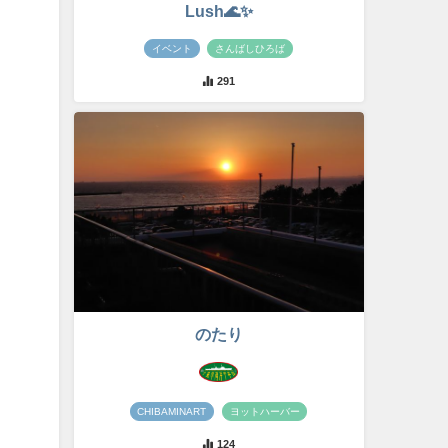
Lush🌊✨
イベント
さんばしひろば
291
のたり
CHIBAMINART
ヨットハーバー
124