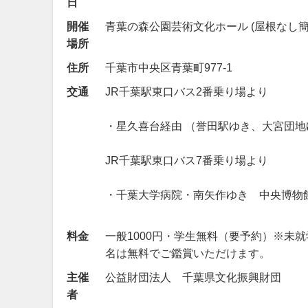
日
開催
青葉の森公園芸術文化ホール (屋根なし簡
場所
住所
千葉市中央区青葉町977-1
交通
JR千葉駅東口バス2番乗り場より
・星久喜台経由 （誉田駅ゆき、大宮団
JR千葉駅東口バス7番乗り場より
・千葉大学病院・南矢作ゆき 中央博物館
料金
一般1000円・学生無料（要予約）※未
名は無料でご鑑賞いただけます。
主催
公益財団法人 千葉県文化振興財団
者