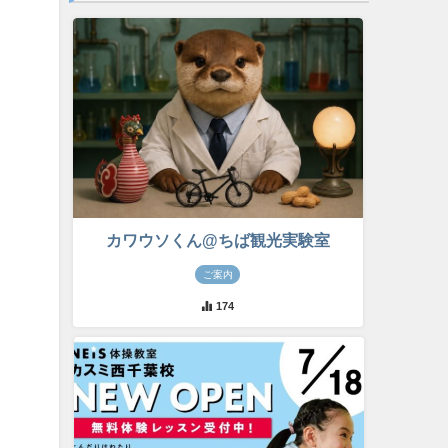
カワウソくん@ちば観光実験室
ご案内
174