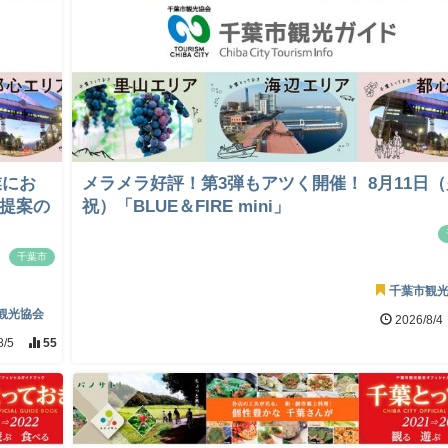
業にお
メラメラ好評！第3弾もアツく開催！ 8月11日
画提案の
祝）「BLUE＆FIRE mini」
千葉市
千葉市観
観光協会
2026/8/4
8/5
55