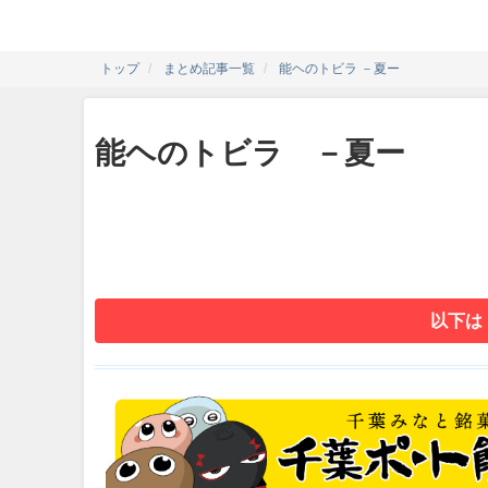
トップ
まとめ記事一覧
能ヘのトビラ －夏ー
能ヘのトビラ －夏ー
以下は