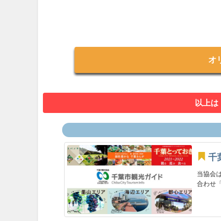
オ
以上は
千
当協会
合わせ「