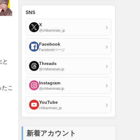
SNS
X
›
@chibaminato_jp
Facebook
›
Facebookページ
生と
Threads
›
@chibaminato.jp
Instagram
›
ったこ
@chibaminato.jp
YouTube
›
chibaminato_jp
新着アカウント