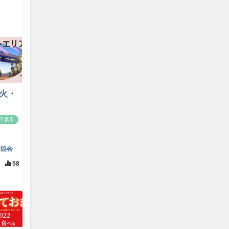
（火・
千葉市
光協会
58