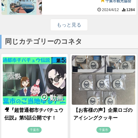
千葉市観光協会
2024/4/12
1284
もっと見る
同じカテゴリーのコネタ
動画
🎥『超普通都市チバチュウ
【お客様の声】企業ロゴの
伝説』第5話公開です！
アイシングクッキー
千葉市
千葉市