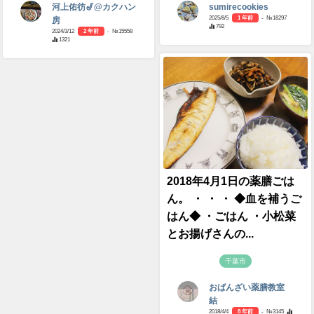
河上佑彷🎷@カクハン
sumirecookies
2025/8/5
1 年前
- №18297
房
792
2024/3/12
2 年前
- №15558
1321
2018年4月1日の薬膳ごは
ん。 ・ ・ ・ ◆血を補うご
はん◆ ・ごはん ・小松菜
とお揚げさんの...
千葉市
おばんざい薬膳教室
結
2018/4/4
8 年前
- №3145