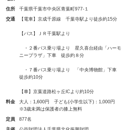
住所
千葉県千葉市中央区青葉町977-１
交通
【電車】京成千原線 千葉寺駅より徒歩約15分
【バス】ＪＲ千葉駅より
・２番バス乗り場より 星久喜台経由「ハーモ
ニープラザ」下車 徒歩約８分
・７番バス乗り場より 「中央博物館」下車
徒歩約10分
【車】京葉道路松ヶ丘ICより約10分
料金
大人：1,600円 子ども(小学生以下)：1,000円
※3歳未満は保護者の膝上無料
定員
877名
主催
公益財団法人千葉県文化振興財団