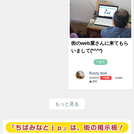
街のweb屋さんに来てもら
いまして(*^^*)
千葉市
Rusty Nail
2019/5/15
7 年前
- №4866
2805
もっと見る