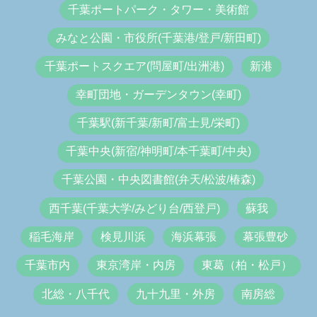
千葉ポートパーク・タワー・美術館
みなと公園・市役所(千葉港/登戸/新田町)
千葉ポートスクエア(問屋町/出洲港)
新港
幸町団地・ガーデンタウン(幸町)
千葉駅(新千葉/新町/富士見/栄町)
千葉中央(新宿/神明町/本千葉町/中央)
千葉公園・中央図書館(弁天/松波/椿森)
西千葉(千葉大学/みどり台/西登戸)
蘇我
稲毛海岸
検見川浜
海浜幕張
幕張豊砂
千葉市内
東京湾岸・内房
東葛（柏・松戸）
北総・八千代
九十九里・外房
南房総