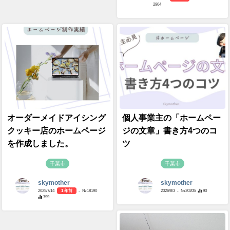
2904
オーダーメイドアイシング
個人事業主の「ホームペー
クッキー店のホームページ
ジの文章」書き方4つのコ
を作成しました。
ツ
千葉市
千葉市
skymother
skymother
2025/7/14
1 年前
- №18190
2026/8/3
- №20205
90
799