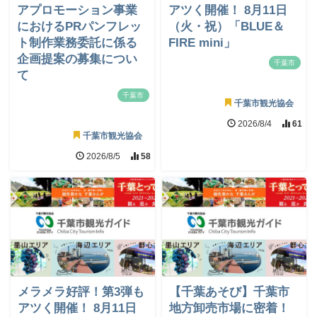
アプロモーション事業
アツく開催！ 8月11日
におけるPRパンフレッ
（火・祝）「BLUE＆
ト制作業務委託に係る
FIRE mini」
企画提案の募集につい
千葉市
て
千葉市
千葉市観光協会
2026/8/4
61
千葉市観光協会
2026/8/5
58
メラメラ好評！第3弾も
【千葉あそび】千葉市
アツく開催！ 8月11日
地方卸売市場に密着！