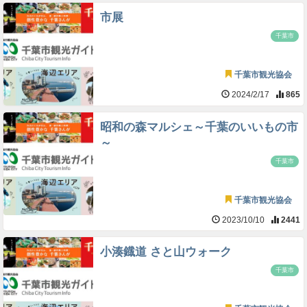
市展
千葉市
千葉市観光協会
2024/2/17
865
昭和の森マルシェ～千葉のいいもの市
～
千葉市
千葉市観光協会
2023/10/10
2441
小湊鐡道 さと山ウォーク
千葉市