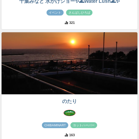
千葉みなと 水かけショー✨🌊Water Lush🌊✨
イベント
さんばしひろば
321
のたり
CHIBAMINART
ヨットハーバー
163