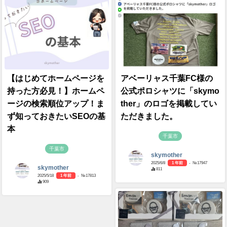
【はじめてホームページを
アベーリャス千葉FC様の
持った方必見！】ホームペ
公式ポロシャツに「skymo
ージの検索順位アップ！ま
ther」のロゴを掲載してい
ず知っておきたいSEOの基
ただきました。
本
千葉市
千葉市
skymother
2025/6/8
1 年前
- №17947
skymother
811
2025/5/18
1 年前
- №17813
909