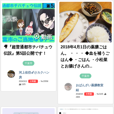
動画
🎥『超普通都市チバチュウ
2018年4月1日の薬膳ごは
伝説』第5話公開です！
ん。 ・ ・ ・ ◆血を補うご
はん◆ ・ごはん ・小松菜
千葉市
とお揚げさんの...
河上佑彷🎷@カクハン
千葉市
房
2024/3/12
2 年前
- №15558
1325
おばんざい薬膳教室
結
2018/4/4
8 年前
- №3145
2905