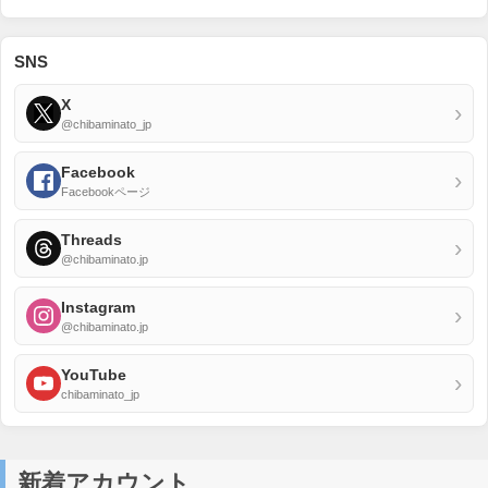
SNS
X
›
@chibaminato_jp
Facebook
›
Facebookページ
Threads
›
@chibaminato.jp
Instagram
›
@chibaminato.jp
YouTube
›
chibaminato_jp
新着アカウント