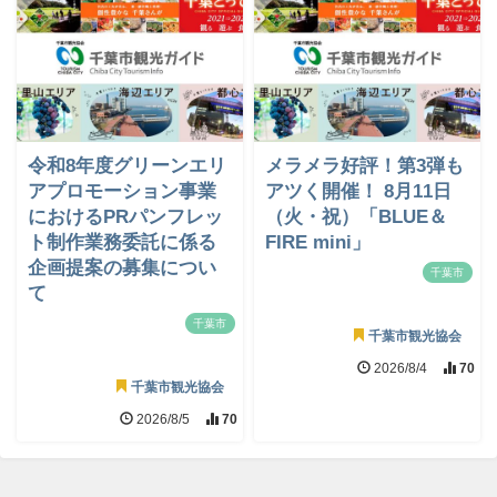
令和8年度グリーンエリ
メラメラ好評！第3弾も
アプロモーション事業
アツく開催！ 8月11日
におけるPRパンフレッ
（火・祝）「BLUE＆
ト制作業務委託に係る
FIRE mini」
企画提案の募集につい
千葉市
て
千葉市
千葉市観光協会
2026/8/4
70
千葉市観光協会
2026/8/5
70