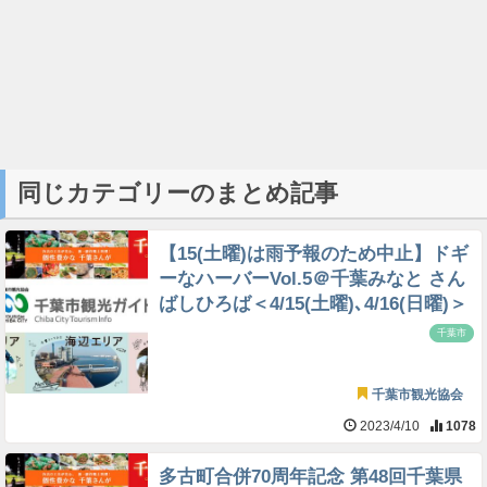
同じカテゴリーのまとめ記事
【15(土曜)は雨予報のため中止】ドギ
ーなハーバーVol.5＠千葉みなと さん
ばしひろば＜4/15(土曜)､4/16(日曜)＞
千葉市
千葉市観光協会
2023/4/10
1078
多古町合併70周年記念 第48回千葉県