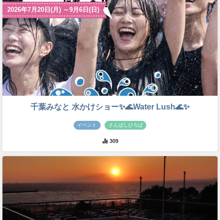
2026年7月20日(月) ～9月6日(日)
千葉みなと 水かけショー✨🌊Water Lush🌊✨
イベント
さんばしひろば
309