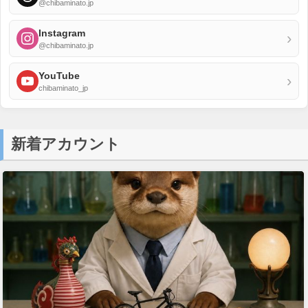
@chibaminato.jp
Instagram
›
@chibaminato.jp
YouTube
›
chibaminato_jp
新着アカウント