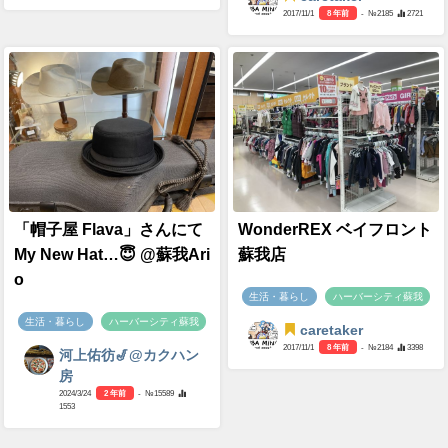
2017/11/1
8 年前
- №2185
2721
「帽子屋 Flava」さんにて
WonderREX ベイフロント
My New Hat…😇 @蘇我Ari
蘇我店
o
生活・暮らし
ハーバーシティ蘇我
生活・暮らし
ハーバーシティ蘇我
caretaker
2017/11/1
8 年前
- №2184
3398
河上佑彷🎷@カクハン
房
2024/3/24
2 年前
- №15589
1553