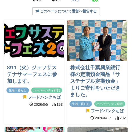
ポスト
ポスト
シェア
送る
このページについて運営へ報告する
8/11（火）ジェフサス
株式会社千葉興業銀行
テナサマーフェスに参
様の定期預金商品「サ
加します。
ステナブル定期預金」
よりご寄付をいただき
生活・暮らし
ハーバーシティ蘇我
ました。
フードバンクちば
生活・暮らし
ハーバーシティ蘇我
2026/8/5
153
フードバンクちば
2026/6/17
232