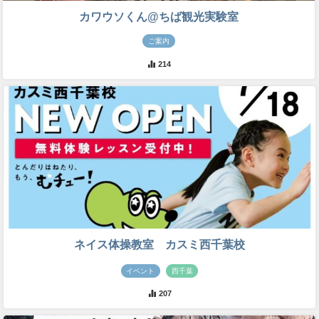
カワウソくん@ちば観光実験室
ご案内
214
ネイス体操教室 カスミ西千葉校
イベント
西千葉
207