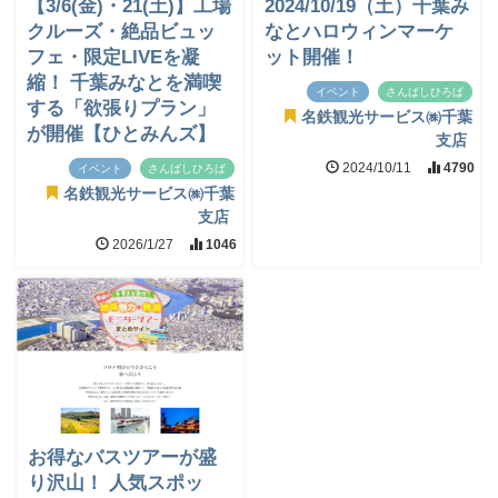
【3/6(金)・21(土)】工場
2024/10/19（土）千葉み
クルーズ・絶品ビュッ
なとハロウィンマーケ
フェ・限定LIVEを凝
ット開催！
縮！ 千葉みなとを満喫
イベント
さんばしひろば
する「欲張りプラン」
名鉄観光サービス㈱千葉
が開催【ひとみんズ】
支店
2024/10/11
4790
イベント
さんばしひろば
名鉄観光サービス㈱千葉
支店
2026/1/27
1046
お得なバスツアーが盛
り沢山！ 人気スポッ