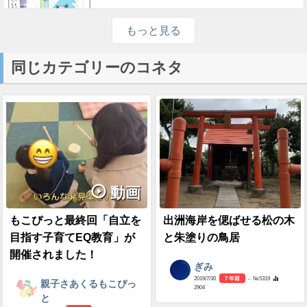
もっと見る
同じカテゴリーのコネタ
動画
もこぴっと最終回「自立を
出洲海岸を偲ばせる松の木
目指す子育てEQ教育」が
と朱塗りの鳥居
開催されました！
ぎみ
2019/7/30
7 年前
- №5319
親子さあくるもこぴっ
2904
と