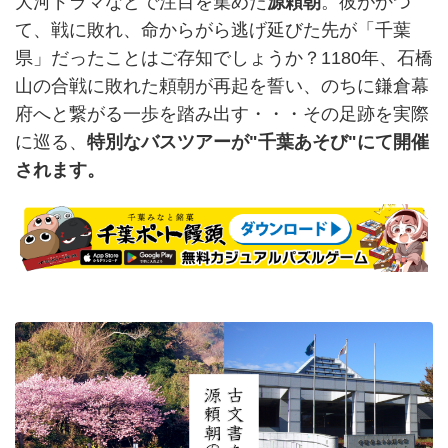
大河ドラマなどで注目を集めた
源頼朝
。彼がかつ
て、戦に敗れ、命からがら逃げ延びた先が「千葉
県」だったことはご存知でしょうか？1180年、石橋
山の合戦に敗れた頼朝が再起を誓い、のちに鎌倉幕
府へと繋がる一歩を踏み出す・・・その足跡を実際
に巡る、
特別なバスツアーが"千葉あそび"にて開催
されます。