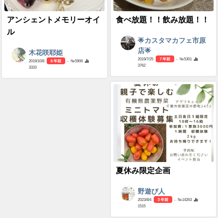
アンシェントメモリーオイ
食べ放題！！飲み放題！！
ル
🌟カスタマカフェ市原
店🌟
木花咲耶姫
2019/7/25
7 年前
- №5301
2019/10/8
6 年前
- №5906
3762
3333
夏休み限定企画
野遊び人
2023/8/4
3 年前
- №14263
1515