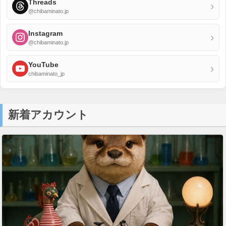
Threads
›
@chibaminato.jp
Instagram
›
@chibaminato.jp
YouTube
›
chibaminato_jp
新着アカウント