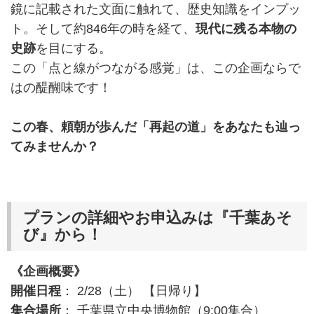
鏡に記載された文面に触れて、歴史知識をインプッ
ト。そして約846年の時を経て、
現代に残る本物の
史跡
を目にする。
この「点と線がつながる感覚」は、この企画ならで
はの醍醐味です！
この春、頼朝が歩んだ「再起の道」をあなたも辿っ
てみませんか？
プランの詳細やお申込みは『千葉あそ
び』から！
《企画概要》
開催日程
： 2/28（土） 【日帰り】
集合場所
： 千葉県立中央博物館（9:00集合）