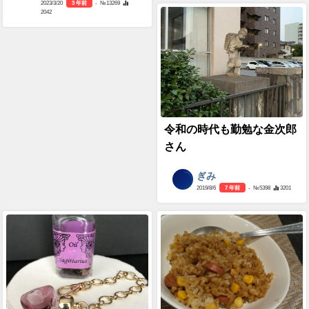
2023/3/20
3 年前
- №13269
2042
令和の時代も勤勉な金次郎
さん
ぎみ
2019/8/6
7 年前
- №5398
3201