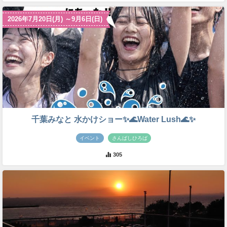
2026年7月20日(月) ～9月6日(日)
千葉みなと 水かけショー✨🌊Water Lush🌊✨
イベント
さんばしひろば
305