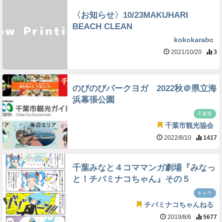
〈お知らせ〉10/23MAKUHARI
BEACH CLEAN
kokokarabc
2021/10/20
3
のびのびパークヨガ 2022秋＠県立海
浜幕張公園
千葉市
千葉市観光協会
2022/8/10
1417
千葉みなと４コママンガ劇場『みなっ
と！チバミナコちゃん』その５
キャラ
チバミナコちゃんねる
2019/8/6
5677