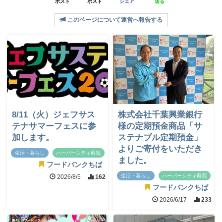
ポスト
ポスト
シェア
送る
このページについて運営へ報告する
8/11（火）ジェフサス
株式会社千葉興業銀行
テナサマーフェスに参
様の定期預金商品「サ
加します。
ステナブル定期預金」
よりご寄付をいただき
生活・暮らし
ハーバーシティ蘇我
ました。
フードバンクちば
生活・暮らし
ハーバーシティ蘇我
2026/8/5
162
フードバンクちば
2026/6/17
233