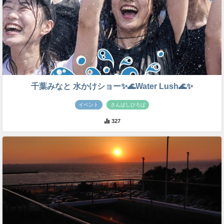
千葉みなと 水かけショー✨🌊Water Lush🌊✨
イベント
さんばしひろば
327