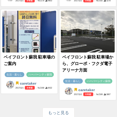
2017/11/1
8 年前
- №2178
4803
2017/11/1
8 年前
- №2192
3278
ベイフロント蘇我 駐車場の
ベイフロント蘇我 駐車場か
ご案内
ら、グローボ・フクダ電子
アリーナ方面
生活・暮らし
ハーバーシティ蘇我
生活・暮らし
ハーバーシティ蘇我
caretaker
2017/11/1
8 年前
- №2168
8432
caretaker
2017/11/1
8 年前
- №2166
3867
もっと見る