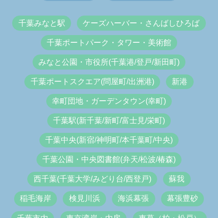
千葉みなと駅
ケーズハーバー・さんばしひろば
千葉ポートパーク・タワー・美術館
みなと公園・市役所(千葉港/登戸/新田町)
千葉ポートスクエア(問屋町/出洲港)
新港
幸町団地・ガーデンタウン(幸町)
千葉駅(新千葉/新町/富士見/栄町)
千葉中央(新宿/神明町/本千葉町/中央)
千葉公園・中央図書館(弁天/松波/椿森)
西千葉(千葉大学/みどり台/西登戸)
蘇我
稲毛海岸
検見川浜
海浜幕張
幕張豊砂