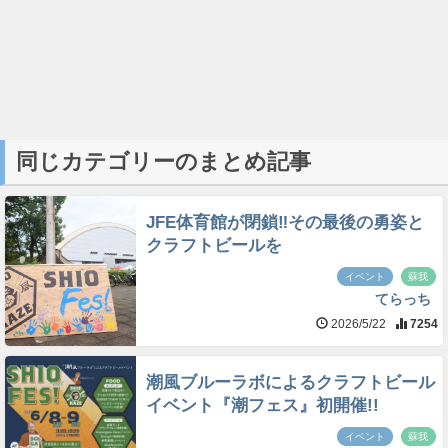
同じカテゴリーのまとめ記事
JFE体育館が閉鎖‼︎その最後の勇姿と
クラフトビールを
イベント
蘇我
てらっち
2026/5/22
7254
潮風ブルーラボによるクラフトビール
イベント『潮フェス』初開催!!
イベント
蘇我