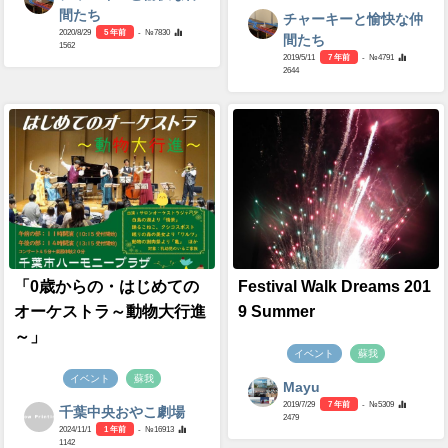
間たち
チャーキーと愉快な仲
2020/8/29
5 年前
- №7830
間たち
1562
2019/5/11
7 年前
- №4791
2644
「0歳からの・はじめての
Festival Walk Dreams 201
オーケストラ～動物大行進
9 Summer
～」
イベント
蘇我
イベント
蘇我
Mayu
2019/7/29
7 年前
- №5309
千葉中央おやこ劇場
2479
2024/11/1
1 年前
- №16913
1142