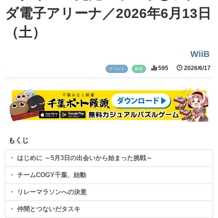
ダ電子アリーナ／2026年6月13日
（土）
WiiB
595
2026/6/17
イベント
蘇我
もくじ
・ はじめに ～5月3日の出会いから始まった挑戦～
・ チームCOGY千葉、始動
・ リレーマラソンへの決意
・ 仲間とつないだタスキ