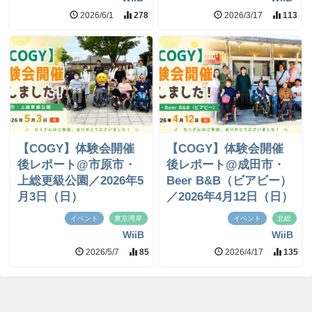
2026/6/1
278
2026/3/17
113
【COGY】体験会開催
【COGY】体験会開催
後レポート@市原市・
後レポート@成田市・
上総更級公園／2026年5
Beer B&B（ビアビー）
月3日（日）
／2026年4月12日（日）
イベント
東京湾岸
イベント
北総
WiiB
WiiB
2026/5/7
85
2026/4/17
135