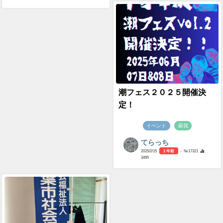
潮フェス２０２５開催決
定！
イベント
蘇我
てらっち
2025/2/15
1 年前
- №17321
3495