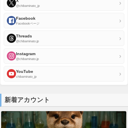
X
›
@chibaminato_jp
Facebook
›
Facebookページ
Threads
›
@chibaminato.jp
Instagram
›
@chibaminato.jp
YouTube
›
chibaminato_jp
新着アカウント