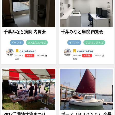
千葉みなと病院 内覧会
千葉みなと病院 内覧会
イベント
さんばしひろば
イベント
さんばしひろば
caretaker
caretaker
2017/3/19
9 年前
- №1453
2017/3/19
9 年前
- №1413
3299
2541
2017千葉湊大漁まつり
ボーノ（ＢＵＯＮＯ） 全長