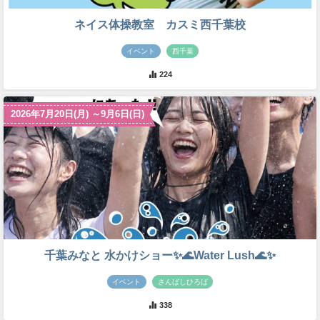
ネイス体操教室 カスミ西千葉校
イベント
西千葉
224
2026年7月20日(月) ～9月6日(日)
千葉みなと 水かけショー✨🌊Water Lush🌊✨
イベント
さんばしひろば
338