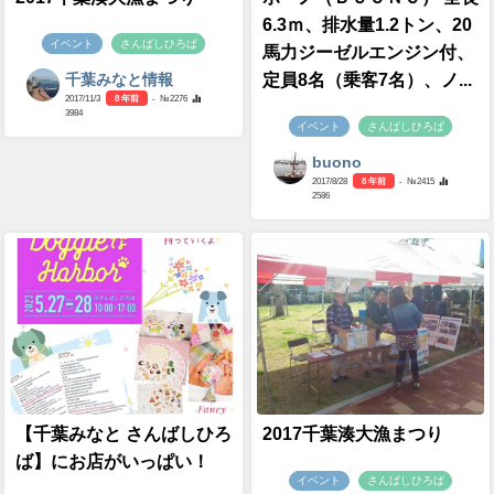
6.3ｍ、排水量1.2トン、20
イベント
さんばしひろば
馬力ジーゼルエンジン付、
定員8名（乗客7名）、ノ...
千葉みなと情報
2017/11/3
8 年前
- №2276
3984
イベント
さんばしひろば
buono
2017/8/28
8 年前
- №2415
2586
【千葉みなと さんばしひろ
2017千葉湊大漁まつり
ば】にお店がいっぱい！
イベント
さんばしひろば