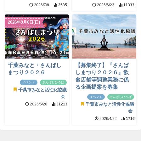
2026/7/8
2535
2026/6/23
11333
2026年9月6日(日)
千葉みなと・さんばし
【募集終了】『さんば
まつり２０２６
しまつり２０２６』飲
食店舗等調整業務に係
イベント
さんばしひろば
る企画提案を募集
千葉市みなと活性化協議
会
イベント
さんばしひろば
2026/5/26
31213
千葉市みなと活性化協議
会
2026/4/22
1716