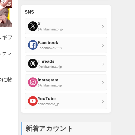
SNS
X
›
@chibaminato_jp
スギフ
Facebook
›
Facebookページ
ンティ
Threads
›
@chibaminato.jp
つに物
Instagram
›
@chibaminato.jp
YouTube
›
chibaminato_jp
新着アカウント