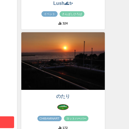
Lush🌊✨
イベント
さんばしひろば
324
のたり
CHIBAMINART
ヨットハーバー
172