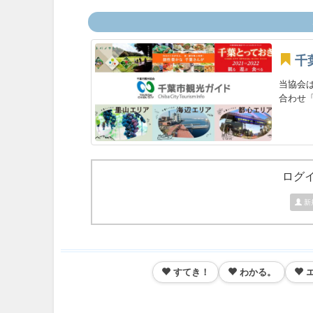
千
当協会
合わせ「
ログ
新
すてき！
わかる。