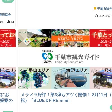
千葉市
千葉市観
観光協会
2026/8/7
8/7
33
業にお
メラメラ好評！第3弾もアツく開催！ 8月11日
画提案の
祝）「BLUE＆FIRE mini」