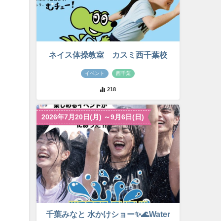
ネイス体操教室 カスミ西千葉校
イベント
西千葉
218
2026年7月20日(月) ～9月6日(日)
千葉みなと 水かけショー✨🌊Water