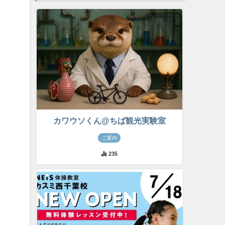
カワウソくん@ちば観光実験室
ご案内
235