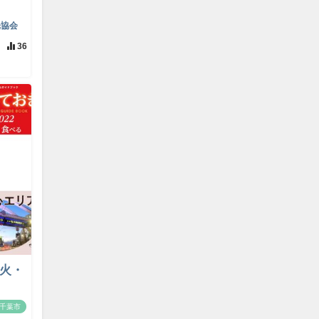
光協会
36
（火・
千葉市