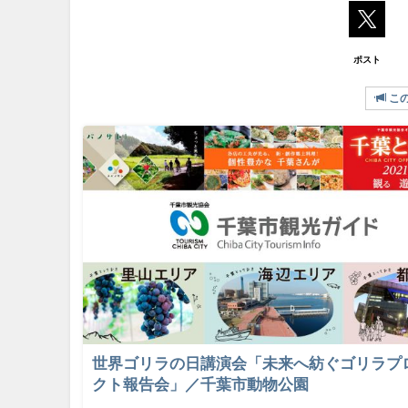
ポスト
こ
世界ゴリラの日講演会「未来へ紡ぐゴリラプ
クト報告会」／千葉市動物公園