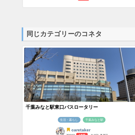
同じカテゴリーのコネタ
千葉みなと駅東口バスロータリー
生活・暮らし
千葉みなと駅
caretaker
2019/4/3
7 年前
- №4471
2577