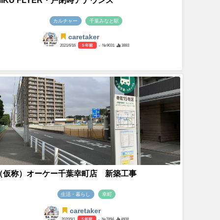
MIKU FLYER・戸閉時アナウンス
カルチャー
千葉みなと駅
caretaker
2021/6/16
5 年前
- №9031
3883
（仮称）オーケー千葉幸町店 新築工事
生活・暮らし
幸町
caretaker
2020/9/1
5 年前
- №7894
4608