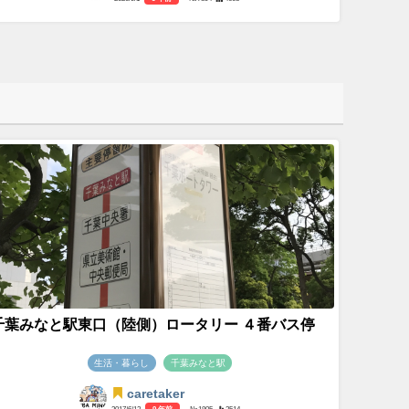
千葉みなと駅東口（陸側）ロータリー ４番バス停
生活・暮らし
千葉みなと駅
caretaker
2017/6/12
9 年前
- №1805
2514