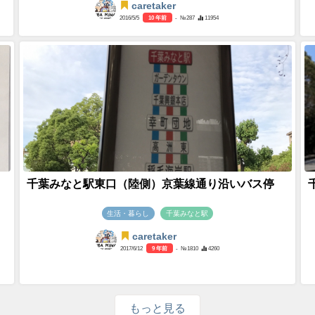
caretaker
2016/5/5
10 年前
- №287
11954
千葉みなと駅東口（陸側）京葉線通り沿いバス停
生活・暮らし
千葉みなと駅
caretaker
2017/6/12
9 年前
- №1810
4260
もっと見る