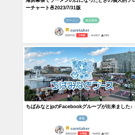
海浜幕張でラーメンの口になったときの個人的フ
ーチャート🍜2023/7/31版
ラーメン
海浜幕張
caretaker
2023/7/31
3 年前
- №14217
2303
ちばみなとjpのFacebookグループが出来ました♪
募集
caretaker
2020/12/10
5 年前
- №8333
4357