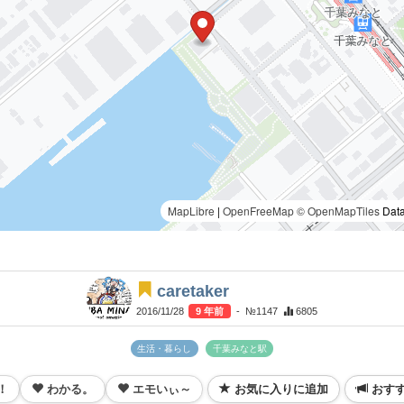
MapLibre
|
OpenFreeMap
© OpenMapTiles
Data
caretaker
2016/11/28
9 年前
- №1147
6805
生活・暮らし
千葉みなと駅
！
わかる。
エモいぃ～
お気に入りに追加
おす