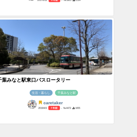
千葉みなと駅東口バスロータリー
生活・暮らし
千葉みなと駅
caretaker
2019/4/3
7 年前
- №4473
1655