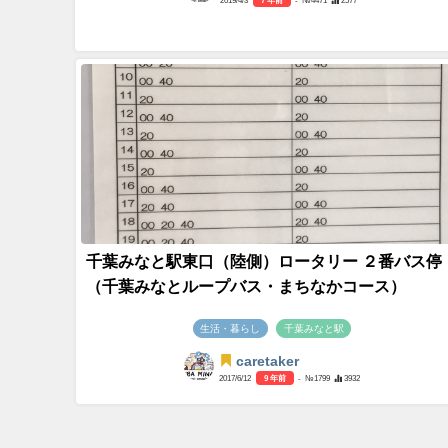
千葉みなと駅東口（陸側）ロータリー ２番バス停
（千葉みなとループバス・まちなかコース）
生活・暮らし
千葉みなと駅
caretaker
2017/6/12
9 年前
- №1799
3932