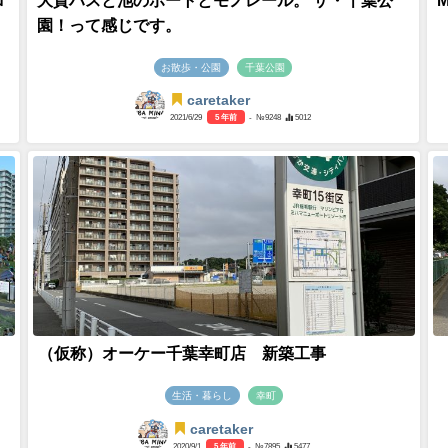
ロ
大賀ハスと池のボートとモノレール。 ザ・千葉公
園！って感じです。
お散歩・公園
千葉公園
caretaker
2021/6/29
5 年前
- №9248
5012
（仮称）オーケー千葉幸町店 新築工事
生活・暮らし
幸町
caretaker
2020/9/1
5 年前
- №7895
5477