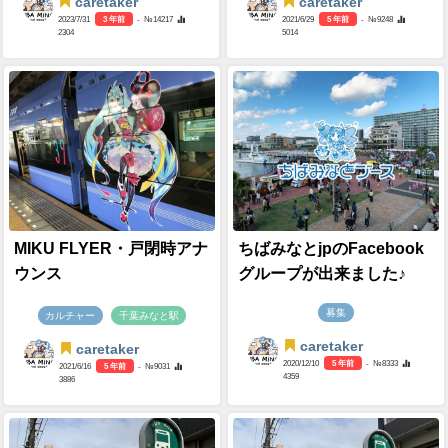
caretaker
caretaker
2023/7/31
3 年前
- №14217
2021/6/29
5 年前
- №9248
2304
5014
MIKU FLYER・戸閉時アナ
ちばみなとjpのFacebook
ウンス
グループが出来ました♪
募集
カルチャー
千葉みなと駅
caretaker
caretaker
2020/12/10
5 年前
- №8333
2021/6/16
5 年前
- №9031
4359
3886