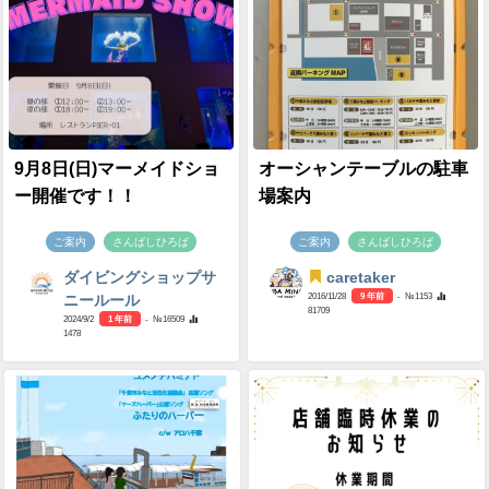
9月8日(日)マーメイドショ
オーシャンテーブルの駐車
ー開催です！！
場案内
ご案内
さんばしひろば
ご案内
さんばしひろば
ダイビングショップサ
caretaker
2016/11/28
9 年前
- №1153
ニールール
81709
2024/9/2
1 年前
- №16509
1478