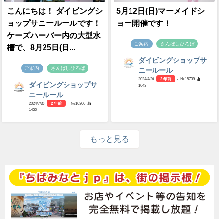
こんにちは！ ダイビングシ
5月12日(日)マーメイドシ
ョップサニールールです！
ョー開催です！
ケーズハーバー内の大型水
ご案内
さんばしひろば
槽で、8月25日(日...
ダイビングショップサ
ご案内
さんばしひろば
ニールール
2024/4/20
2 年前
- №15739
ダイビングショップサ
1643
ニールール
2024/7/30
2 年前
- №16306
1430
もっと見る