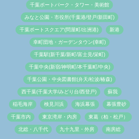
千葉ポートパーク・タワー・美術館
みなと公園・市役所(千葉港/登戸/新田町)
千葉ポートスクエア(問屋町/出洲港)
新港
幸町団地・ガーデンタウン(幸町)
千葉駅(新千葉/新町/富士見/栄町)
千葉中央(新宿/神明町/本千葉町/中央)
千葉公園・中央図書館(弁天/松波/椿森)
西千葉(千葉大学/みどり台/西登戸)
蘇我
稲毛海岸
検見川浜
海浜幕張
幕張豊砂
千葉市内
東京湾岸・内房
東葛（柏・松戸）
北総・八千代
九十九里・外房
南房総