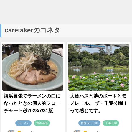
caretakerのコネタ
海浜幕張でラーメンの口に
大賀ハスと池のボートとモ
なったときの個人的フロー
ノレール。 ザ・千葉公園！
チャート🍜2023/7/31版
って感じです。
ラーメン
海浜幕張
お散歩・公園
千葉公園