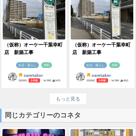
（仮称）オーケー千葉幸町
（仮称）オーケー千葉幸町
店 新築工事
店 新築工事
生活・暮らし
幸町
生活・暮らし
幸町
caretaker
caretaker
2020/9/1
5 年前
- №7895
5479
2020/9/1
5 年前
- №7894
4610
もっと見る
同じカテゴリーのコネタ