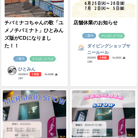
チバミナコちゃんの歌「ユ
店舗休業のお知らせ
メノチバミナト」ひとみん
ご案内
さんばしひろば
ズ版がCDになりまし
た！！
ダイビングショップサ
ニールール
2024/6/5
2 年前
- №16023
ご案内
さんばしひろば
1366
ひとみん
2024/8/14
1 年前
- №16380
1307