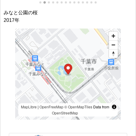
みなと公園の桜
2017年
MapLibre
|
OpenFreeMap
© OpenMapTiles
Data from
OpenStreetMap