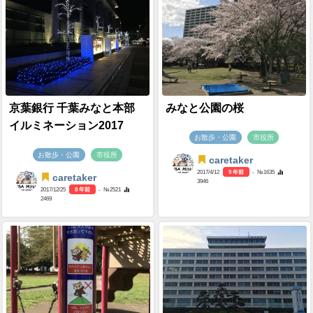
京葉銀行 千葉みなと本部
みなと公園の桜
イルミネーション2017
お散歩・公園
市役所
お散歩・公園
市役所
caretaker
2017/4/12
9 年前
- №1635
caretaker
3946
2017/12/25
8 年前
- №2521
2469