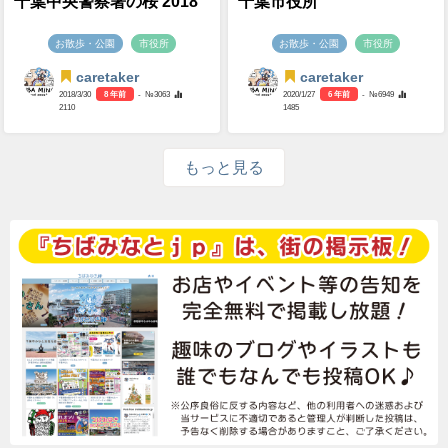
千葉中央警察署の桜 2018
千葉市役所
お散歩・公園
市役所
お散歩・公園
市役所
caretaker
caretaker
2018/3/30
8 年前
- №3063
2020/1/27
6 年前
- №6949
2110
1485
もっと見る