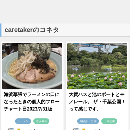
caretakerのコネタ
海浜幕張でラーメンの口に
大賀ハスと池のボートとモ
なったときの個人的フロー
ノレール。 ザ・千葉公園！
チャート🍜2023/7/31版
って感じです。
ラーメン
海浜幕張
お散歩・公園
千葉公園