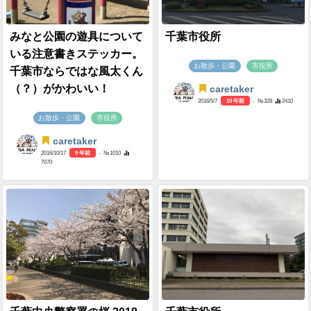
みなと公園の遊具について
千葉市役所
いる注意書きステッカー。
お散歩・公園
市役所
千葉市ならではな風太くん
（？）がかわいい！
caretaker
2016/5/7
10 年前
- №328
2410
お散歩・公園
市役所
caretaker
2016/10/17
9 年前
- №1010
7070