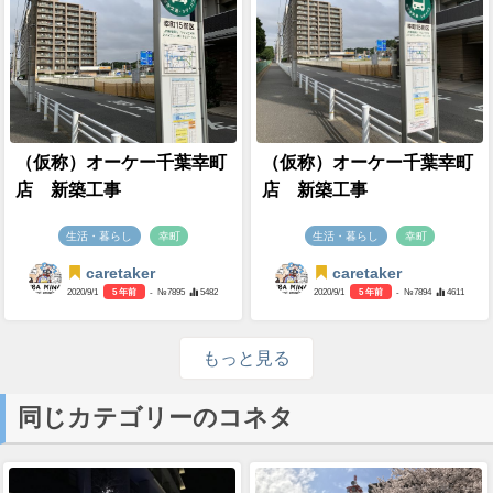
（仮称）オーケー千葉幸町
（仮称）オーケー千葉幸町
店 新築工事
店 新築工事
生活・暮らし
幸町
生活・暮らし
幸町
caretaker
caretaker
2020/9/1
5 年前
- №7895
5482
2020/9/1
5 年前
- №7894
4611
もっと見る
同じカテゴリーのコネタ