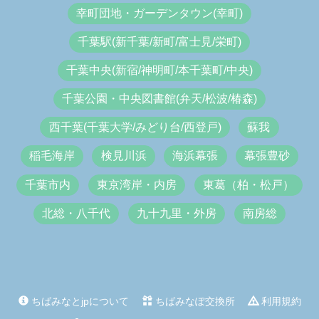
幸町団地・ガーデンタウン(幸町)
千葉駅(新千葉/新町/富士見/栄町)
千葉中央(新宿/神明町/本千葉町/中央)
千葉公園・中央図書館(弁天/松波/椿森)
西千葉(千葉大学/みどり台/西登戸)
蘇我
稲毛海岸
検見川浜
海浜幕張
幕張豊砂
千葉市内
東京湾岸・内房
東葛（柏・松戸）
北総・八千代
九十九里・外房
南房総
ちばみなとjpについて
ちばみなぽ交換所
利用規約