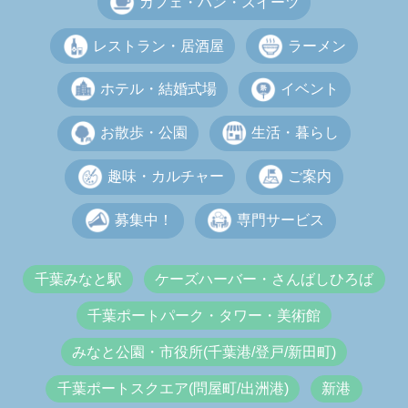
カフェ・パン・スイーツ
レストラン・居酒屋
ラーメン
ホテル・結婚式場
イベント
お散歩・公園
生活・暮らし
趣味・カルチャー
ご案内
募集中！
専門サービス
千葉みなと駅
ケーズハーバー・さんばしひろば
千葉ポートパーク・タワー・美術館
みなと公園・市役所(千葉港/登戸/新田町)
千葉ポートスクエア(問屋町/出洲港)
新港