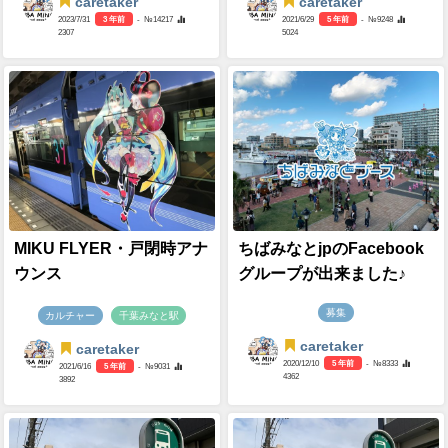
caretaker
caretaker
2023/7/31
3 年前
- №14217
2021/6/29
5 年前
- №9248
2307
5024
MIKU FLYER・戸閉時アナ
ちばみなとjpのFacebook
ウンス
グループが出来ました♪
募集
カルチャー
千葉みなと駅
caretaker
caretaker
2020/12/10
5 年前
- №8333
2021/6/16
5 年前
- №9031
4362
3892