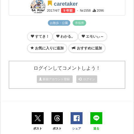
caretaker
2017/4/7
9 年前
- №1558
2096
お散歩・公園
市役所
すてき！
わかる。
エモいぃ～
お気に入りに追加
おすすめに追加
ログインしてコメントしよう！
新規アカウント登録
ログイン
ポスト
ポスト
シェア
送る