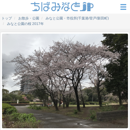
トップ
お散歩・公園
みなと公園・市役所(千葉港/登戸/新田町)
みなと公園の桜 2017年