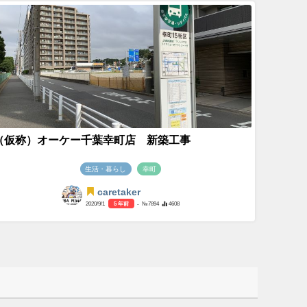
（仮称）オーケー千葉幸町店 新築工事
生活・暮らし
幸町
caretaker
2020/9/1
5 年前
- №7894
4608