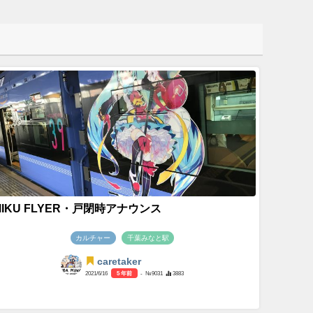
MIKU FLYER・戸閉時アナウンス
カルチャー
千葉みなと駅
caretaker
2021/6/16
5 年前
- №9031
3883