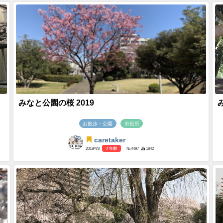
みなと公園の桜 2019
お散歩・公園
市役所
caretaker
2019/4/3
7 年前
- №4497
1842