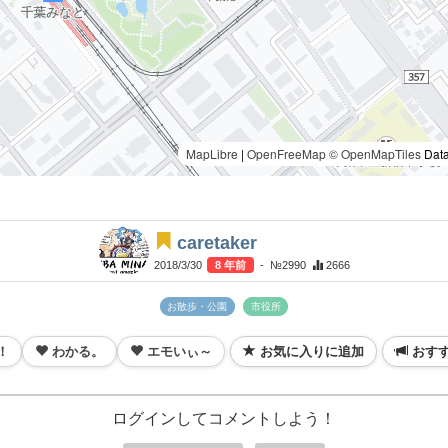
MapLibre
|
OpenFreeMap
© OpenMapTiles
Data
caretaker
2018/3/30
8 年前
- №2990
2666
お散歩・公園
市役所
！
わかる。
エモいぃ～
お気に入りに追加
おす
ログインしてコメントしよう！