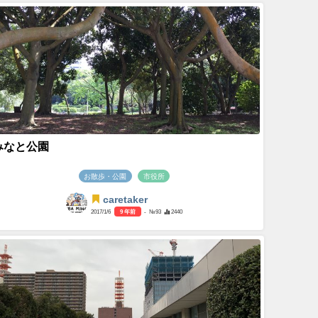
みなと公園
お散歩・公園
市役所
caretaker
2017/1/6
9 年前
- №93
2440