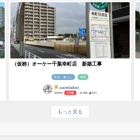
（仮称）オーケー千葉幸町店 新築工事
生活・暮らし
幸町
caretaker
2020/9/1
5 年前
- №7895
5477
もっと見る