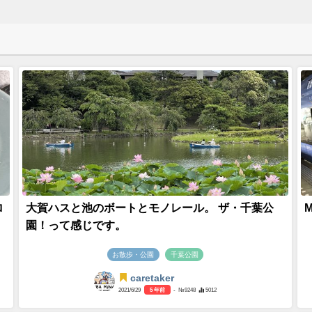
ロ
大賀ハスと池のボートとモノレール。 ザ・千葉公
園！って感じです。
お散歩・公園
千葉公園
caretaker
2021/6/29
5 年前
- №9248
5012