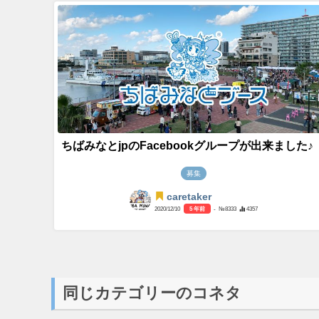
ちばみなとjpのFacebookグループが出来ました♪
募集
caretaker
2020/12/10
5 年前
- №8333
4357
同じカテゴリーのコネタ