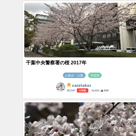
千葉中央警察署の桜 2017年
お散歩・公園
市役所
caretaker
2017/4/7
9 年前
- №1613
2049