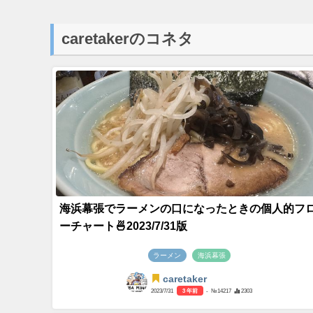
caretakerのコネタ
海浜幕張でラーメンの口になったときの個人的フ
ーチャート🍜2023/7/31版
ラーメン
海浜幕張
caretaker
2023/7/31
3 年前
- №14217
2303